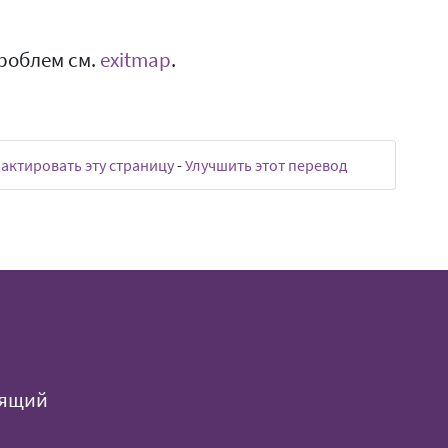
роблем см.
exitmap
.
актировать эту страницу
-
Улучшить этот перевод
оящий