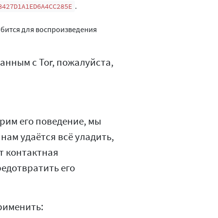
.
8427D1A1ED6A4CC285E
бится для воспроизведения
анным с Tor, пожалуйста,
ерим его поведение, мы
нам удаётся всё уладить,
ет контактная
редотвратить его
рименить: