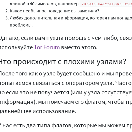
длиной в 40 символов, например
203933ED4E55EF8A3C351
Какое необычное поведение вы заметили?
Любая дополнительная информация, которая нам понадо
проблемы.
Однако, если вам нужна помощь с чем-либо, связ
используйте
Tor Forum
вместо этого.
Что происходит с плохими узлами?
После того как о узле будет сообщено и мы пров
попытаемся связаться с оператором узла. Часто 
но если это не получается (или у узла отсутству
информация), мы помечаем его флагом, чтобы п
дальнейшее использование.
У нас есть два типа флагов, которые мы можем п