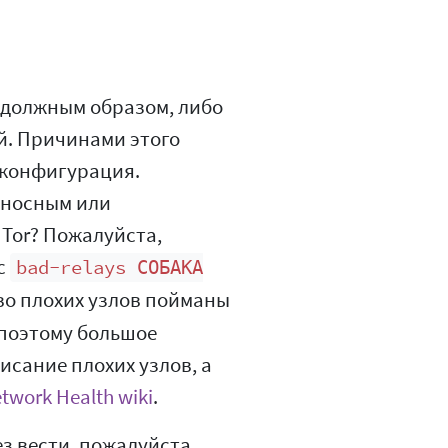
т должным образом, либо
й. Причинами этого
 конфигурация.
оносным или
Tor? Пожалуйста,
с
bad-relays СОБАКА
во плохих узлов пойманы
 поэтому большое
исание плохих узлов, а
twork Health wiki
.
ез вести, пожалуйста,