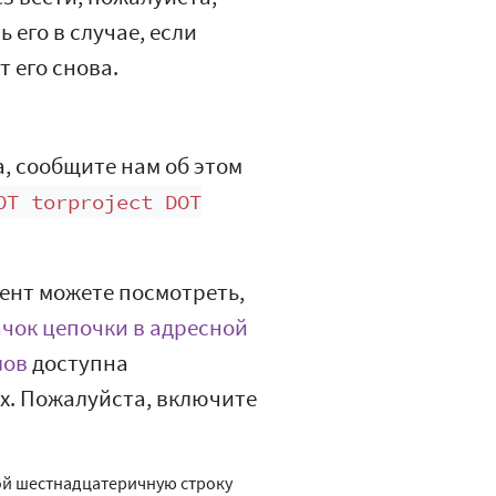
 его в случае, если
т его снова.
а, сообщите нам об этом
OT torproject DOT
мент можете посмотреть,
чок цепочки в адресной
лов
доступна
х. Пожалуйста, включите
бой шестнадцатеричную строку