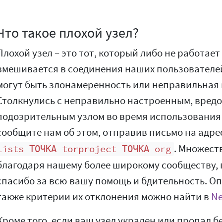
Что такое плохой узел?
Плохой узел – это тот, который либо не работае
вмешивается в соединения наших пользователе
могут быть злонамеренность или неправильная
Столкнулись с неправильно настроенным, вред
подозрительным узлом во время использования 
сообщите нам об этом, отправив письмо на адре
. Множест
lists ТОЧКА torproject ТОЧКА org
благодаря нашему более широкому сообществу,
спасибо за всю вашу помощь и бдительность. Оп
также критерии их отклонения можно найти в
Ne
Кроме того, если ваш узел украден или пропал б