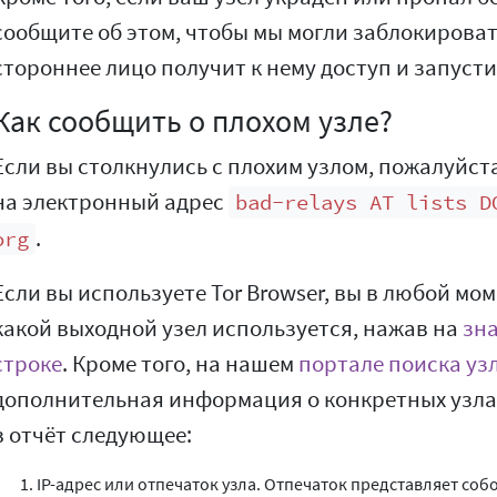
сообщите об этом, чтобы мы могли заблокировать
стороннее лицо получит к нему доступ и запусти
Как сообщить о плохом узле?
Если вы столкнулись с плохим узлом, пожалуйст
на электронный адрес
bad-relays AT lists D
.
org
Если вы используете Tor Browser, вы в любой мо
какой выходной узел используется, нажав на
зна
строке
. Кроме того, на нашем
портале поиска уз
дополнительная информация о конкретных узла
в отчёт следующее:
IP-адрес или отпечаток узла. Отпечаток представляет со