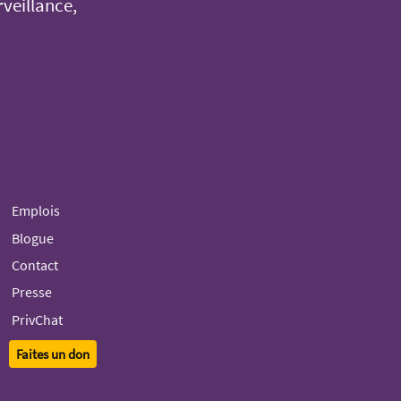
rveillance,
Emplois
Blogue
Contact
Presse
PrivChat
Faites un don