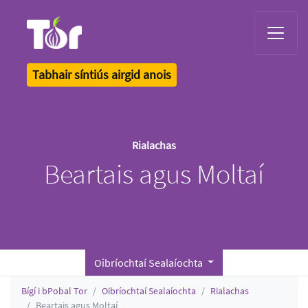
Tor Logo
Tabhair síntiús airgid anois
Rialachas
Beartais agus Moltaí
Oibríochtaí Sealaíochta
Bígí i bPobal Tor
Oibríochtaí Sealaíochta
Rialachas
Beartais agus Moltaí