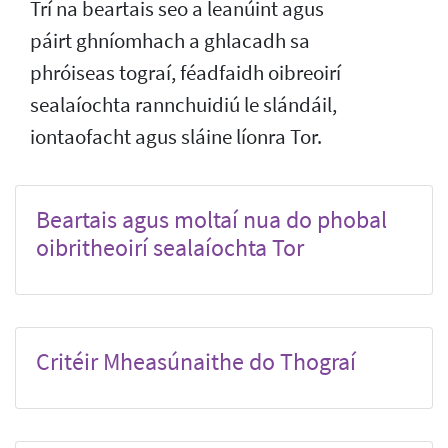
Trí na beartais seo a leanúint agus
páirt ghníomhach a ghlacadh sa
phróiseas tograí, féadfaidh oibreoirí
sealaíochta rannchuidiú le slándáil,
iontaofacht agus sláine líonra Tor.
Beartais agus moltaí nua do phobal
oibritheoirí sealaíochta Tor
Critéir Mheasúnaithe do Thograí