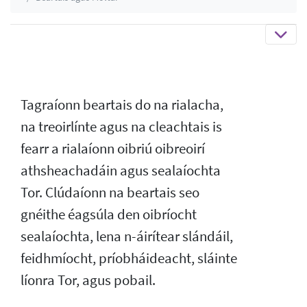
Tagraíonn beartais do na rialacha,
na treoirlínte agus na cleachtais is
fearr a rialaíonn oibriú oibreoirí
athsheachadáin agus sealaíochta
Tor. Clúdaíonn na beartais seo
gnéithe éagsúla den oibríocht
sealaíochta, lena n-áirítear slándáil,
feidhmíocht, príobháideacht, sláinte
líonra Tor, agus pobail.