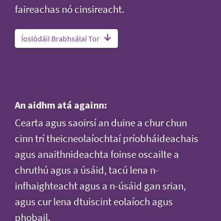
faireachas nó cinsireacht.
Íoslódáil Brabhsálaí Tor
An aidhm atá againn:
Cearta agus saoirsí an duine a chur chun
cinn trí theicneolaíochtaí príobháideachais
agus anaithnideachta foinse oscailte a
chruthú agus a úsáid, tacú lena n-
infhaighteacht agus a n-úsáid gan srian,
agus cur lena dtuiscint eolaíoch agus
phobail.