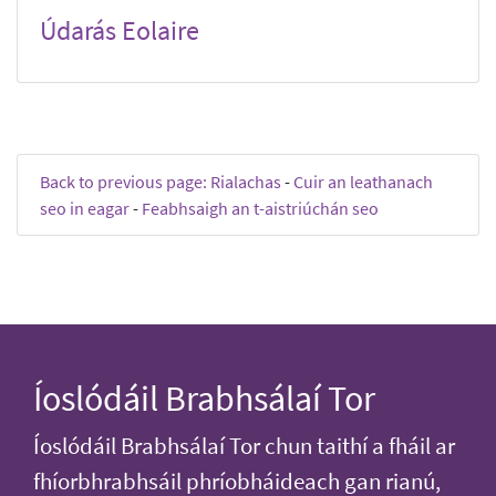
Údarás Eolaire
Back to previous page: Rialachas
-
Cuir an leathanach
seo in eagar
-
Feabhsaigh an t-aistriúchán seo
Íoslódáil Brabhsálaí Tor
Íoslódáil Brabhsálaí Tor chun taithí a fháil ar
fhíorbhrabhsáil phríobháideach gan rianú,