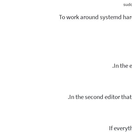
sud
To work around systemd hard
In the 
In the second editor that
If everyt