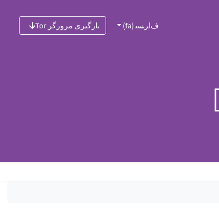
ﻑﺍﺮﺴﯾ (fa)
بارگیری مرورگر Tor