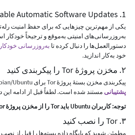
1. Enable Automatic Software Updates
یکی از مهم‌ترین چیزهایی که برای حفظ امنیت رله‌ت
به‌روزرسانی‌های امنیتی به‌موقع و ترجیحاً خودکار ا
دستورالعمل‌ها را دنبال کرده تا
به‌روز‌رسانی خودکار 
خود به‌کار اندازید.
۲. مخزن پروژهٔ Tor را پیکربندی کنید
پیکربندی مخزن بستهٔ پروژهٔ Tor برای Debian/Ubuntu توصیه شده و در
پشتیبانی
مستند شده است. لطفاً قبل از ادامه این دست
توجه: کاربران Ubuntu باید Tor را از مخزن پروژهٔ Tor دریافت کنند.
۳. Tor را نصب کنید
مطمئن شوید که پایگاه داده بسته‌ها را قبل از نصب 