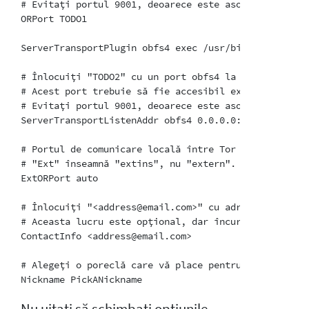
# Evitați portul 9001, deoarece este asociat în mod 
ORPort TODO1

ServerTransportPlugin obfs4 exec /usr/bin/obfs4proxy

# Înlocuiți "TODO2" cu un port obfs4 la alegere.

# Acest port trebuie să fie accesibil extern și treb
# Evitați portul 9001, deoarece este asociat în mod 
ServerTransportListenAddr obfs4 0.0.0.0:TODO2

# Portul de comunicare locală între Tor și obfs4. Co
# "Ext" înseamnă "extins", nu "extern". Nu încercați
ExtORPort auto

# Înlocuiți "<address@email.com>" cu adresa dvs. de 
# Aceasta lucru este opțional, dar încurajată.

ContactInfo <address@email.com>

# Alegeți o poreclă care vă place pentru puntea dvs.
Nu uitați să schimbați opțiunile