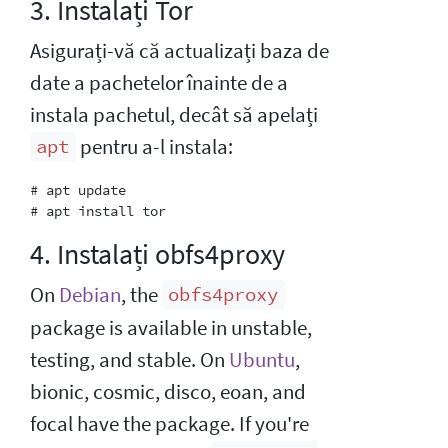
3. Instalați Tor
Asigurați-vă că actualizați baza de
date a pachetelor înainte de a
instala pachetul, decât să apelați
pentru a-l instala:
apt
# apt update

4. Instalați obfs4proxy
On
Debian
, the
obfs4proxy
package is available in unstable,
testing, and stable. On
Ubuntu
,
bionic, cosmic, disco, eoan, and
focal have the package. If you're