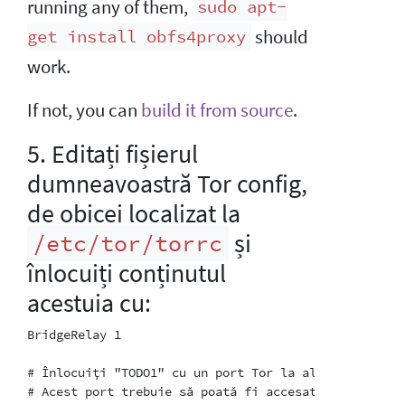
running any of them,
sudo apt-
should
get install obfs4proxy
work.
If not, you can
build it from source
.
5. Editați fișierul
dumneavoastră Tor config,
de obicei localizat la
și
/etc/tor/torrc
înlocuiți conținutul
acestuia cu:
BridgeRelay 1

# Înlocuiți "TODO1" cu un port Tor la alegere.

# Acest port trebuie să poată fi accesat extern.
