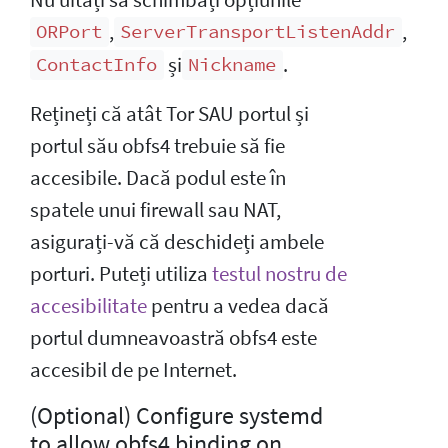
,
,
ORPort
ServerTransportListenAddr
și
.
ContactInfo
Nickname
Rețineți că atât Tor SAU portul și
portul său obfs4 trebuie să fie
accesibile. Dacă podul este în
spatele unui firewall sau NAT,
asigurați-vă că deschideți ambele
porturi. Puteți utiliza
testul nostru de
accesibilitate
pentru a vedea dacă
portul dumneavoastră obfs4 este
accesibil de pe Internet.
(Optional) Configure systemd
to allow obfs4 binding on