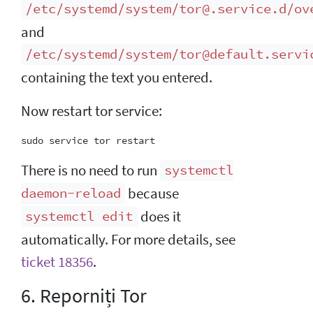
/etc/systemd/system/tor@.service.d/ov
and
/etc/systemd/system/tor@default.servi
containing the text you entered.
Now restart tor service:
There is no need to run
systemctl
because
daemon-reload
does it
systemctl edit
automatically. For more details, see
ticket 18356
.
6. Reporniți Tor