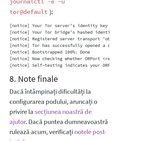
journalctl -e -u
):
tor@default
[notice] Your Tor server's identity key fingerprint 
[notice] Your Tor bridge's hashed identity key finge
[notice] Registered server transport 'obfs4' at '[::]
[notice] Tor has successfully opened a circuit. Look
[notice] Bootstrapped 100%: Done

[notice] Now checking whether ORPort <redacted>:3818
8. Note finale
Dacă întâmpinați dificultăți la
configurarea podului, aruncați o
privire la
secțiunea noastră de
ajutor
. Dacă puntea dumneavoastră
rulează acum, verificați
notele post-