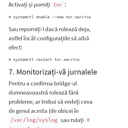
Activați și porniți
:
tor
Sau reporniți-l dacă rulează deja,
astfel încât configurațiile să aibă
efect:
7. Monitorizați-vă jurnalele
Pentru a confirma bridge-ul
dumneavoastră rulează fără
probleme, ar trebui să vedeți ceva
de genul acesta (de obicei în
sau rulați
/var/log/syslog
#