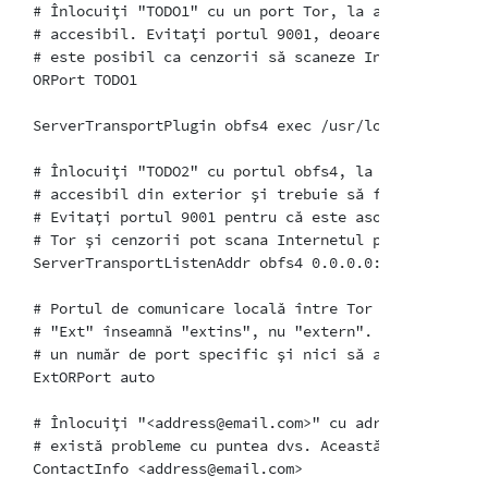
# Înlocuiți "TODO1" cu un port Tor, la alegere. Aces
# accesibil. Evitați portul 9001, deoarece este asoc
# este posibil ca cenzorii să scaneze Internetul pent
ORPort TODO1

ServerTransportPlugin obfs4 exec /usr/local/bin/lyreb
# Înlocuiți "TODO2" cu portul obfs4, la alegere. Ace
# accesibil din exterior și trebuie să fie diferit d
# Evitați portul 9001 pentru că este asociat în mod o
# Tor și cenzorii pot scana Internetul pentru acest p
ServerTransportListenAddr obfs4 0.0.0.0:TODO2

# Portul de comunicare locală între Tor și obfs4. Co
# "Ext" înseamnă "extins", nu "extern". Nu încercați 
# un număr de port specific și nici să ascultați la 0
ExtORPort auto

# Înlocuiți "<address@email.com>" cu adresa dvs. de 
# există probleme cu puntea dvs. Această înlocuire e
ContactInfo <address@email.com>
