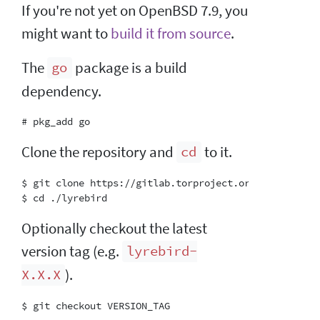
If you're not yet on OpenBSD 7.9, you
might want to
build it from source
.
The
package is a build
go
dependency.
Clone the repository and
to it.
cd
$ git clone https://gitlab.torproject.org/tpo/anti-c
Optionally checkout the latest
version tag (e.g.
lyrebird-
).
X.X.X