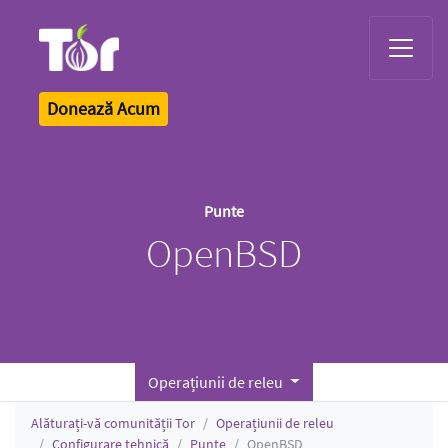
Tor Logo
Donează Acum
Punte
OpenBSD
Operațiunii de releu
Alăturați-vă comunității Tor
Operațiunii de releu
Configurare tehnică
Punte
OpenBSD