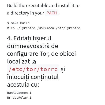
Build the executable and install it to
a directory in your
.
PATH
$ make build

4. Editați fișierul
dumneavoastră de
configurare Tor, de obicei
localizat la
și
/etc/tor/torrc
înlocuiți conținutul
acestuia cu:
RunAsDaemon 1

BridgeRelay 1
