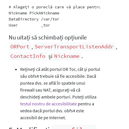
# Alegeți o poreclă care vă place pentru puntea dvs.
Nickname PickANickname

DataDirectory /var/tor

Nu uitați să schimbați opțiunile
,
,
ORPort
ServerTransportListenAddr
și
.
ContactInfo
Nickname
Rețineți că atât portul OR Tor, cât și portul
său obfs4 trebuie să fie accesibile. Dacă
puntea dvs. se află în spatele unui
firewall sau NAT, asigurați-vă că
deschideți ambele porturi. Puteți utiliza
testul nostru de accesibilitate
pentru a
vedea dacă portul dvs. obfs4 este
accesibil de pe Internet.