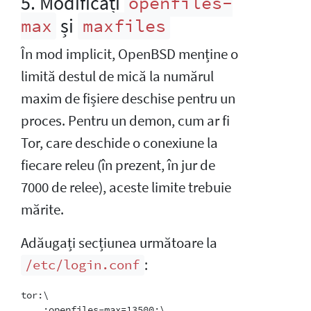
5. Modificați
openfiles-
și
max
maxfiles
În mod implicit, OpenBSD menține o
limită destul de mică la numărul
maxim de fișiere deschise pentru un
proces. Pentru un demon, cum ar fi
Tor, care deschide o conexiune la
fiecare releu (în prezent, în jur de
7000 de relee), aceste limite trebuie
mărite.
Adăugați secțiunea următoare la
:
/etc/login.conf
tor:\

    :openfiles-max=13500:\
