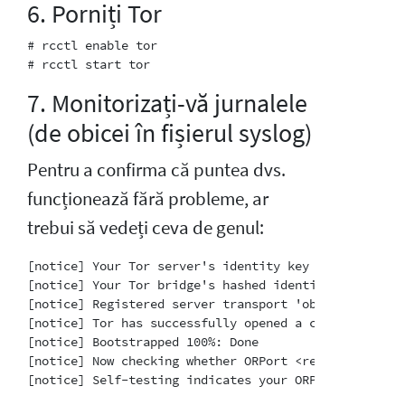
6. Porniți Tor
# rcctl enable tor

7. Monitorizați-vă jurnalele
(de obicei în fișierul syslog)
Pentru a confirma că puntea dvs.
funcționează fără probleme, ar
trebui să vedeți ceva de genul:
[notice] Your Tor server's identity key fingerprint 
[notice] Your Tor bridge's hashed identity key finge
[notice] Registered server transport 'obfs4' at '[::]
[notice] Tor has successfully opened a circuit. Look
[notice] Bootstrapped 100%: Done

[notice] Now checking whether ORPort <redacted>:3818