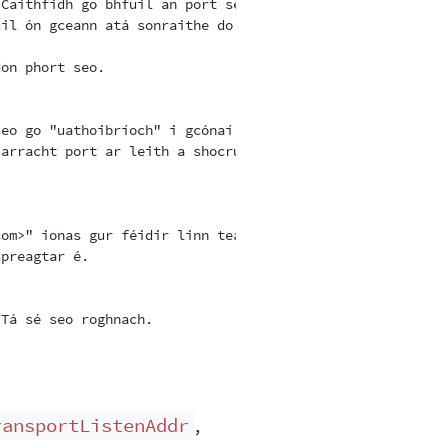
Caithfidh go bhfuil an port seo

il ón gceann atá sonraithe do ORPort.

on phort seo.

eo go "uathoibríoch" i gcónaí.

arracht port ar leith a shocrú

om>" ionas gur féidir linn teagmháil a dhéanamh leat más
preagtar é.

Tá sé seo roghnach.

,
ransportListenAddr