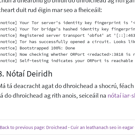
Chun a dhearbhú go bhfuil do dhroichead ag rith ga
cheart duit rud éigin mar seo a fheiceáil:
[notice] Your Tor server's identity key fingerprint is '<
[notice] Your Tor bridge's hashed identity key fingerprin
[notice] Registered server transport 'obfs4' at '[::]:463
[notice] Tor has successfully opened a circuit. Looks lik
[notice] Bootstrapped 100%: Done

[notice] Now checking whether ORPort <redacted>:3818 is r
8. Nótaí Deiridh
Má tá deacracht agat do dhroichead a shocrú, féach
tá do dhroichead ag rith anois, seiceáil na
nótaí iar-
Back to previous page: Droichead
-
Cuir an leathanach seo in eagar