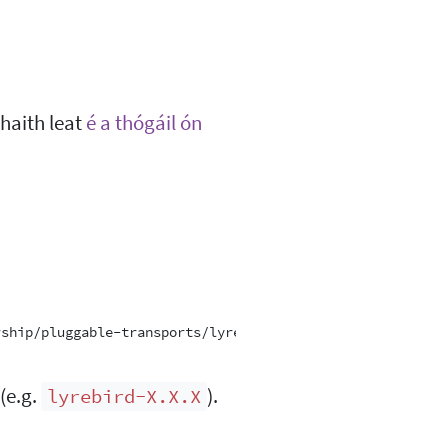
mhaith leat
é a thógáil ón
ship/pluggable-transports/lyrebird.git

 (e.g.
).
lyrebird-X.X.X