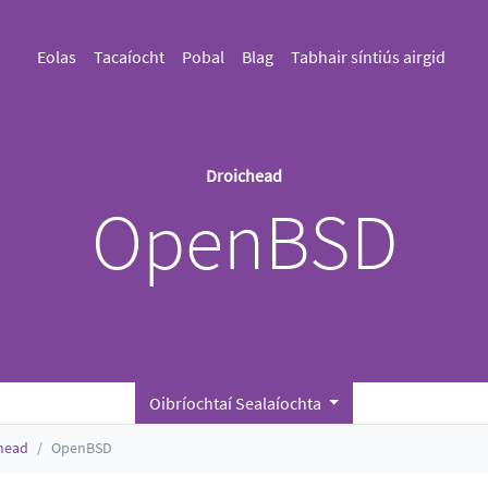
Eolas
Tacaíocht
Pobal
Blag
Tabhair síntiús airgid
Droichead
OpenBSD
Oibríochtaí Sealaíochta
head
OpenBSD