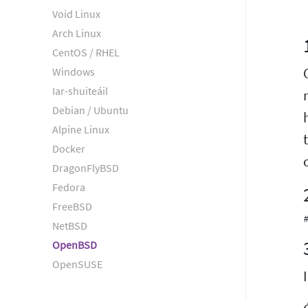
Void Linux
Arch Linux
CentOS / RHEL
Windows
Iar-shuiteáil
Debian / Ubuntu
Alpine Linux
Docker
DragonFlyBSD
Fedora
FreeBSD
NetBSD
OpenBSD
OpenSUSE