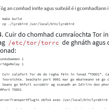
Tóg an comhad inrite agus suiteáil é i gcomhadlann 
$ make build

4. Cuir do chomhad cumraíochta Tor in 
ag
de ghnáth agus c
/etc/tor/torrc
ionad:
RunAsDaemon 1

BridgeRelay 1

# Cuir calafort Tor de do rogha féin in ionad "TODO1". Ca
# insroichte. Seachain port 9001 mar go mbaineann sé go c
# Seans go bhfuil scrúdóir ag scanadh an Idirlín don phor
ORPort TODO1

ServerTransportPlugin obfs4 exec /usr/local/bin/lyrebird
