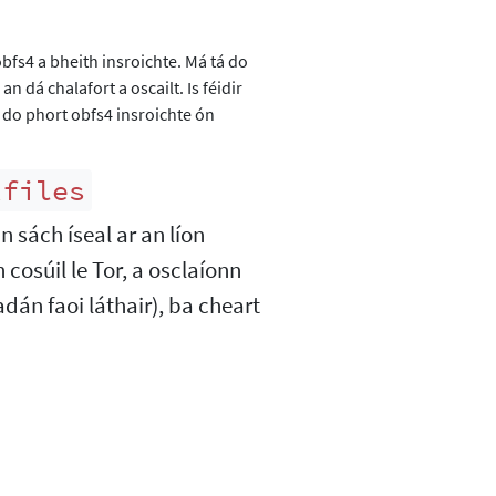
bfs4 a bheith insroichte. Má tá do
 dá chalafort a oscailt. Is féidir
l do phort obfs4 insroichte ón
xfiles
 sách íseal ar an líon
osúil le Tor, a osclaíonn
dán faoi láthair), ba cheart