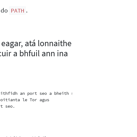
i do
.
PATH
eagar, atá lonnaithe
uir a bhfuil ann ina
ithfidh an port seo a bheith seachtrach

oitianta le Tor agus

t seo.
