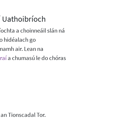
 Uathoibríoch
ochta a choinneáil slán ná
go hidéalach go
namh air. Lean na
raí
a chumasú le do chóras
 an Tionscadal Tor.