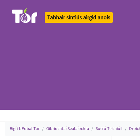
Tabhair síntiús airgid anois
Tor Logo
Bígí i bPobal Tor
Oibríochtaí Sealaíochta
Socrú Teicniúil
Droic