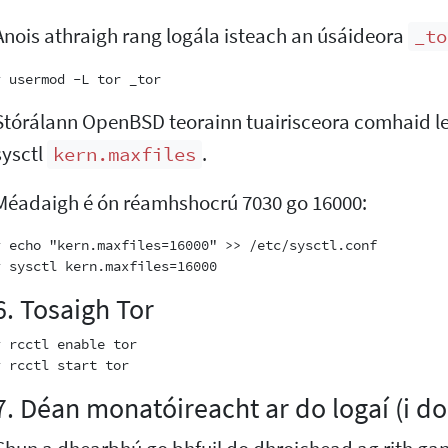
Anois athraigh rang logála isteach an úsáideora
_to
Stórálann OpenBSD teorainn tuairisceora comhaid le
sysctl
.
kern.maxfiles
Méadaigh é ón réamhshocrú 7030 go 16000:
# echo "kern.maxfiles=16000" >> /etc/sysctl.conf

6. Tosaigh Tor
# rcctl enable tor

7. Déan monatóireacht ar do logaí (i do