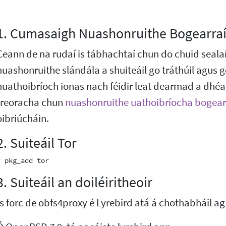
1. Cumasaigh Nuashonruithe Bogearraí
Ceann de na rudaí is tábhachtaí chun do chuid sealaí
nuashonruithe slándála a shuiteáil go tráthúil agus 
huathoibríoch ionas nach féidir leat dearmad a dhéa
treoracha chun
nuashonruithe uathoibríocha bogear
oibriúcháin.
2. Suiteáil Tor
3. Suiteáil an doiléiritheoir
Is forc de obfs4proxy é Lyrebird atá á chothabháil ag