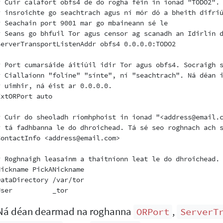
# Cuir calafort obfs4 de do rogha féin in ionad "TODO2". 
# insroichte go seachtrach agus ní mór dó a bheith difriú
# Seachain port 9001 mar go mbaineann sé le

# Seans go bhfuil Tor agus censor ag scanadh an Idirlín d
ServerTransportListenAddr obfs4 0.0.0.0:TODO2

# Port cumarsáide áitiúil idir Tor agus obfs4. Socraigh s
# Ciallaíonn "folíne" "sínte", ní "seachtrach". Ná déan i
# uimhir, ná éist ar 0.0.0.0.

ExtORPort auto

# Cuir do sheoladh ríomhphoist in ionad "<address@email.c
# tá fadhbanna le do dhroichead. Tá sé seo roghnach ach s
ContactInfo <address@email.com>

# Roghnaigh leasainm a thaitníonn leat le do dhroichead. 
Nickname PickANickname

DataDirectory /var/tor

Ná déan dearmad na roghanna
,
ORPort
ServerT