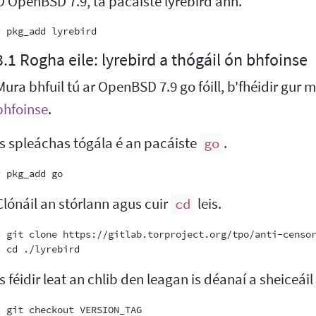
Ó OpenBSD 7.9, tá pacáiste lyrebird ann.
3.1 Rogha eile: lyrebird a thógáil ón bhfoinse
Mura bhfuil tú ar OpenBSD 7.9 go fóill, b'fhéidir gur 
bhfoinse
.
Is spleáchas tógála é an pacáiste
.
go
Clónáil an stórlann agus cuir
leis.
cd
$ git clone https://gitlab.torproject.org/tpo/anti-censor
Is féidir leat an chlib den leagan is déanaí a sheiceáil