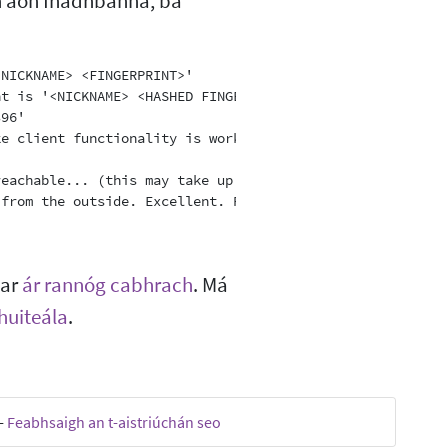
n aon fhadhbanna, ba
NICKNAME> <FINGERPRINT>'

t is '<NICKNAME> <HASHED FINGERPRINT>'

96'

e client functionality is working.

eachable... (this may take up to 20 minutes -- look for 
 ar
ár rannóg cabhrach
. Má
shuiteála
.
-
Feabhsaigh an t-aistriúchán seo