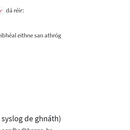
dá réir:
r
ibhéal eithne san athróg
 syslog de ghnáth)