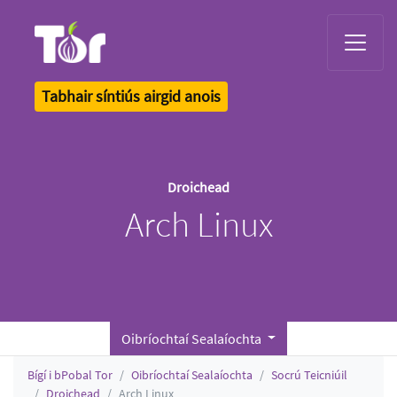
Tor Logo
Tabhair síntiús airgid anois
Droichead
Arch Linux
Oibríochtaí Sealaíochta
Bígí i bPobal Tor
Oibríochtaí Sealaíochta
Socrú Teicniúil
Droichead
Arch Linux