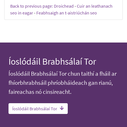
Back to previous page: Droichead
-
Cuir an leathanach
seo in eagar
-
Feabhsaigh an t-aistriúchán seo
Íoslódáil Brabhsálaí Tor
Íoslódáil Brabhsálaí Tor chun taithí a fháil ar
fhíorbhrabhsáil phríobháideach gan rianú,
faireachas nó cinsireacht.
Íoslódáil Brabhsálaí Tor