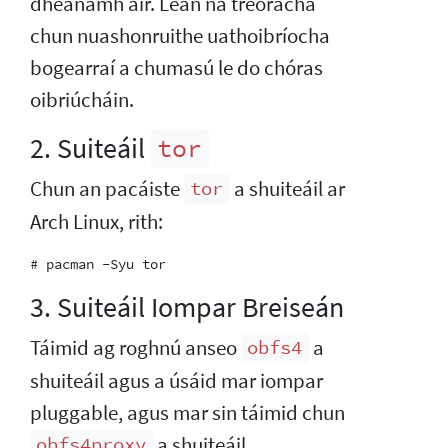
dhéanamh air. Lean na treoracha
chun nuashonruithe uathoibríocha
bogearraí a chumasú le do chóras
oibriúcháin.
2. Suiteáil
tor
Chun an pacáiste
a shuiteáil ar
tor
Arch Linux, rith:
3. Suiteáil Iompar Breiseán
Táimid ag roghnú anseo
a
obfs4
shuiteáil agus a úsáid mar iompar
pluggable, agus mar sin táimid chun
a shuiteáil.
obfs4proxy