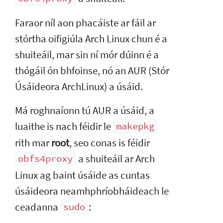
Faraor níl aon phacáiste ar fáil ar
stórtha oifigiúla Arch Linux chun é a
shuiteáil, mar sin ní mór dúinn é a
thógáil ón bhfoinse, nó an AUR (Stór
Úsáideora ArchLinux) a úsáid.
Má roghnaíonn tú AUR a úsáid, a
luaithe is nach féidir le
makepkg
rith mar
root
, seo conas is féidir
a shuiteáil ar Arch
obfs4proxy
Linux ag baint úsáide as cuntas
úsáideora neamhphríobháideach le
ceadanna
:
sudo