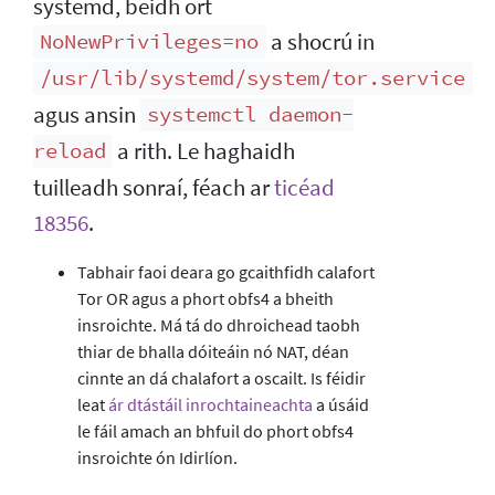
systemd, beidh ort
a shocrú in
NoNewPrivileges=no
/usr/lib/systemd/system/tor.service
agus ansin
systemctl daemon-
a rith. Le haghaidh
reload
tuilleadh sonraí, féach ar
ticéad
18356
.
Tabhair faoi deara go gcaithfidh calafort
Tor OR agus a phort obfs4 a bheith
insroichte. Má tá do dhroichead taobh
thiar de bhalla dóiteáin nó NAT, déan
cinnte an dá chalafort a oscailt. Is féidir
leat
ár dtástáil inrochtaineachta
a úsáid
le fáil amach an bhfuil do phort obfs4
insroichte ón Idirlíon.