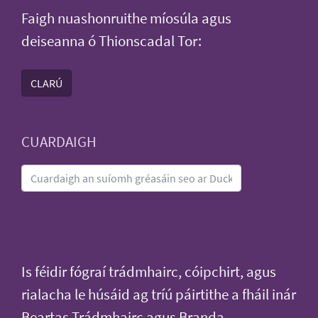
Faigh nuashonruithe míosúla agus
deiseanna ó Thionscadal Tor:
CLARÚ
CUARDAIGH
Is féidir fógraí trádmhairc, cóipchirt, agus
rialacha le húsáid ag tríú páirtithe a fháil inár
Beartas Trádmhairc agus Branda
.