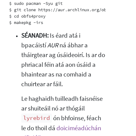
$ sudo pacman -Syu git

$ git clone https://aur.archlinux.org/obfs4proxy

$ cd obfs4proxy

SÉANADH:
Is éard atá i
bpacáistí
AUR
ná ábhar a
tháirgtear ag úsáideoirí. Is ar do
phriacal féin atá aon úsáid a
bhaintear as na comhaid a
chuirtear ar fáil.
Le haghaidh tuilleadh faisnéise
ar shuiteáil nó ar thógáil
ón bhfoinse, féach
lyrebird
le do thoil dá
doiciméadúchán