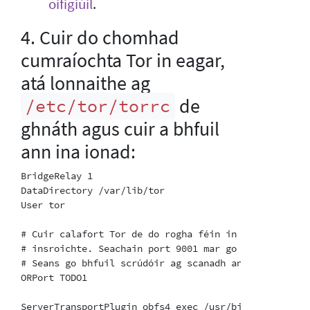
oifigiúil
.
4. Cuir do chomhad
cumraíochta Tor in eagar,
atá lonnaithe ag
de
/etc/tor/torrc
ghnáth agus cuir a bhfuil
ann ina ionad:
BridgeRelay 1

DataDirectory /var/lib/tor

User tor

# Cuir calafort Tor de do rogha féin in ionad "TODO1
# insroichte. Seachain port 9001 mar go mbaineann sé
# Seans go bhfuil scrúdóir ag scanadh an Idirlín don 
ORPort TODO1

ServerTransportPlugin obfs4 exec /usr/bin/obfs4proxy
