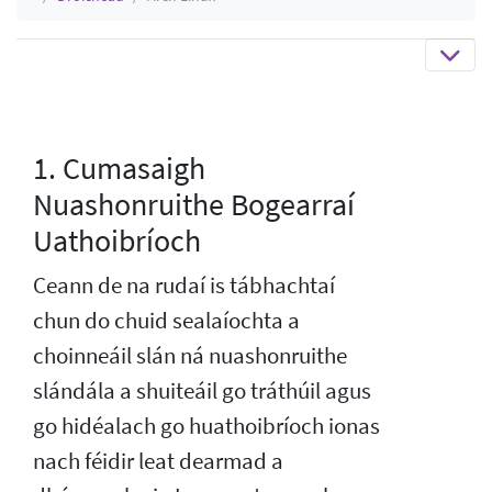
1. Cumasaigh
Nuashonruithe Bogearraí
Uathoibríoch
Ceann de na rudaí is tábhachtaí
chun do chuid sealaíochta a
choinneáil slán ná nuashonruithe
slándála a shuiteáil go tráthúil agus
go hidéalach go huathoibríoch ionas
nach féidir leat dearmad a