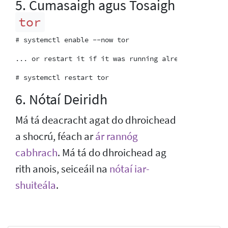
5. Cumasaigh agus Tosaigh
tor
6. Nótaí Deiridh
Má tá deacracht agat do dhroichead
a shocrú, féach ar
ár rannóg
cabhrach
. Má tá do dhroichead ag
rith anois, seiceáil na
nótaí iar-
shuiteála
.