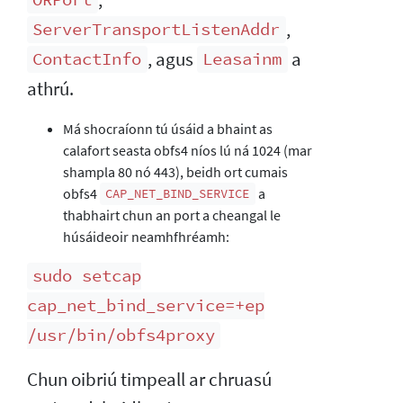
ORPort
,
ServerTransportListenAddr
, agus
a
ContactInfo
Leasainm
athrú.
Má shocraíonn tú úsáid a bhaint as
calafort seasta obfs4 níos lú ná 1024 (mar
shampla 80 nó 443), beidh ort cumais
obfs4
a
CAP_NET_BIND_SERVICE
thabhairt chun an port a cheangal le
húsáideoir neamhfhréamh:
sudo setcap
cap_net_bind_service=+ep
/usr/bin/obfs4proxy
Chun oibriú timpeall ar chruasú