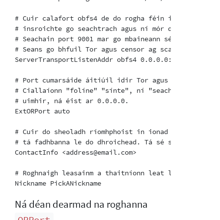
# Cuir calafort obfs4 de do rogha féin in ionad "TOD
# insroichte go seachtrach agus ní mór dó a bheith d
# Seachain port 9001 mar go mbaineann sé le

# Seans go bhfuil Tor agus censor ag scanadh an Idir
ServerTransportListenAddr obfs4 0.0.0.0:TODO2

# Port cumarsáide áitiúil idir Tor agus obfs4. Socra
# Ciallaíonn "folíne" "sínte", ní "seachtrach". Ná d
# uimhir, ná éist ar 0.0.0.0.

ExtORPort auto

# Cuir do sheoladh ríomhphoist in ionad "<address@em
# tá fadhbanna le do dhroichead. Tá sé seo roghnach a
ContactInfo <address@email.com>

# Roghnaigh leasainm a thaitníonn leat le do dhroich
Ná déan dearmad na roghanna
,