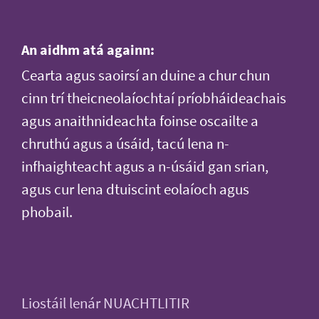
An aidhm atá againn:
Cearta agus saoirsí an duine a chur chun
cinn trí theicneolaíochtaí príobháideachais
agus anaithnideachta foinse oscailte a
chruthú agus a úsáid, tacú lena n-
infhaighteacht agus a n-úsáid gan srian,
agus cur lena dtuiscint eolaíoch agus
phobail.
Liostáil lenár NUACHTLITIR