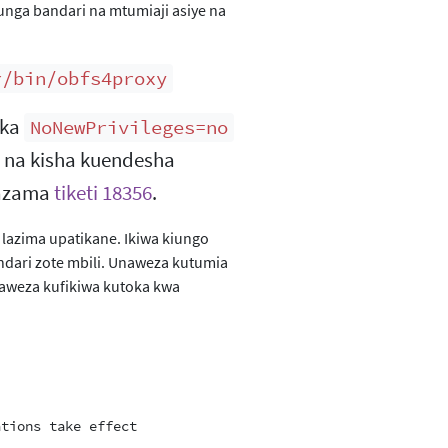
nga bandari na mtumiaji asiye na
r/bin/obfs4proxy
eka
NoNewPrivileges=no
na kisha kuendesha
tazama
tiketi 18356
.
lazima upatikane. Ikiwa kiungo
dari zote mbili. Unaweza kutumia
naweza kufikiwa kutoka kwa