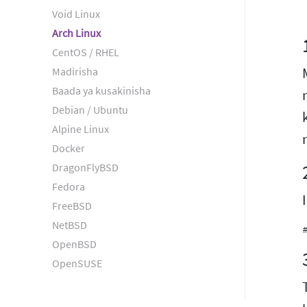
Void Linux
Arch Linux
CentOS / RHEL
Madirisha
Baada ya kusakinisha
Debian / Ubuntu
Alpine Linux
Docker
DragonFlyBSD
Fedora
FreeBSD
NetBSD
OpenBSD
OpenSUSE