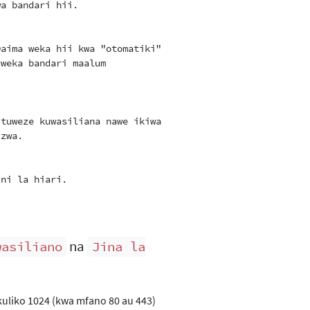
a bandari hii.

aima weka hii kwa "otomatiki".

weka bandari maalum

tuweze kuwasiliana nawe ikiwa

zwa.

ni la hiari.

na
wasiliano
Jina la
kuliko 1024 (kwa mfano 80 au 443)