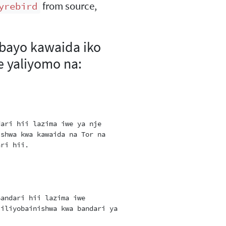
from source,
yrebird
ambayo kawaida iko
e yaliyomo na:
ari hii lazima iwe ya nje

shwa kwa kawaida na Tor na

ri hii.

andari hii lazima iwe

iliyobainishwa kwa bandari ya OR.
