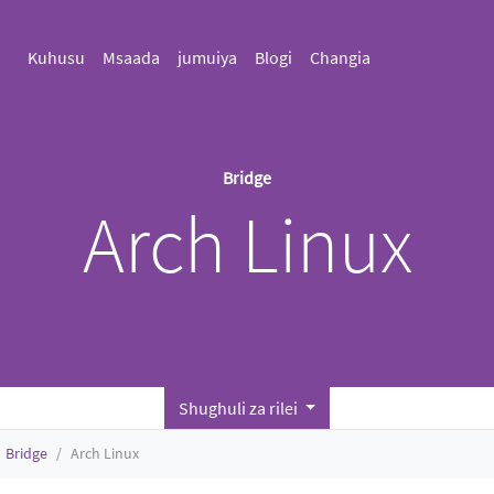
Kuhusu
Msaada
jumuiya
Blogi
Changia
Bridge
Arch Linux
Shughuli za rilei
Bridge
Arch Linux