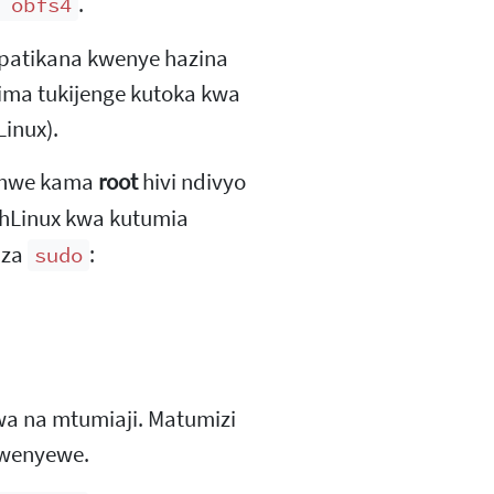
.
 obfs4
opatikana kwenye hazina
azima tukijenge kutoka kwa
inux).
shwe kama
root
hivi ndivyo
hLinux kwa kutumia
 za
:
sudo
wa na mtumiaji. Matumizi
 mwenyewe.