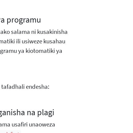
 wa programu
ako salama ni kusakinisha
atiki ili usiweze kusahau
gramu ya kiotomatiki ya
 tafadhali endesha:
ganisha na plagi
ama usafiri unaoweza