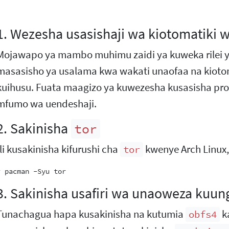
1. Wezesha usasishaji wa kiotomatiki
Mojawapo ya mambo muhimu zaidi ya kuweka rilei y
masasisho ya usalama kwa wakati unaofaa na kiotom
kuihusu. Fuata maagizo ya kuwezesha kusasisha pro
mfumo wa uendeshaji.
2. Sakinisha
tor
Ili kusakinisha kifurushi cha
kwenye Arch Linux,
tor
3. Sakinisha usafiri wa unaoweza kuun
Tunachagua hapa kusakinisha na kutumia
k
obfs4