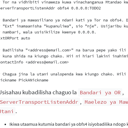
# Tor na vidhibiti vinaweza kuwa vinachanganua Mtandao kw
ServerTransportListenAddr obfs4 0.0.0.0:TODO2

# Bandari ya mawasiliano ya ndani kati ya Tor na obfs4. D
# "Ext" inamaanisha "kupanuliwa", sio "nje". Usijaribu ku
# nambari, wala usisikilize kwenye 0.0.0.0.

ExtORPort auto

# Badilisha "<address@email.com>" na barua pepe yako ili 
# kuna shida na kiungo chako. Hii ni hiari lakini inahimi
ContactInfo <address@email.com>

# Chagua jina la utani unalopenda kwa kiungo chako. Hili 
Usisahau kubadilisha chaguo la
,
Bandari ya OR
,
ServerTransportListenAddr
Maelezo ya Ma
.
Utani
Ikiwa utaamua kutumia bandari ya obfs4 isiyobadilika ndogo 