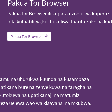
Pakua Tor Browser
PakuaTor Browser ili kupata uzoefu wa kuperuz
bila kufuatiliwa,kuchukuliwa taarifa zako na kud
Pakua Tor Browser
adamu na uhurukwa kuunda na kusambaza
patikana bure na zenye kuwa na faragha na
 kutokuwa na upatikanaji na matumizi
ngeza uelewa wao wa kisayansi na mkubwa.