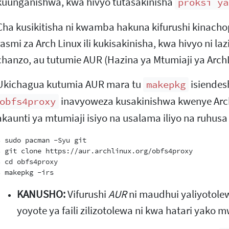
kuunganishwa, kwa hivyo tutasakinisha
proksi ya
Cha kusikitisha ni kwamba hakuna kifurushi kinach
rasmi za Arch Linux ili kukisakinisha, kwa hivyo ni l
chanzo, au tutumie AUR (Hazina ya Mtumiaji ya ArchL
Ukichagua kutumia AUR mara tu
isiende
makepkg
inavyoweza kusakinishwa kwenye Arc
obfs4proxy
akaunti ya mtumiaji isiyo na usalama iliyo na ruhusa
$ sudo pacman -Syu git

$ git clone https://aur.archlinux.org/obfs4proxy

$ cd obfs4proxy

KANUSHO:
Vifurushi
AUR
ni maudhui yaliyotole
yoyote ya faili zilizotolewa ni kwa hatari yako