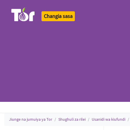
Changia sasa
Tor Logo
Jiunge na jumuiya ya Tor
Shughuli za rilei
Usanidi wa kiufundi