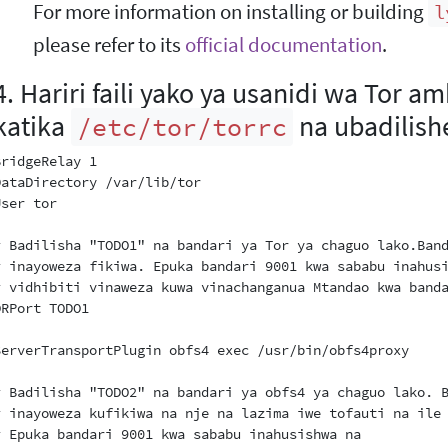
For more information on installing or building
l
please refer to its
official documentation
.
4. Hariri faili yako ya usanidi wa Tor 
katika
na ubadilish
/etc/tor/torrc
BridgeRelay 1

DataDirectory /var/lib/tor

ser tor

# Badilisha "TODO1" na bandari ya Tor ya chaguo lako.Band
# inayoweza fikiwa. Epuka bandari 9001 kwa sababu inahusi
# vidhibiti vinaweza kuwa vinachanganua Mtandao kwa banda
ORPort TODO1

ServerTransportPlugin obfs4 exec /usr/bin/obfs4proxy

# Badilisha "TODO2" na bandari ya obfs4 ya chaguo lako. B
# inayoweza kufikiwa na nje na lazima iwe tofauti na ile 
# Epuka bandari 9001 kwa sababu inahusishwa na
