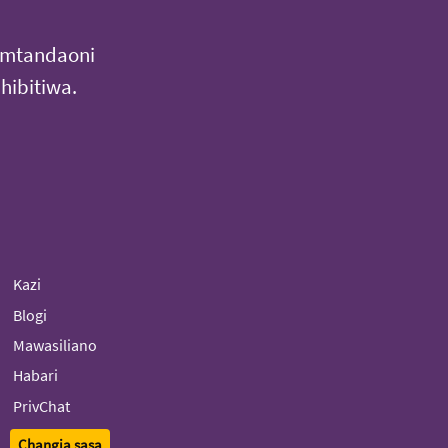
i mtandaoni
hibitiwa.
Kazi
Blogi
Mawasiliano
Habari
PrivChat
Changia sasa