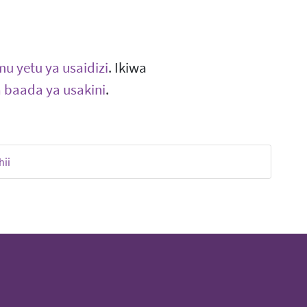
u yetu ya usaidizi
. Ikiwa
 baada ya usakini
.
hii