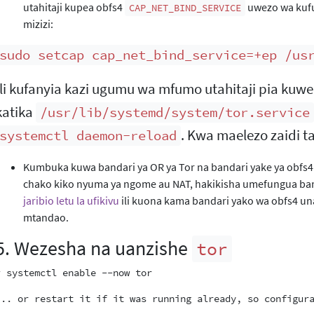
utahitaji kupea obfs4
uwezo wa kufu
CAP_NET_BIND_SERVICE
mizizi:
sudo setcap cap_net_bind_service=+ep /us
Ili kufanyia kazi ugumu wa mfumo utahitaji pia kuw
katika
/usr/lib/systemd/system/tor.service
. Kwa maelezo zaidi 
systemctl daemon-reload
Kumbuka kuwa bandari ya OR ya Tor na bandari yake ya obfs4 
chako kiko nyuma ya ngome au NAT, hakikisha umefungua ban
jaribio letu la ufikivu
ili kuona kama bandari yako wa obfs4 u
mtandao.
5. Wezesha na uanzishe
tor