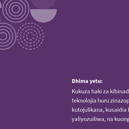
Dhima yetu:
Kukuza haki za kibin
teknolojia huru zinazo
kutojulikana, kusaidia
yaliyozuiliwa, na kuo