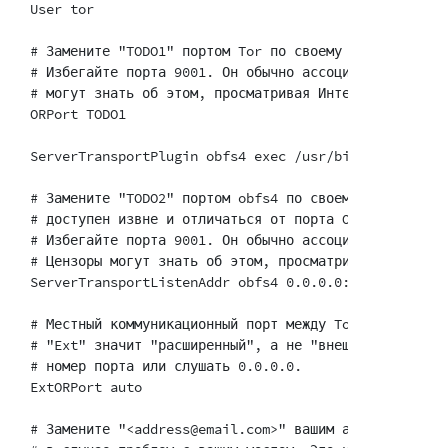
User tor

# Замените "TODO1" портом Tor по своему выбору. Этот
# Избегайте порта 9001. Он обычно ассоциируется с Tor
# могут знать об этом, просматривая Интернет.

ORPort TODO1

ServerTransportPlugin obfs4 exec /usr/bin/obfs4proxy

# Замените "TODO2" портом obfs4 по своему выбору. Эт
# доступен извне и отличаться от порта ORPort.

# Избегайте порта 9001. Он обычно ассоциируется с Tor
# Цензоры могут знать об этом, просматривая Интернет.
ServerTransportListenAddr obfs4 0.0.0.0:TODO2

# Местный коммуникационный порт между Tor и obfs4. В
# "Ext" значит "расширенный", а не "внешний". Не пыт
# номер порта или слушать 0.0.0.0.

ExtORPort auto

# Замените "<address@email.com>" вашим адресом email