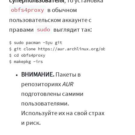
суперпользователя
, то установка
в обычном
obfs4proxy
пользовательском аккаунте с
правами
выглядит так:
sudo
$ sudo pacman -Syu git

$ git clone https://aur.archlinux.org/obfs4proxy

$ cd obfs4proxy

ВНИМАНИЕ.
Пакеты в
репозиториях
AUR
подготовлены самими
пользователями.
Используйте их на свой страх
и риск.