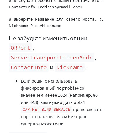
# в случае проблем с вашим мостом. Это необязательно,
ContactInfo <address@email.com>

# Выберите название для своего моста. (Это необязател
Не забудьте изменить опции
,
ORPort
,
ServerTransportListenAddr
и
.
ContactInfo
Nickname
Если решите использовать
фиксированный порт obfs4 со
значением менее 1024 (например, 80
или 443), вам нужно дать obfs4
право связать
CAP_NET_BIND_SERVICE
порт с пользователем без прав
суперпользователя: