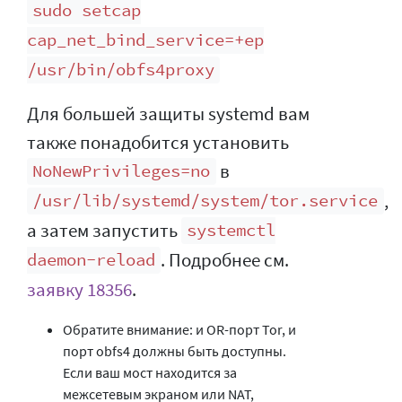
sudo setcap
cap_net_bind_service=+ep
/usr/bin/obfs4proxy
Для большей защиты systemd вам
также понадобится установить
в
NoNewPrivileges=no
,
/usr/lib/systemd/system/tor.service
а затем запустить
systemctl
. Подробнее см.
daemon-reload
заявку 18356
.
Обратите внимание: и OR-порт Tor, и
порт obfs4 должны быть доступны.
Если ваш мост находится за
межсетевым экраном или NAT,