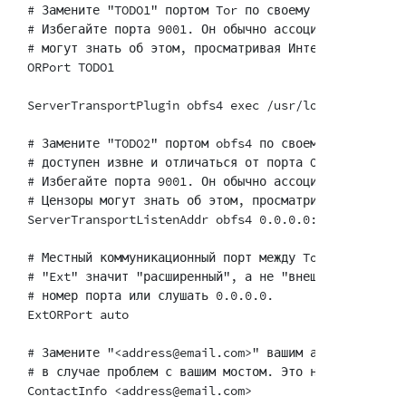
# Замените "TODO1" портом Tor по своему выбору. Этот
# Избегайте порта 9001. Он обычно ассоциируется с Tor
# могут знать об этом, просматривая Интернет.

ORPort TODO1

ServerTransportPlugin obfs4 exec /usr/local/bin/lyreb
# Замените "TODO2" портом obfs4 по своему выбору. Эт
# доступен извне и отличаться от порта ORPort.

# Избегайте порта 9001. Он обычно ассоциируется с Tor
# Цензоры могут знать об этом, просматривая Интернет.
ServerTransportListenAddr obfs4 0.0.0.0:TODO2

# Местный коммуникационный порт между Tor и obfs4. В
# "Ext" значит "расширенный", а не "внешний". Не пыт
# номер порта или слушать 0.0.0.0.

ExtORPort auto

# Замените "<address@email.com>" вашим адресом email
# в случае проблем с вашим мостом. Это необязательно,
ContactInfo <address@email.com>
