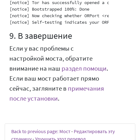
[notice] Tor has successfully opened a circuit. Look
[notice] Bootstrapped 100%: Done

[notice] Now checking whether ORPort <redacted>:3818
9. В завершение
Если у вас проблемы с
настройкой моста, обратите
внимание на наш
раздел помощи
.
Если ваш мост работает прямо
сейчас, загляните в
примечания
после установки
.
Back to previous page: Мост
-
Редактировать эту
страницу
-
Улучшить этот перевод