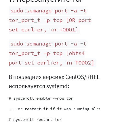
sudo semanage port -a -t
tor_port_t -p tcp [OR port
set earlier, in TODO1]
sudo semanage port -a -t
tor_port_t -p tcp [obfs4
port set earlier, in TODO2]
В последних версиях CentOS/RHEL
используется systemd: