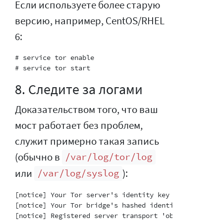
Если используете более старую
версию, например, CentOS/RHEL
6:
# service tor enable

8. Следите за логами
Доказательством того, что ваш
мост работает без проблем,
служит примерно такая запись
(обычно в
/var/log/tor/log
или
):
/var/log/syslog
[notice] Your Tor server's identity key fingerprint 
[notice] Your Tor bridge's hashed identity key finge
[notice] Registered server transport 'obfs4' at '[::]