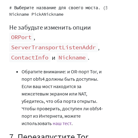
# Выберите название для своего моста. (Это необязател
Не забудьте изменить опции
,
ORPort
,
ServerTransportListenAddr
и
.
ContactInfo
Nickname
Обратите внимание: и OR-порт Tor, и
порт obfs4 должны быть доступны.
Если ваш мост находится за
межсетевым экраном или NAT,
убедитесь, что оба порта открыты.
Чтобы проверить, доступен ли obfs4-
порт из Интернета, можете
использовать
наш тест
.
7. Перезапустите Tor