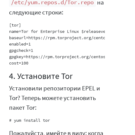
на
/etc/yum.repos.d/Tor.repo
следующие строки:
[tor]

name=Tor for Enterprise Linux $releasever - $basearch
baseurl=https://rpm.torproject.org/centos/$releasever
enabled=1

gpgcheck=1

gpgkey=https://rpm.torproject.org/centos/public_gpg.k
4. Установите Tor
Установили репозитории EPEL и
Tor? Теперь можете установить
пакет Tor:
Пожалуйста, имейте в виду: когда