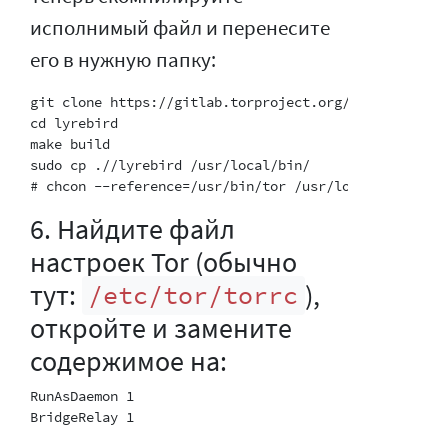
исполнимый файл и перенесите
его в нужную папку:
git clone https://gitlab.torproject.org/tpo/anti-cen
cd lyrebird

make build

sudo cp .//lyrebird /usr/local/bin/

6. Найдите файл
настроек Tor (обычно
тут:
),
/etc/tor/torrc
откройте и замените
содержимое на:
RunAsDaemon 1

BridgeRelay 1
