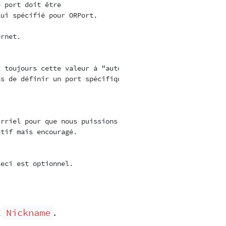
 port doit être

ui spécifié pour ORPort.

rnet.

 toujours cette valeur à "auto".

s de définir un port spécifique

rriel pour que nous puissions vous contacter si

tif mais encouragé.

eci est optionnel.

t
.
Nickname