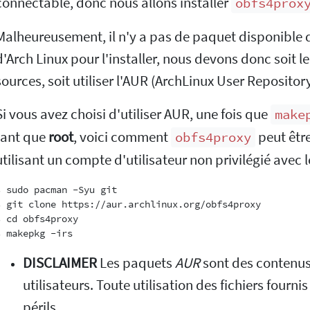
connectable, donc nous allons installer
obfs4prox
Malheureusement, il n'y a pas de paquet disponible d
d'Arch Linux pour l'installer, nous devons donc soit l
sources, soit utiliser l'AUR (ArchLinux User Repository
Si vous avez choisi d'utiliser AUR, une fois que
make
tant que
root
, voici comment
peut être
obfs4proxy
utilisant un compte d'utilisateur non privilégié avec
$ sudo pacman -Syu git

$ git clone https://aur.archlinux.org/obfs4proxy

$ cd obfs4proxy

DISCLAIMER
Les paquets
AUR
sont des contenus
utilisateurs. Toute utilisation des fichiers fournis
périls.