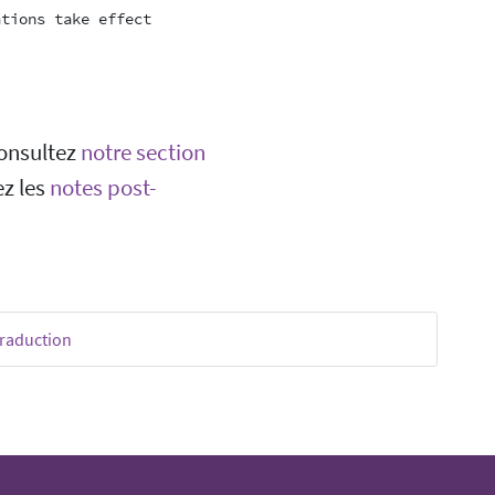
consultez
notre section
ez les
notes post-
traduction