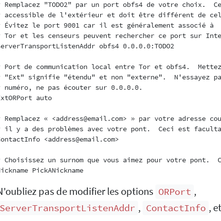
# Remplacez "TODO2" par un port obfs4 de votre choix.  Ce
# accessible de l'extérieur et doit être différent de cel
# Évitez le port 9001 car il est généralement associé à

# Tor et les censeurs peuvent rechercher ce port sur Inte
ServerTransportListenAddr obfs4 0.0.0.0:TODO2

# Port de communication local entre Tor et obfs4.  Mettez
# "Ext" signifie "étendu" et non "externe".  N'essayez pa
# numéro, ne pas écouter sur 0.0.0.0.

ExtORPort auto

# Remplacez « <address@email.com> » par votre adresse cou
# il y a des problèmes avec votre pont.  Ceci est faculta
ContactInfo <address@email.com>

# Choisissez un surnom que vous aimez pour votre pont.  C
N'oubliez pas de modifier les options
,
ORPort
,
, e
ServerTransportListenAddr
ContactInfo