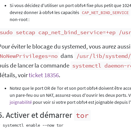
Si vous décidez d'utiliser un port obfs4 fixe plus petit que 10
devrez donner à obfs4 les capacités
CAP_NET_BIND_SERVICE
non-root :
sudo setcap cap_net_bind_service=+ep /us
Pour éviter le blocage du systemed, vous aurez aussi
dans
NoNewPrivileges=no
/usr/lib/systemd/
puis de lancer la commande
systemctl daemon-r
détails, voir
ticket 18356
.
Notez que le port OR de Tor et son port obfs4 doivent être acce
un pare-feu ou un NAT, assurez-vous d'ouvrir les deux ports. 
joignabilité
pour voir si votre port obfs4 est joignable depuis l
5. Activer et démarrer
tor