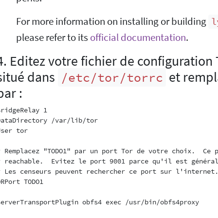
For more information on installing or building
l
please refer to its
official documentation
.
4. Editez votre fichier de configuratio
situé dans
et rempl
/etc/tor/torrc
par :
BridgeRelay 1

DataDirectory /var/lib/tor

ser tor

# Remplacez "TODO1" par un port Tor de votre choix.  Ce p
# reachable.  Evitez le port 9001 parce qu'il est général
# Les censeurs peuvent rechercher ce port sur l'internet.
ORPort TODO1

ServerTransportPlugin obfs4 exec /usr/bin/obfs4proxy
