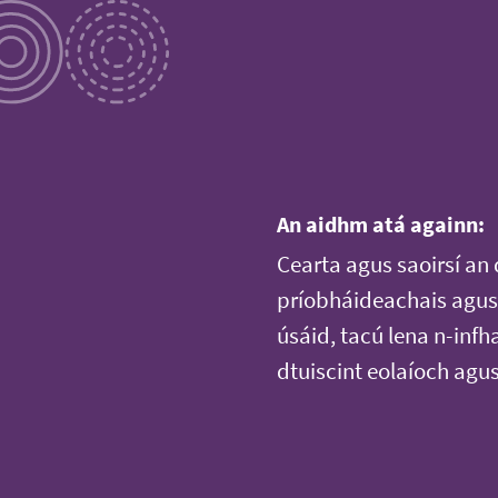
An aidhm atá againn:
Cearta agus saoirsí an 
príobháideachais agus 
úsáid, tacú lena n-infh
dtuiscint eolaíoch agu