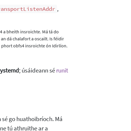
,
ransportListenAddr
4 a bheith insroichte. Má tá do
 dá chalafort a oscailt. Is féidir
 phort obfs4 insroichte ón Idirlíon.
systemd
; úsáideann sé
runit
h sé go huathoibríoch. Má
e tú athruithe ar a