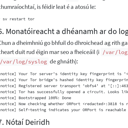
chumraíochtaí, is féidir leat é a atosú le:
6. Monatóireacht a dhéanamh ar do lo
Chun a dheimhniú go bhfuil do dhroichead ag rith g
cheart duit rud éigin mar seo a fheiceáil (i
/var/log
de ghnáth):
/var/log/syslog
[notice] Your Tor server's identity key fingerprint is '<
[notice] Your Tor bridge's hashed identity key fingerprin
[notice] Registered server transport 'obfs4' at '[::]:463
[notice] Tor has successfully opened a circuit. Looks lik
[notice] Bootstrapped 100%: Done

[notice] Now checking whether ORPort <redacted>:3818 is r
7. Nótaí Deiridh