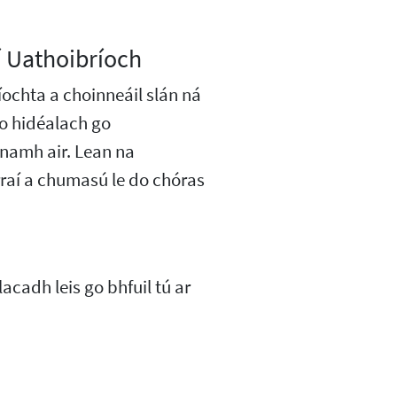
 Uathoibríoch
ochta a choinneáil slán ná
go hidéalach go
namh air. Lean na
raí a chumasú le do chóras
lacadh leis go bhfuil tú ar