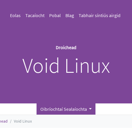
Eolas
Tacaíocht
Pobal
Blag
Tabhair síntiús airgid
Droichead
Void Linux
Oibríochtaí Sealaíochta
head
Void Linux