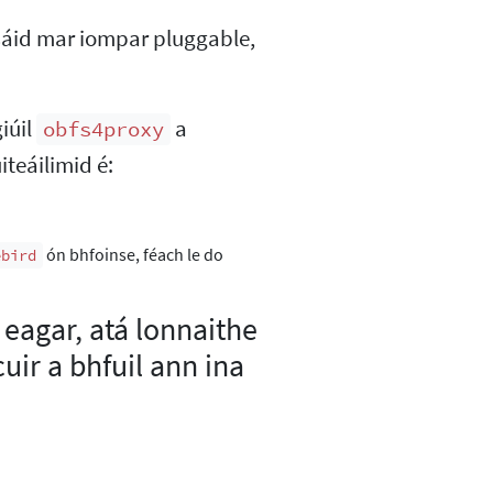
úsáid mar iompar pluggable,
giúil
a
obfs4proxy
iteáilimid é:
ón bhfoinse, féach le do
ebird
eagar, atá lonnaithe
uir a bhfuil ann ina