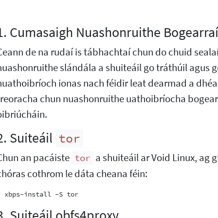
1. Cumasaigh Nuashonruithe Bogearraí
Ceann de na rudaí is tábhachtaí chun do chuid sealaí
nuashonruithe slándála a shuiteáil go tráthúil agus 
huathoibríoch ionas nach féidir leat dearmad a dhéa
treoracha chun nuashonruithe uathoibríocha bogear
oibriúcháin.
2. Suiteáil
tor
Chun an pacáiste
a shuiteáil ar Void Linux, ag g
tor
chóras cothrom le dáta cheana féin:
3. Suiteáil obfs4proxy