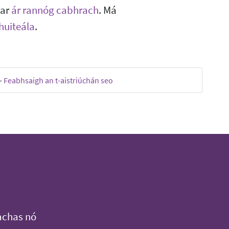
 ar
ár rannóg cabhrach
. Má
shuiteála
.
-
Feabhsaigh an t-aistriúchán seo
achas nó