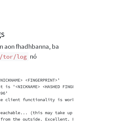
gs
an aon fhadhbanna, ba
nó
/tor/log
NICKNAME> <FINGERPRINT>'

t is '<NICKNAME> <HASHED FINGERPRINT>'

96'

e client functionality is working.

eachable... (this may take up to 20 minutes -- look for 