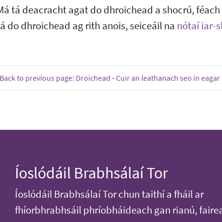
Má tá deacracht agat do dhroichead a shocrú, féach
tá do dhroichead ag rith anois, seiceáil na
nótaí iar-
Back to previous page: Droichead
-
Cuir an leathanach seo in eagar
Íoslódáil Brabhsálaí Tor
Íoslódáil Brabhsálaí Tor chun taithí a fháil ar
fhíorbhrabhsáil phríobháideach gan rianú, faire