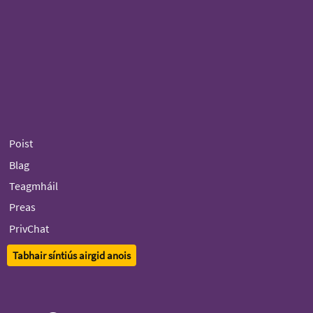
Poist
Blag
Teagmháil
Preas
PrivChat
Tabhair síntiús airgid anois