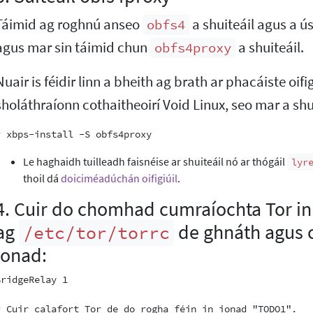
Táimid ag roghnú anseo
a shuiteáil agus a 
obfs4
agus mar sin táimid chun
a shuiteáil.
obfs4proxy
Nuair is féidir linn a bheith ag brath ar phacáiste oifi
sholáthraíonn cothaitheoirí Void Linux, seo mar a shu
Le haghaidh tuilleadh faisnéise ar shuiteáil nó ar thógáil
lyr
thoil dá
doiciméadúchán oifigiúil
.
4. Cuir do chomhad cumraíochta Tor in 
ag
de ghnáth agus c
/etc/tor/torrc
ionad:
BridgeRelay 1

# Cuir calafort Tor de do rogha féin in ionad "TODO1".
