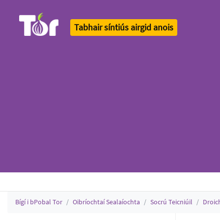
Tabhair síntiús airgid anois
Tor Logo
Bígí i bPobal Tor
Oibríochtaí Sealaíochta
Socrú Teicniúil
Droic