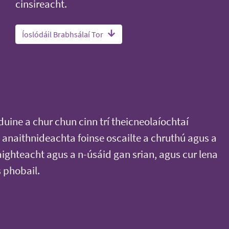
cinsireacht.
Íoslódáil Brabhsálaí Tor
duine a chur chun cinn trí theicneolaíochtaí
anaithnideachta foinse oscailte a chruthú agus a
aighteacht agus a n-úsáid gan srian, agus cur lena
s phobail.