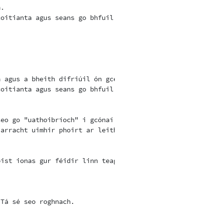
.

oitianta agus seans go bhfuil cinsirí ag scanadh an Idir
 agus a bheith difriúil ón gceann atá sonraithe do ORPor
oitianta agus seans go bhfuil cinsirí ag scanadh an Idir
eo go "uathoibríoch" i gcónaí.

arracht uimhir phoirt ar leith a shocrú, ná éisteacht ar
ist ionas gur féidir linn teagmháil a dhéanamh leat má t
Tá sé seo roghnach.
