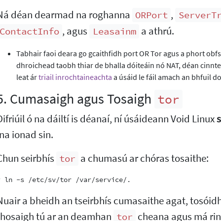
Ná déan dearmad na roghanna
,
ORPort
ServerT
, agus
a athrú.
ContactInfo
Leasainm
Tabhair faoi deara go gcaithfidh port OR Tor agus a phort obfs
dhroichead taobh thiar de bhalla dóiteáin nó NAT, déan cinnte an
leat ár
triail inrochtaineachta
a úsáid le fáil amach an bhfuil do
5. Cumasaigh agus Tosaigh
tor
Difriúil ó na dáiltí is déanaí, ní úsáideann Void Linux
ina ionad sin.
Chun seirbhís
a chumasú ar chóras tosaithe:
tor
Nuair a bheidh an tseirbhís cumasaithe agat, tosóid
thosaigh tú ar an deamhan
cheana agus má rinn
tor