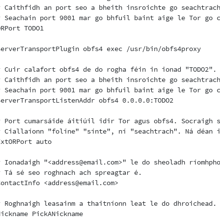
# Caithfidh an port seo a bheith insroichte go seachtrach
# Seachain port 9001 mar go bhfuil baint aige le Tor go c
ORPort TODO1

ServerTransportPlugin obfs4 exec /usr/bin/obfs4proxy

# Cuir calafort obfs4 de do rogha féin in ionad "TODO2".

# Caithfidh an port seo a bheith insroichte go seachtrach
# Seachain port 9001 mar go bhfuil baint aige le Tor go c
ServerTransportListenAddr obfs4 0.0.0.0:TODO2

# Port cumarsáide áitiúil idir Tor agus obfs4. Socraigh s
# Ciallaíonn "folíne" "sínte", ní "seachtrach". Ná déan i
ExtORPort auto

# Ionadaigh "<address@email.com>" le do sheoladh ríomhpho
# Tá sé seo roghnach ach spreagtar é.

ContactInfo <address@email.com>

# Roghnaigh leasainm a thaitníonn leat le do dhroichead. 