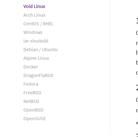
Void Linux
Arch Linux
CentOS / RHEL
Windows
Iar-shuiteáil
Debian / Ubuntu
Alpine Linux
Docker
DragonFlyBSD
Fedora
FreeBSD
NetBSD
OpenBSD
OpenSUSE