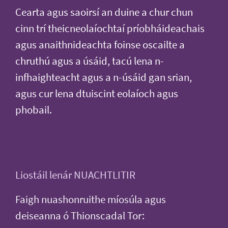
Cearta agus saoirsí an duine a chur chun
cinn trí theicneolaíochtaí príobháideachais
agus anaithnideachta foinse oscailte a
chruthú agus a úsáid, tacú lena n-
infhaighteacht agus a n-úsáid gan srian,
agus cur lena dtuiscint eolaíoch agus
phobail.
Liostáil lenár NUACHTLITIR
Faigh nuashonruithe míosúla agus
deiseanna ó Thionscadal Tor: