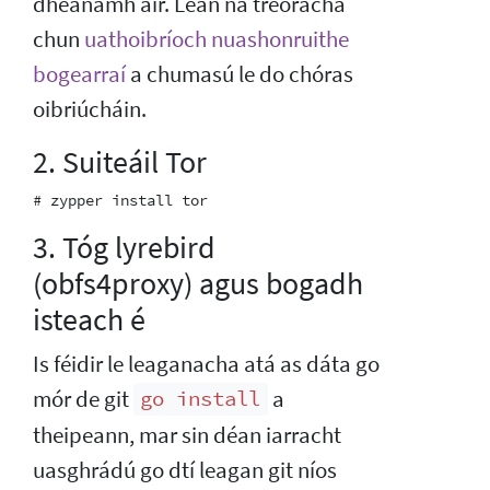
dhéanamh air. Lean na treoracha
chun
uathoibríoch nuashonruithe
bogearraí
a chumasú le do chóras
oibriúcháin.
2. Suiteáil Tor
3. Tóg lyrebird
(obfs4proxy) agus bogadh
isteach é
Is féidir le leaganacha atá as dáta go
mór de git
a
go install
theipeann, mar sin déan iarracht
uasghrádú go dtí leagan git níos