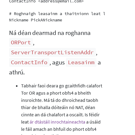
ContactInfo <address@email.com>

# Roghnaigh leasainm a thaitníonn leat le do dhroich
Ná déan dearmad na roghanna
,
ORPort
,
ServerTransportListenAddr
, agus
a
ContactInfo
Leasainm
athrú.
Tabhair faoi deara go gcaithfidh calafort
Tor OR agus a phort obfs4 a bheith
insroichte. Má tá do dhroichead taobh
thiar de bhalla dóiteáin nó NAT, déan
cinnte an dá chalafort a oscailt. Is féidir
leat
ár dtástáil inrochtaineachta
a úsáid
le fáil amach an bhfuil do phort obfs4