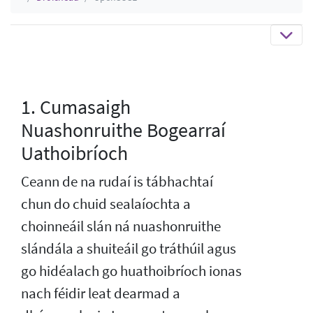
1. Cumasaigh
Nuashonruithe Bogearraí
Uathoibríoch
Ceann de na rudaí is tábhachtaí
chun do chuid sealaíochta a
choinneáil slán ná nuashonruithe
slándála a shuiteáil go tráthúil agus
go hidéalach go huathoibríoch ionas
nach féidir leat dearmad a