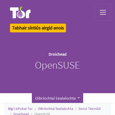
Tor Logo
Tabhair síntiús airgid anois
Droichead
OpenSUSE
Oibríochtaí Sealaíochta
Bígí i bPobal Tor
Oibríochtaí Sealaíochta
Socrú Teicniúil
Droichead
OpenSUSE