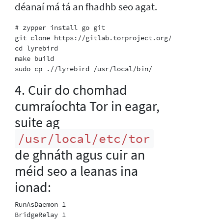
déanaí má tá an fhadhb seo agat.
# zypper install go git

git clone https://gitlab.torproject.org/tpo/anti-cen
cd lyrebird

make build

4. Cuir do chomhad
cumraíochta Tor in eagar,
suite ag
/usr/local/etc/tor
de ghnáth agus cuir an
méid seo a leanas ina
ionad:
RunAsDaemon 1

BridgeRelay 1
