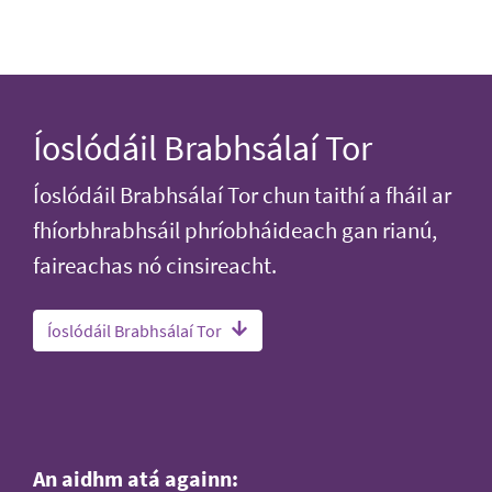
Íoslódáil Brabhsálaí Tor
Íoslódáil Brabhsálaí Tor chun taithí a fháil ar
fhíorbhrabhsáil phríobháideach gan rianú,
faireachas nó cinsireacht.
Íoslódáil Brabhsálaí Tor
An aidhm atá againn: