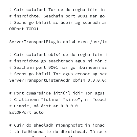
# Cuir calafort Tor de do rogha féin in ionad "TODO1
# insroichte. Seachain port 9001 mar go mbaineann sé
# Seans go bhfuil scrúdóir ag scanadh an Idirlín don 
ORPort TODO1

ServerTransportPlugin obfs4 exec /usr/local/bin/lyreb
# Cuir calafort obfs4 de do rogha féin in ionad "TOD
# insroichte go seachtrach agus ní mór dó a bheith d
# Seachain port 9001 mar go mbaineann sé le

# Seans go bhfuil Tor agus censor ag scanadh an Idir
ServerTransportListenAddr obfs4 0.0.0.0:TODO2

# Port cumarsáide áitiúil idir Tor agus obfs4. Socra
# Ciallaíonn "folíne" "sínte", ní "seachtrach". Ná d
# uimhir, ná éist ar 0.0.0.0.

ExtORPort auto

# Cuir do sheoladh ríomhphoist in ionad "<address@em
# tá fadhbanna le do dhroichead. Tá sé seo roghnach a