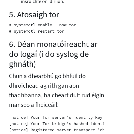
insroichte ón Idirlíon.
5. Atosaigh tor
# systemctl enable --now tor

6. Déan monatóireacht ar
do logaí (i do syslog de
ghnáth)
Chun a dhearbhú go bhfuil do
dhroichead ag rith gan aon
fhadhbanna, ba cheart duit rud éigin
mar seo a fheiceáil:
[notice] Your Tor server's identity key fingerprint 
[notice] Your Tor bridge's hashed identity key finge
[notice] Registered server transport 'obfs4' at '[::]