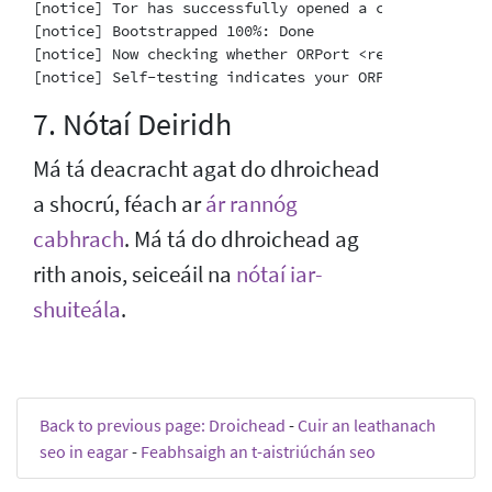
[notice] Tor has successfully opened a circuit. Look
[notice] Bootstrapped 100%: Done

[notice] Now checking whether ORPort <redacted>:3818
7. Nótaí Deiridh
Má tá deacracht agat do dhroichead
a shocrú, féach ar
ár rannóg
cabhrach
. Má tá do dhroichead ag
rith anois, seiceáil na
nótaí iar-
shuiteála
.
Back to previous page: Droichead
-
Cuir an leathanach
seo in eagar
-
Feabhsaigh an t-aistriúchán seo