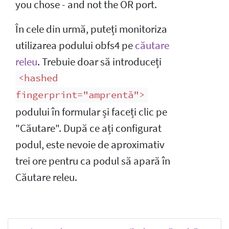
you chose - and not the OR port.
În cele din urmă, puteți monitoriza
utilizarea podului obfs4 pe
căutare
releu
. Trebuie doar să introduceți
<hashed
fingerprint="amprentă">
podului în formular și faceți clic pe
"Căutare". După ce ați configurat
podul, este nevoie de aproximativ
trei ore pentru ca podul să apară în
Căutare releu.