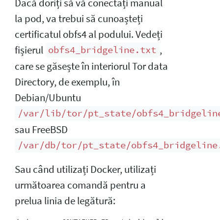
Dacă doriți să vă conectați manual
la pod, va trebui să cunoașteți
certificatul obfs4 al podului. Vedeți
fișierul
,
obfs4_bridgeline.txt
care se găsește în interiorul Tor data
Directory, de exemplu, în
Debian/Ubuntu
/var/lib/tor/pt_state/obfs4_bridgelin
sau FreeBSD
/var/db/tor/pt_state/obfs4_bridgeline
Sau când utilizați Docker, utilizați
următoarea comandă pentru a
prelua linia de legătură: