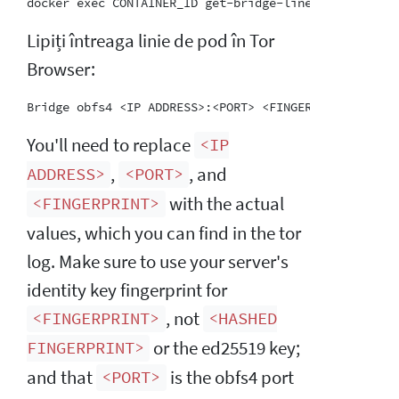
Lipiți întreaga linie de pod în Tor
Browser:
You'll need to replace
<IP
,
, and
ADDRESS>
<PORT>
with the actual
<FINGERPRINT>
values, which you can find in the tor
log. Make sure to use your server's
identity key fingerprint for
, not
<FINGERPRINT>
<HASHED
or the ed25519 key;
FINGERPRINT>
and that
is the obfs4 port
<PORT>