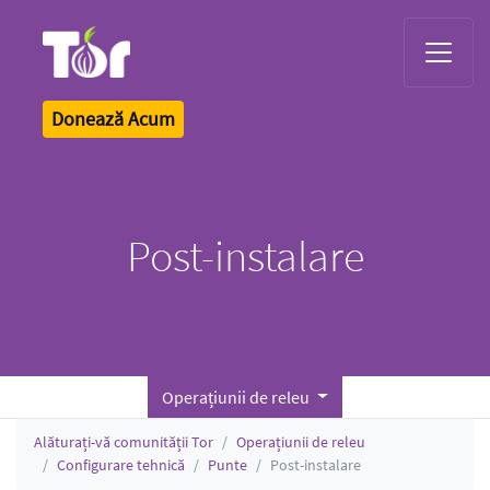
Tor Logo
Donează Acum
Post-instalare
Operațiunii de releu
Alăturați-vă comunității Tor
Operațiunii de releu
Configurare tehnică
Punte
Post-instalare