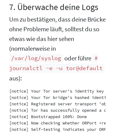
7. Überwache deine Logs
Um zu bestätigen, dass deine Brücke
ohne Probleme läuft, solltest du so
etwas wie das hier sehen
(normalerweise in
oder führe
/var/log/syslog
#
journalctl -e -u tor@default
aus):
[notice] Your Tor server's identity key fingerprint 
[notice] Your Tor bridge's hashed identity key finge
[notice] Registered server transport 'obfs4' at '[::]
[notice] Tor has successfully opened a circuit. Look
[notice] Bootstrapped 100%: Done

[notice] Now checking whether ORPort <redacted>:3818