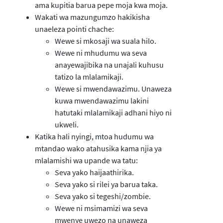
ama kupitia barua pepe moja kwa moja.
Wakati wa mazungumzo hakikisha
unaeleza pointi chache:
Wewe si mkosaji wa suala hilo.
Wewe ni mhudumu wa seva
anayewajibika na unajali kuhusu
tatizo la mlalamikaji.
Wewe si mwendawazimu. Unaweza
kuwa mwendawazimu lakini
hatutaki mlalamikaji adhani hiyo ni
ukweli.
Katika hali nyingi, mtoa hudumu wa
mtandao wako atahusika kama njia ya
mlalamishi wa upande wa tatu:
Seva yako haijaathirika.
Seva yako si rilei ya barua taka.
Seva yako si tegeshi/zombie.
Wewe ni msimamizi wa seva
mwenye uwezo na unaweza