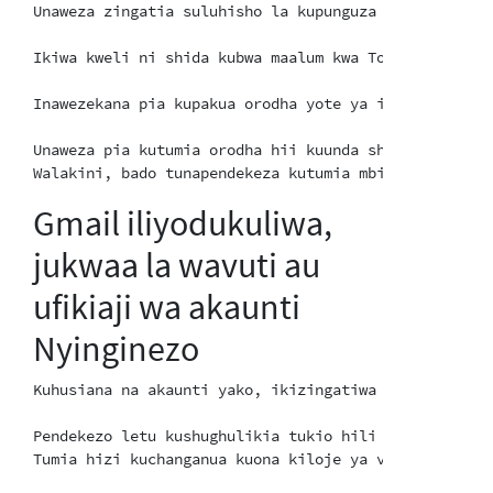
Unaweza zingatia suluhisho la kupunguza kiwango: htt
Ikiwa kweli ni shida kubwa maalum kwa Tor, mradi wa 
Inawezekana pia kupakua orodha yote ya itififaki ya 
Unaweza pia kutumia orodha hii kuunda sheria za ipta
Gmail iliyodukuliwa,
jukwaa la wavuti au
ufikiaji wa akaunti
Nyinginezo
Kuhusiana na akaunti yako, ikizingatiwa kuwa mshambu
Pendekezo letu kushughulikia tukio hili kama kulikuw
Tumia hizi kuchanganua kuona kiloje ya vitufe au spy