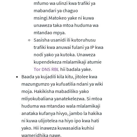
mfumo wa ulinzi kwa trafiki ya
mabandari ya chaguo
msingi.Matokeo yake ni kuwa
unaweza taka mtoa huduma wa
mtandao mpya.
Sasisha usanidi ili kutoruhusu
trafiki kwa anuwai fulani ya IP kwa
nodi yako ya kutoka. Unaweza
kupendekeza mlalamikaji atumie
Tor DNS RBL
hii badala yake.
Baada ya kujadili kila kitu, jitolee kwa
mazungumzo ya kufuatilia ndani ya wiki
moja. Hakikisha mabadiliko yako
mliyokubaliana yanatekelezwa. Si mtoa
huduma wa mtandao wala mlalamikaji
anataka kufanya hivyo, jambo la hakika
ni kuwa ulijotelea na hiyo ipo kwa hati
yako. Hii inaweza kuwasaidia kuhisi
wameridhika nawe.