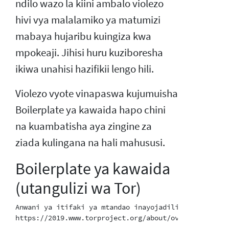
ndilo wazo la kiini ambalo violezo
hivi vya malalamiko ya matumizi
mabaya hujaribu kuingiza kwa
mpokeaji. Jihisi huru kuziboresha
ikiwa unahisi hazifikii lengo hili.
Violezo vyote vinapaswa kujumuisha
Boilerplate ya kawaida hapo chini
na kuambatisha aya zingine za
ziada kulingana na hali mahususi.
Boilerplate ya kawaida
(utangulizi wa Tor)
Anwani ya itifaki ya mtandao inayojadiliwa ni nodi ya
https://2019.www.torproject.org/about/overview.html.e