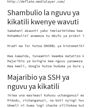
Shambulio la nguvu ya
kikatili kwenye wavuti
Samahani akaunti yako imelazimishwa kwa ukatili. Tun
Mshambulizi anaweza tu mkufu ya proksi iliyo wazi ba
Mradi wa Tor hutoa DNSRBL ya kiotomatiki iliuweze ku
Kwa kawaida, tunaamini kwamba matatizo kama haya yan
Majaribio ya kuingia kwa nguvu yanaweza kushushwa/ku
Majaribio ya SSH ya
nguvu ya kikatili
ikiwa una wasiwasi kuhusu uchanganuzi wa SSH, unawez
Midudu, vichanganuzi, na boti nyingi huchanganua Mta
Ukweli ni kuwa logi chache zilitokea kutoka kwa Tor 