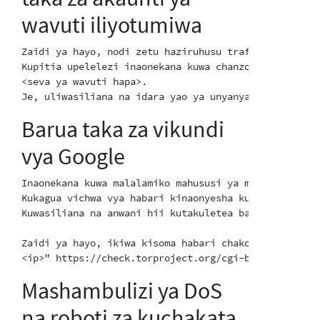
wavuti iliyotumiwa
Zaidi ya hayo, nodi zetu haziruhusu trafiki ya SMTP 
Kupitia upelelezi inaonekana kuwa chanzo cha barua t
<seva ya wavuti hapa>.

Barua taka za vikundi
vya Google
Inaonekana kuwa malalamiko mahususi ya matumizi maba
Kukagua vichwa vya habari kinaonyesha kuwa anwani ya
Kuwasiliana na anwani hii kutakuletea bahati nzuri z
Zaidi ya hayo, ikiwa kisoma habari chako kinasaidia 
Mashambulizi ya DoS
na roboti za kuchakata