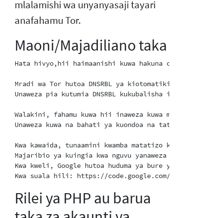
mlalamishi wa unyanyasaji tayari
anafahamu Tor.
Maoni/Majadiliano taka
Hata hivyo,hii haimaanishi kuwa hakuna chochote kinac
Mradi wa Tor hutoa DNSRBL ya kiotomatiki iliuweze ku
Unaweza pia kutumia DNSRBL kukubalisha itifaki ya mt
Walakini, fahamu kuwa hii inaweza kuwa mcheshi mmoja
Unaweza kuwa na bahati ya kuondoa na tatizo hili kwa
Kwa kawaida, tunaamini kwamba matatizo kama haya yan
Majaribio ya kuingia kwa nguvu yanaweza kushushwa/ku
Kwa kweli, Google hutoa huduma ya bure ya Captcha, i
Rilei ya PHP au barua
taka za akaunti ya