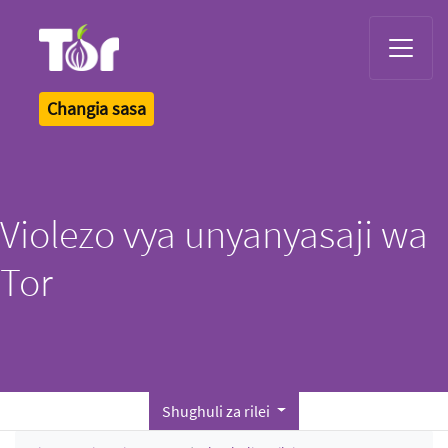
Tor Logo
Changia sasa
Violezo vya unyanyasaji wa
Tor
Shughuli za rilei