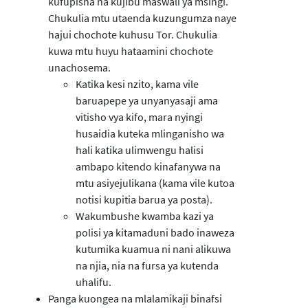
kufupisha na kujibu maswali ya msingi.
Chukulia mtu utaenda kuzungumza naye
hajui chochote kuhusu Tor. Chukulia
kuwa mtu huyu hataamini chochote
unachosema.
Katika kesi nzito, kama vile
baruapepe ya unyanyasaji ama
vitisho vya kifo, mara nyingi
husaidia kuteka mlinganisho wa
hali katika ulimwengu halisi
ambapo kitendo kinafanywa na
mtu asiyejulikana (kama vile kutoa
notisi kupitia barua ya posta).
Wakumbushe kwamba kazi ya
polisi ya kitamaduni bado inaweza
kutumika kuamua ni nani alikuwa
na njia, nia na fursa ya kutenda
uhalifu.
Panga kuongea na mlalamikaji binafsi