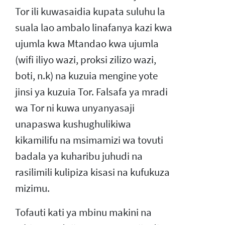
Tor ili kuwasaidia kupata suluhu la
suala lao ambalo linafanya kazi kwa
ujumla kwa Mtandao kwa ujumla
(wifi iliyo wazi, proksi zilizo wazi,
boti, n.k) na kuzuia mengine yote
jinsi ya kuzuia Tor. Falsafa ya mradi
wa Tor ni kuwa unyanyasaji
unapaswa kushughulikiwa
kikamilifu na msimamizi wa tovuti
badala ya kuharibu juhudi na
rasilimili kulipiza kisasi na kufukuza
mizimu.
Tofauti kati ya mbinu makini na