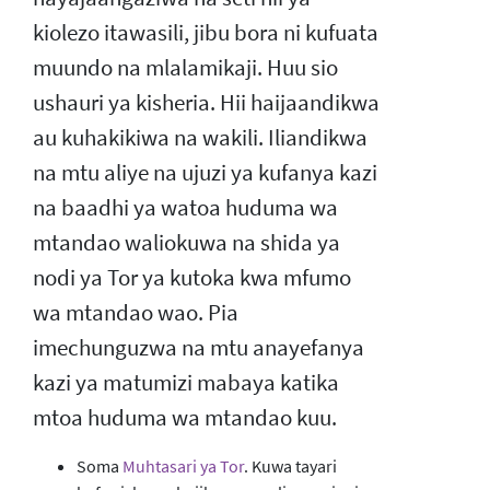
kiolezo itawasili, jibu bora ni kufuata
muundo na mlalamikaji. Huu sio
ushauri ya kisheria. Hii haijaandikwa
au kuhakikiwa na wakili. Iliandikwa
na mtu aliye na ujuzi ya kufanya kazi
na baadhi ya watoa huduma wa
mtandao waliokuwa na shida ya
nodi ya Tor ya kutoka kwa mfumo
wa mtandao wao. Pia
imechunguzwa na mtu anayefanya
kazi ya matumizi mabaya katika
mtoa huduma wa mtandao kuu.
Soma
Muhtasari ya Tor
. Kuwa tayari