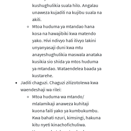
kushughulikia suala hilo. Angalau
unaweza kujadili na kujibu suala na
akili.
Mtoa huduma ya mtandao hana
kosa na hawajibiki kwa matendo
yako. Hivi ndivyo hali ilivyo lakini
unyanyasaji duni kwa mtu
anayeshughulikia maswala anataka
kusikia sio shida ya mtos huduma
ya mtandao. Wataendelea baada ya
kustarehe.
Jadili chaguzi. Chaguzi zilizotolewa kwa
waendeshaji wa rilei:
Mtoa huduma wa mtando/
mlalamikaji anaweza kuhitaji
kuona faili yako ya kumbukumbu.
Kwa bahati nzuri, kimsingi, hakuna
kitu nyeti kinachofichuliwa.