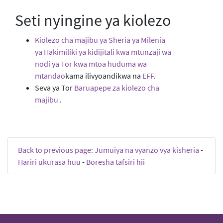
Seti nyingine ya kiolezo
Kiolezo cha majibu ya Sheria ya Milenia
ya Hakimiliki ya kidijitali kwa mtunzaji wa
nodi ya Tor kwa mtoa huduma wa
mtandao
kama ilivyoandikwa na
EFF
.
Seva ya Tor
Baruapepe za kiolezo cha
majibu
.
Back to previous page: Jumuiya na vyanzo vya kisheria
-
Hariri ukurasa huu
-
Boresha tafsiri hii