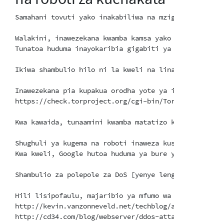
Samahani tovuti yako inakabiliwa na mzigo huu mzito k
Walakini, inawezekana kwamba kamsa yako ya kupunguza
Tunatoa huduma inayokaribia gigabiti ya trafiki kwa 
Ikiwa shambulio hilo ni la kweli na linaendelea , mr
Inawezekana pia kupakua orodha yote ya itifaki ya mt
https://check.torproject.org/cgi-bin/TorBulkExitList
Kwa kawaida, tunaamini kwamba matatizo kama haya yan
Shughuli ya kugema na roboti inaweza kushushwa/kupun
Kwa kweli, Google hutoa huduma ya bure ya Captcha, i
Shambulio za polepole za DoS [yenye lengo ya kutumia
Hili lisipofaulu, majaribio ya mfumo wa uendeshaji w
http://kevin.vanzonneveld.net/techblog/article/block
http://cd34.com/blog/webserver/ddos-attack-mitigation