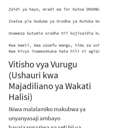
Zaidi ya hayo, mradi wa Tor hutoa DNSRBL kiotomatiki
Inatoa pia huduma ya Orodha ya Kutoka kwa Wingi kwa 
Unaweza kutumia orodha hii kujisaidia kuangalia kwa 
Kwa kweli, kwa uzoefu wangu, timu za uchakataji wa u
Vitisho vya Vurugu
(Ushauri kwa
Majadiliano ya Wakati
Halisi)
Ikiwa malalamiko makubwa ya
unyanyasaji ambayo
hayajaangaziwa na seti hii ya