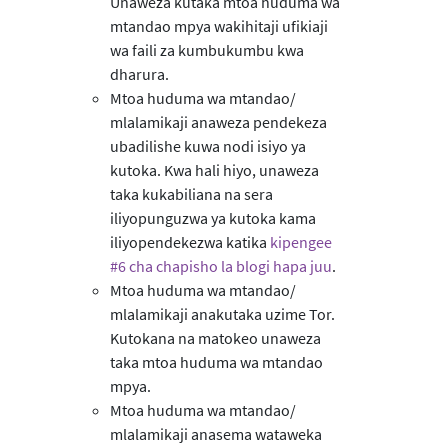
Unaweza kutaka mtoa huduma wa
mtandao mpya wakihitaji ufikiaji
wa faili za kumbukumbu kwa
dharura.
Mtoa huduma wa mtandao/
mlalamikaji anaweza pendekeza
ubadilishe kuwa nodi isiyo ya
kutoka. Kwa hali hiyo, unaweza
taka kukabiliana na sera
iliyopunguzwa ya kutoka kama
iliyopendekezwa katika
kipengee
#6 cha chapisho la blogi hapa juu
.
Mtoa huduma wa mtandao/
mlalamikaji anakutaka uzime Tor.
Kutokana na matokeo unaweza
taka mtoa huduma wa mtandao
mpya.
Mtoa huduma wa mtandao/
mlalamikaji anasema wataweka