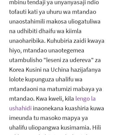
mbinu tendaji ya unyanyasaji ndio
tofauti kati ya uhuru wa mtandao
unaostahimili makosa uliogatuliwa
na udhibiti dhaifu wa kiimla
unaoharibika. Kuhubiria zaidi kwaya
hiyo, mtandao unaotegemea
utambulisho "leseni za udereva" za
Korea Kusini na Uchina hazijafanya
lolote kupunguza uhalifu wa
mtandaoni na matumizi mabaya ya
mtandao. Kwa kweli, kila
lengo la
ushahidi
inaonekana kuashiria kuwa
imeunda tu masoko mapya ya
uhalifu uliopangwa kusimamia. Hili