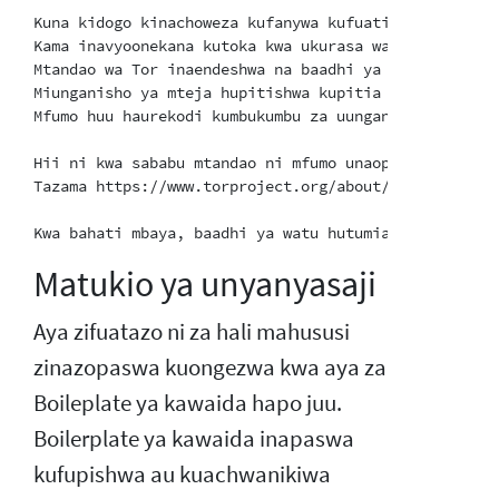
Kuna kidogo kinachoweza kufanywa kufuatilia jambo hil
Kama inavyoonekana kutoka kwa ukurasa wa muhtasari, 
Mtandao wa Tor inaendeshwa na baadhi ya watu 5000 wa
Miunganisho ya mteja hupitishwa kupitia rilei nyingi
Mfumo huu haurekodi kumbukumbu za uunganisho wa mtej
Hii ni kwa sababu mtandao ni mfumo unaopinga udhibit
Tazama https://www.torproject.org/about/torusers.htm
Matukio ya unyanyasaji
Aya zifuatazo ni za hali mahususi
zinazopaswa kuongezwa kwa aya za
Boileplate ya kawaida hapo juu.
Boilerplate ya kawaida inapaswa
kufupishwa au kuachwanikiwa