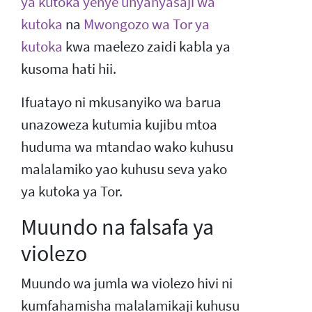
ya kutoka yenye unyanyasaji wa
kutoka
na
Mwongozo wa Tor ya
kutoka
kwa maelezo zaidi kabla ya
kusoma hati hii.
Ifuatayo ni mkusanyiko wa barua
unazoweza kutumia kujibu mtoa
huduma wa mtandao wako kuhusu
malalamiko yao kuhusu seva yako
ya kutoka ya Tor.
Muundo na falsafa ya
violezo
Muundo wa jumla wa violezo hivi ni
kumfahamisha malalamikaji kuhusu