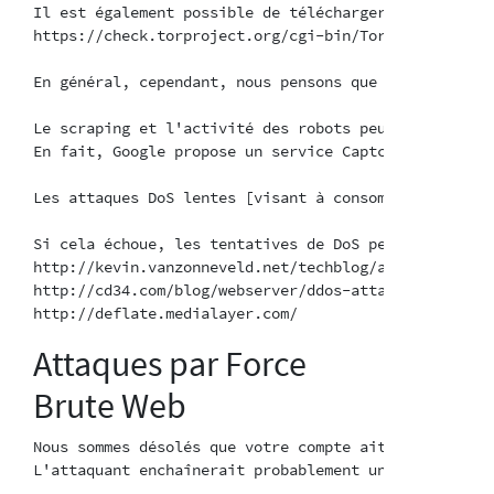
Il est également possible de télécharger une liste d
https://check.torproject.org/cgi-bin/TorBulkExitList
En général, cependant, nous pensons que les problème
Le scraping et l'activité des robots peuvent être ré
En fait, Google propose un service Captcha gratuit, 
Les attaques DoS lentes [visant à consommer la limit
Si cela échoue, les tentatives de DoS peuvent égalem
http://kevin.vanzonneveld.net/techblog/article/block
http://cd34.com/blog/webserver/ddos-attack-mitigation
Attaques par Force
Brute Web
Nous sommes désolés que votre compte ait fait l'obje
L'attaquant enchaînerait probablement un proxy ouver