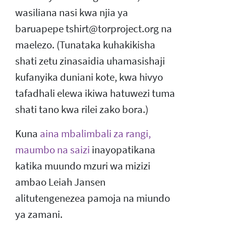
wasiliana nasi kwa njia ya
baruapepe tshirt@torproject.org na
maelezo. (Tunataka kuhakikisha
shati zetu zinasaidia uhamasishaji
kufanyika duniani kote, kwa hivyo
tafadhali elewa ikiwa hatuwezi tuma
shati tano kwa rilei zako bora.)
Kuna
aina mbalimbali za rangi,
maumbo na saizi
inayopatikana
katika muundo mzuri wa mizizi
ambao Leiah Jansen
alitutengenezea pamoja na miundo
ya zamani.