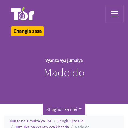
Tor Logo
Changia sasa
Vyanzo vya jumuiya
Madoido
Shughuli za rilei
Jiunge na jumuiya ya Tor
Shughuli za rilei
Jumuiya na vyanzo vya kisheria
Madoido