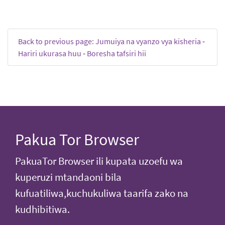
Back to previous page: Jumuiya na vyanzo vya kisheria
-
Hariri ukurasa huu
-
Boresha tafsiri hii
Pakua Tor Browser
PakuaTor Browser ili kupata uzoefu wa
kuperuzi mtandaoni bila
kufuatiliwa,kuchukuliwa taarifa zako na
kudhibitiwa.