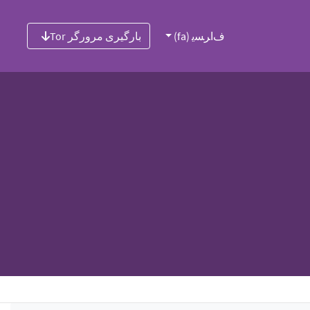
ﻑﺍﺮﺴﯾ (fa)
بارگیری مرورگر Tor