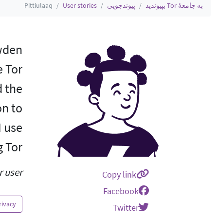
به جامعهٔ Tor بپیوندید
پیوندجویی
User stories
Pittiulaaq
owden
e Tor
d the
on to
I use
 Tor.
 user.
Copy link
Facebook
rivacy
Twitter