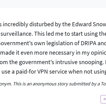
 was incredibly disturbed by the Edward Sn
urveillance. This led me to start using th
overnment's own legislation of DRIPA an
 made it even more necessary in my opini
rom the government's intrusive snooping. 
o use a paid-for VPN service when not using
donym. This is an anonymous story submitted by a Tor
P