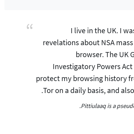
I live in the UK. I
revelations about NSA mass s
browser. The UK G
Investigatory Powers Act
protect my browsing history f
Tor on a daily basis, and als
Pittiulaaq is a pseu