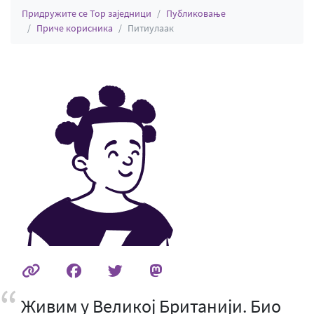
Придружите се Тор заједници
Публиковање
Приче корисника
Питиулаак
Живим у Великој Британији. Био