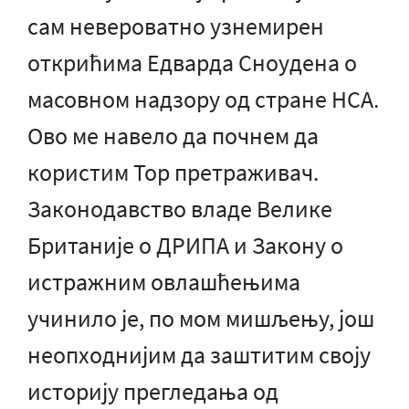
сам невероватно узнемирен
открићима Едварда Сноудена о
масовном надзору од стране НСА.
Ово ме навело да почнем да
користим Тор претраживач.
Законодавство владе Велике
Британије о ДРИПА и Закону о
истражним овлашћењима
учинило је, по мом мишљењу, још
неопходнијим да заштитим своју
историју прегледања од