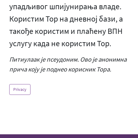
упадљивог шпијунирања владе.
Користим Тор на дневној бази, а
такође користим и плаћену ВПН
услугу када не користим Тор.
Питиулаак је псеудоним. Ово је анонимна
прича коју је поднео корисник Тора.
Privacy