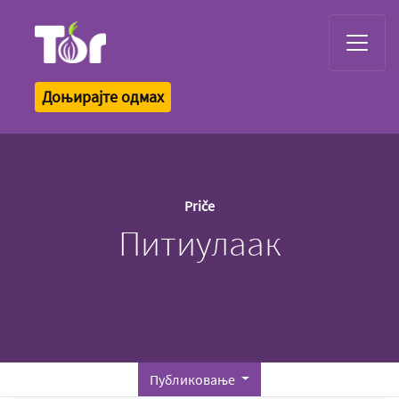
Tor Logo
Доњирајте одмах
Priče
Питиулаак
Публиковање