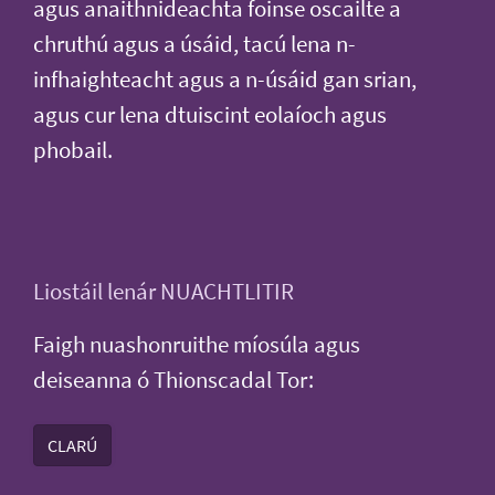
agus anaithnideachta foinse oscailte a
chruthú agus a úsáid, tacú lena n-
infhaighteacht agus a n-úsáid gan srian,
agus cur lena dtuiscint eolaíoch agus
phobail.
Liostáil lenár NUACHTLITIR
Faigh nuashonruithe míosúla agus
deiseanna ó Thionscadal Tor:
CLARÚ