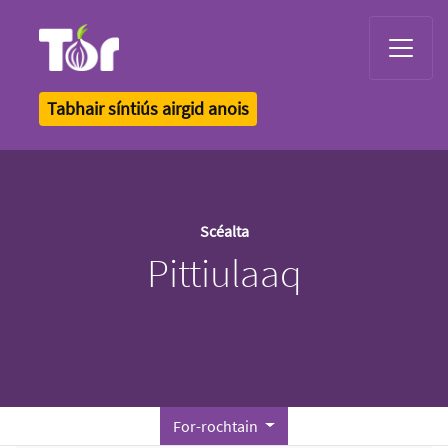
Tor Logo
Tabhair síntiús airgid anois
Scéalta
Pittiulaaq
For-rochtain