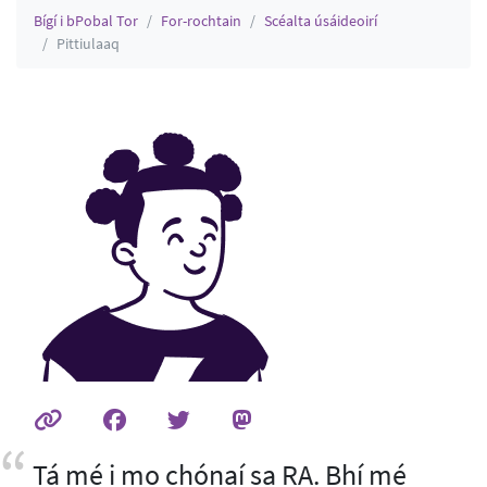
Bígí i bPobal Tor
For-rochtain
Scéalta úsáideoirí
Pittiulaaq
Tá mé i mo chónaí sa RA. Bhí mé