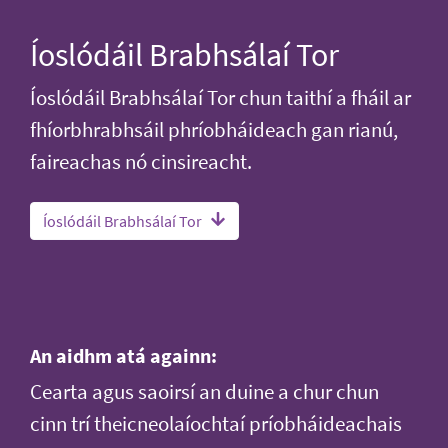
Íoslódáil Brabhsálaí Tor
Íoslódáil Brabhsálaí Tor chun taithí a fháil ar
fhíorbhrabhsáil phríobháideach gan rianú,
faireachas nó cinsireacht.
Íoslódáil Brabhsálaí Tor
An aidhm atá againn:
Cearta agus saoirsí an duine a chur chun
cinn trí theicneolaíochtaí príobháideachais