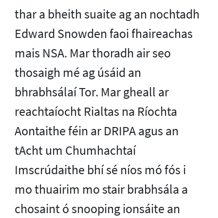
thar a bheith suaite ag an nochtadh
Edward Snowden faoi fhaireachas
mais NSA. Mar thoradh air seo
thosaigh mé ag úsáid an
bhrabhsálaí Tor. Mar gheall ar
reachtaíocht Rialtas na Ríochta
Aontaithe féin ar DRIPA agus an
tAcht um Chumhachtaí
Imscrúdaithe bhí sé níos mó fós i
mo thuairim mo stair brabhsála a
chosaint ó snooping ionsáite an