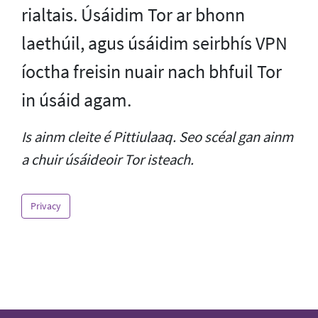
rialtais. Úsáidim Tor ar bhonn
laethúil, agus úsáidim seirbhís VPN
íoctha freisin nuair nach bhfuil Tor
in úsáid agam.
Is ainm cleite é Pittiulaaq. Seo scéal gan ainm
a chuir úsáideoir Tor isteach.
Privacy