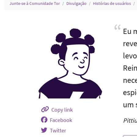
Junte-se à Comunidade Tor
Divulgação
Histórias de usuários
Eu 
reve
levo
Rein
nece
espi
um s
Copy link
Pitti
Facebook
Twitter