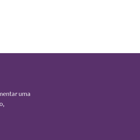
imentar uma
o,