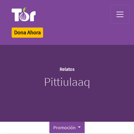
Tor Logo
Dona Ahora
Relatos
Pittiulaaq
Promoción