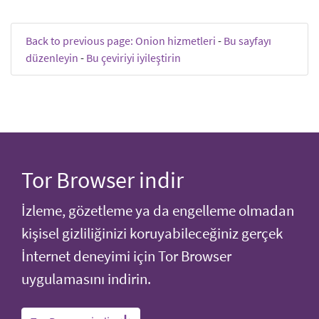
Back to previous page: Onion hizmetleri
-
Bu sayfayı
düzenleyin
-
Bu çeviriyi iyileştirin
Tor Browser indir
İzleme, gözetleme ya da engelleme olmadan
kişisel gizliliğinizi koruyabileceğiniz gerçek
İnternet deneyimi için Tor Browser
uygulamasını indirin.