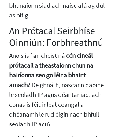
bhunaíonn siad ach naisc atá ag dul
as oifig.
An Prótacal Seirbhíse
Oinniún: Forbhreathnú
Anois is í an cheist ná
cén cineál
prótacail a theastaíonn chun na
hairíonna seo go léir a bhaint
amach?
De ghnáth, nascann daoine
le seoladh IP agus déantar iad, ach
conas is féidir leat ceangal a
dhéanamh le rud éigin nach bhfuil
seoladh IP acu?