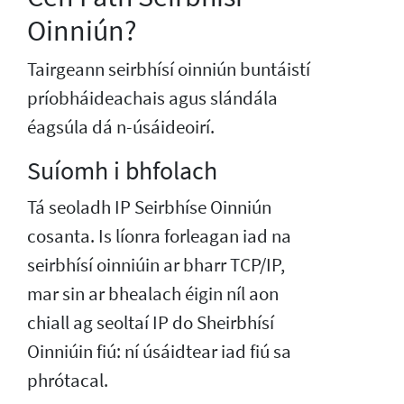
Oinniún?
Tairgeann seirbhísí oinniún buntáistí
príobháideachais agus slándála
éagsúla dá n-úsáideoirí.
Suíomh i bhfolach
Tá seoladh IP Seirbhíse Oinniún
cosanta. Is líonra forleagan iad na
seirbhísí oinniúin ar bharr TCP/IP,
mar sin ar bhealach éigin níl aon
chiall ag seoltaí IP do Sheirbhísí
Oinniúin fiú: ní úsáidtear iad fiú sa
phrótacal.