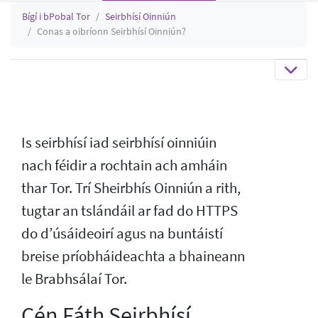
Bígí i bPobal Tor
Seirbhísí Oinniún
Conas a oibríonn Seirbhísí Oinniún?
Is seirbhísí iad seirbhísí oinniúin
nach féidir a rochtain ach amháin
thar Tor. Trí Sheirbhís Oinniún a rith,
tugtar an tslándáil ar fad do HTTPS
do d’úsáideoirí agus na buntáistí
breise príobháideachta a bhaineann
le Brabhsálaí Tor.
Cén Fáth Seirbhísí