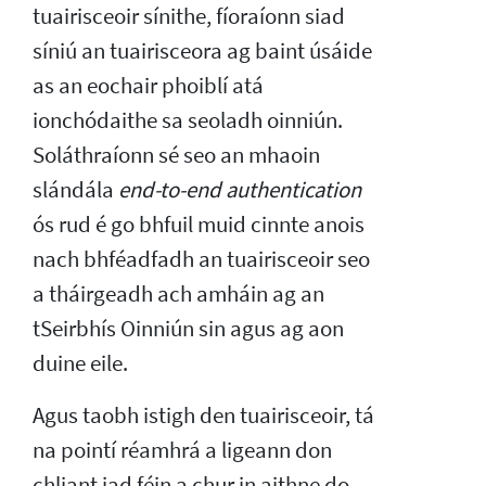
tuairisceoir sínithe, fíoraíonn siad
síniú an tuairisceora ag baint úsáide
as an eochair phoiblí atá
ionchódaithe sa seoladh oinniún.
Soláthraíonn sé seo an mhaoin
slándála
end-to-end authentication
ós rud é go bhfuil muid cinnte anois
nach bhféadfadh an tuairisceoir seo
a tháirgeadh ach amháin ag an
tSeirbhís Oinniún sin agus ag aon
duine eile.
Agus taobh istigh den tuairisceoir, tá
na pointí réamhrá a ligeann don
chliant iad féin a chur in aithne do