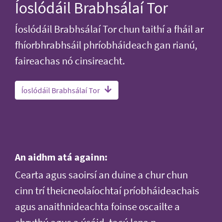
Íoslódáil Brabhsálaí Tor
Íoslódáil Brabhsálaí Tor chun taithí a fháil ar
fhíorbhrabhsáil phríobháideach gan rianú,
faireachas nó cinsireacht.
Íoslódáil Brabhsálaí Tor
An aidhm atá againn:
Cearta agus saoirsí an duine a chur chun
cinn trí theicneolaíochtaí príobháideachais
agus anaithnideachta foinse oscailte a