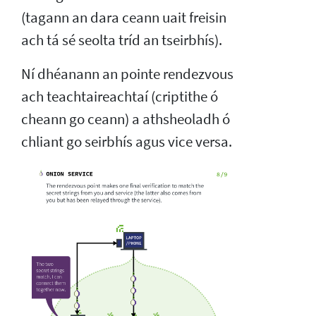
(tagann an dara ceann uait freisin
ach tá sé seolta tríd an tseirbhís).
Ní dhéanann an pointe rendezvous
ach teachtaireachtaí (criptithe ó
cheann go ceann) a athsheoladh ó
chliant go seirbhís agus vice versa.