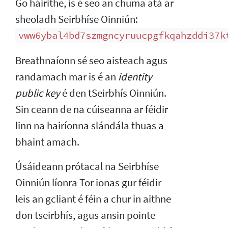
Go háirithe, is é seo an chuma atá ar
sheoladh Seirbhíse Oinniún:
vww6ybal4bd7szmgncyruucpgfkqahzddi37k
Breathnaíonn sé seo aisteach agus
randamach mar is é an
identity
public key
é den tSeirbhís Oinniún.
Sin ceann de na cúiseanna ar féidir
linn na hairíonna slándála thuas a
bhaint amach.
Úsáideann prótacal na Seirbhíse
Oinniún líonra Tor ionas gur féidir
leis an gcliant é féin a chur in aithne
don tseirbhís, agus ansin pointe