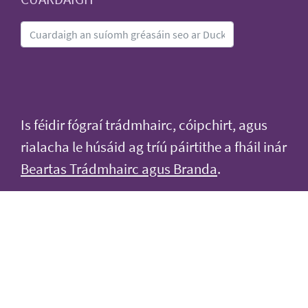
Is féidir fógraí trádmhairc, cóipchirt, agus
rialacha le húsáid ag tríú páirtithe a fháil inár
Beartas Trádmhairc agus Branda
.