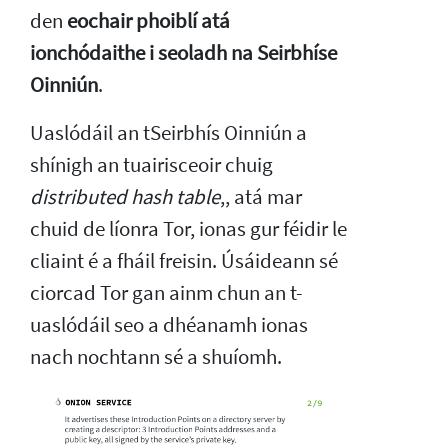
den
eochair phoiblí atá
ionchódaithe i seoladh na Seirbhíse
Oinniún
.
Uaslódáil an tSeirbhís Oinniún a
shínigh an tuairisceoir chuig
distributed hash table
,, atá mar
chuid de líonra Tor, ionas gur féidir le
cliaint é a fháil freisin. Úsáideann sé
ciorcad Tor gan ainm chun an t-
uaslódáil seo a dhéanamh ionas
nach nochtann sé a shuíomh.