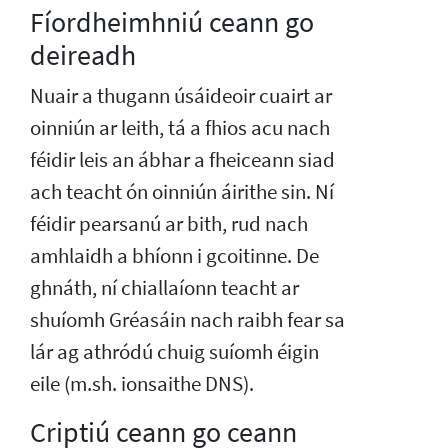
Fíordheimhniú ceann go
deireadh
Nuair a thugann úsáideoir cuairt ar
oinniún ar leith, tá a fhios acu nach
féidir leis an ábhar a fheiceann siad
ach teacht ón oinniún áirithe sin. Ní
féidir pearsanú ar bith, rud nach
amhlaidh a bhíonn i gcoitinne. De
ghnáth, ní chiallaíonn teacht ar
shuíomh Gréasáin nach raibh fear sa
lár ag athródú chuig suíomh éigin
eile (m.sh. ionsaithe DNS).
Criptiú ceann go ceann