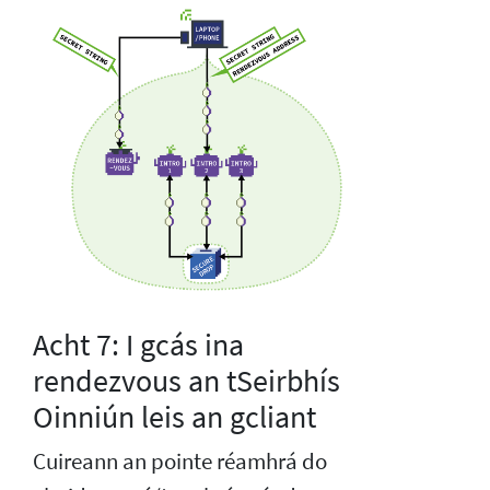
Acht 7: I gcás ina
rendezvous an tSeirbhís
Oinniún leis an gcliant
Cuireann an pointe réamhrá do