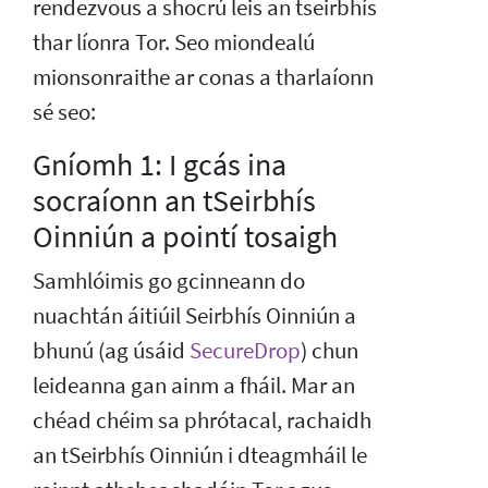
rendezvous a shocrú leis an tseirbhís
thar líonra Tor. Seo miondealú
mionsonraithe ar conas a tharlaíonn
sé seo:
Gníomh 1: I gcás ina
socraíonn an tSeirbhís
Oinniún a pointí tosaigh
Samhlóimis go gcinneann do
nuachtán áitiúil Seirbhís Oinniún a
bhunú (ag úsáid
SecureDrop
) chun
leideanna gan ainm a fháil. Mar an
chéad chéim sa phrótacal, rachaidh
an tSeirbhís Oinniún i dteagmháil le