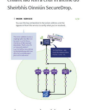
Sheirbhís Oinniún SecureDrop.