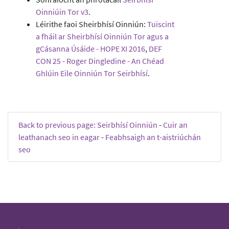
Oinniúin Tor v3
.
Léirithe faoi Sheirbhísí Oinniún:
Tuiscint
a fháil ar Sheirbhísí Oinniún Tor agus a
gCásanna Úsáide - HOPE XI 2016
,
DEF
CON 25 - Roger Dingledine - An Chéad
Ghlúin Eile Oinniún Tor Seirbhísí
.
Back to previous page: Seirbhísí Oinniún
-
Cuir an
leathanach seo in eagar
-
Feabhsaigh an t-aistriúchán
seo