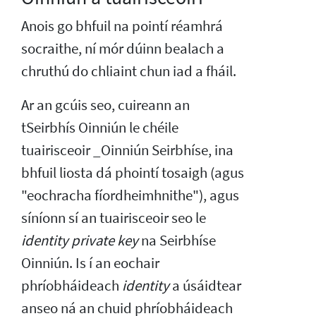
Anois go bhfuil na pointí réamhrá
socraithe, ní mór dúinn bealach a
chruthú do chliaint chun iad a fháil.
Ar an gcúis seo, cuireann an
tSeirbhís Oinniún le chéile
tuairisceoir _Oinniún Seirbhíse, ina
bhfuil liosta dá phointí tosaigh (agus
"eochracha fíordheimhnithe"), agus
síníonn sí an tuairisceoir seo le
identity private key
na Seirbhíse
Oinniún. Is í an eochair
phríobháideach
identity
a úsáidtear
anseo ná an chuid phríobháideach