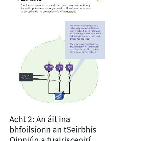
Acht 2: An áit ina
bhfoilsíonn an tSeirbhís
Oinniún a tuairisceoirí