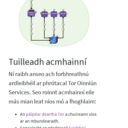
Tuilleadh acmhainní
Ní raibh anseo ach forbhreathnú
ardleibhéil ar phrótacal Tor Oinniún
Services. Seo roinnt acmhainní eile
más mian leat níos mó a fhoghlaim:
An
páipéar deartha Tor
a chuireann síos
ar an mbundearadh.
Sonraíocht an phrótacail
Seirbhísí