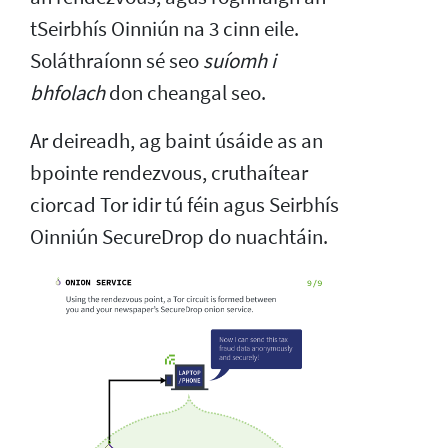
tSeirbhís Oinniún na 3 cinn eile.
Soláthraíonn sé seo
suíomh i
bhfolach
don cheangal seo.
Ar deireadh, ag baint úsáide as an
bpointe rendezvous, cruthaítear
ciorcad Tor idir tú féin agus Seirbhís
Oinniún SecureDrop do nuachtáin.