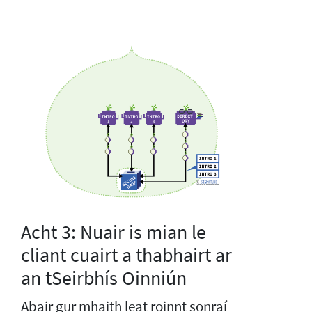
Acht 3: Nuair is mian le
cliant cuairt a thabhairt ar
an tSeirbhís Oinniún
Abair gur mhaith leat roinnt sonraí