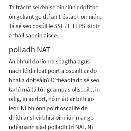
Tá trácht seirbhíse oinniún criptithe
ón gcliant go dtí an t-óstach oinniún.
Tá sé seo cosúil le SSL / HTTPS láidir
a fháil saor in aisce.
polladh NAT
An bhfuil do líonra scagtha agus
nach féidir leat poirt a oscailt ar do
bhalla dóiteáin? D’fhéadfadh sé seo
tarlú má tá tú i gcampas ollscoile, in
oifig, in aerfort, nó in áit ar bith go
leor. Ní bhíonn poirt oscailte de
dhíth ar sheirbhísí oinniún mar go
ndéanann siad polladh trí NAT. Ní