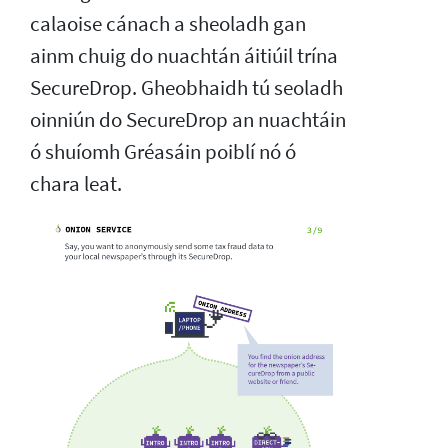
calaoise cánach a sheoladh gan
ainm chuig do nuachtán áitiúil trína
SecureDrop. Gheobhaidh tú seoladh
oinniún do SecureDrop an nuachtáin
ó shuíomh Gréasáin poiblí nó ó
chara leat.