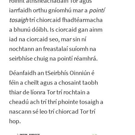
roinnt athsheachadáin Tor agus
iarrfaidh orthu gníomhú mar a
pointí
tosaigh
trí chiorcaid fhadtéarmacha
a bhunú dóibh. Is ciorcaid gan ainm
iad na ciorcaid seo, mar sin ní
nochtann an freastalaí suíomh na
seirbhíse chuig na pointí réamhrá.
Déanfaidh an tSeirbhís Oinniún é
féin a cheilt agus a chosaint taobh
thiar de líonra Tor trí rochtain a
cheadú ach trí thrí phointe tosaigh a
nascann sé leo trí chiorcad Tor trí
hop.