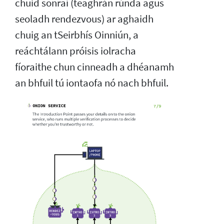
chuid sonraí (teaghrán rúnda agus
seoladh rendezvous) ar aghaidh
chuig an tSeirbhís Oinniún, a
reáchtálann próisis iolracha
fíoraithe chun cinneadh a dhéanamh
an bhfuil tú iontaofa nó nach bhfuil.