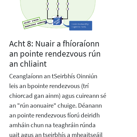
Acht 8: Nuair a fhíoraíonn
an pointe rendezvous rún
an chliaint
Ceanglaíonn an tSeirbhís Oinniún
leis an bpointe rendezvous (trí
chiorcad gan ainm) agus cuireann sé
an "rún aonuaire" chuige. Déanann
an pointe rendezvous fíorú deiridh
amháin chun na teaghráin rúnda
uait agus an tseirbhís a mheaitseáil