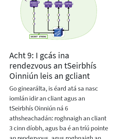
Acht 9: I gcás ina
rendezvous an tSeirbhís
Oinniún leis an gcliant
Go ginearálta, is éard atá sa nasc
iomlán idir an cliant agus an
tSeirbhís Oinniún ná 6
athsheachadán: roghnaigh an cliant
3 cinn díobh, agus ba é an tríú pointe
an rendezvous, agus roghnaigh an