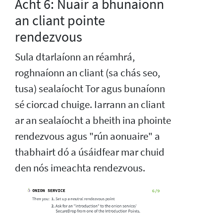
Acht 6: Nuair a bhunaíonn
an cliant pointe
rendezvous
Sula dtarlaíonn an réamhrá,
roghnaíonn an cliant (sa chás seo,
tusa) sealaíocht Tor agus bunaíonn
sé ciorcad chuige. Iarrann an cliant
ar an sealaíocht a bheith ina phointe
rendezvous agus "rún aonuaire" a
thabhairt dó a úsáidfear mar chuid
den nós imeachta rendezvous.