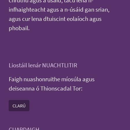
chruthú agus a úsáid, tacú lena n-
infhaighteacht agus a n-úsáid gan srian,
agus cur lena dtuiscint eolaíoch agus
phobail.
Liostáil lenár NUACHTLITIR
Faigh nuashonruithe míosúla agus
deiseanna ó Thionscadal Tor:
CLARÚ
CUARDAIGH