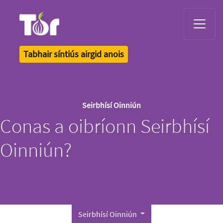
Tor Logo
Tabhair síntiús airgid anois
Seirbhísí Oinniún
Conas a oibríonn Seirbhísí
Oinniún?
Seirbhísí Oinniún