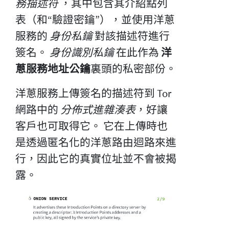
務描述符
，其中包含其介紹點列
表（和“驗證密鑰”），並使用洋蔥
服務的
身份私鑰
對該描述符進行
簽名。
身份識別私鑰
在此作為
洋
蔥服務地址公鑰
裏頭的私密部份。
洋蔥服務上傳簽名的描述符到 Tor
網路中的
分佈式進雜湊表
，好讓
客戶也可取得它。 它在上傳時也
是透過匿名化的洋蔥路由迴路來進
行，因此它的真實位址並不會被揭
露。