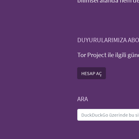
bilimsel alanda hem de 
DUYURULARIMIZA AB
Tor Project ile ilgili gü
HESAP AÇ
ARA