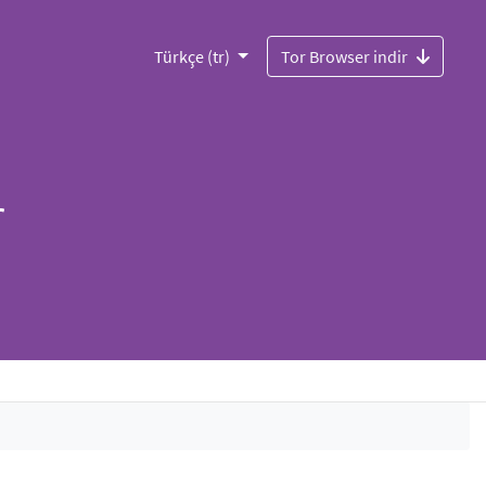
Türkçe (tr)
Tor Browser indir
r