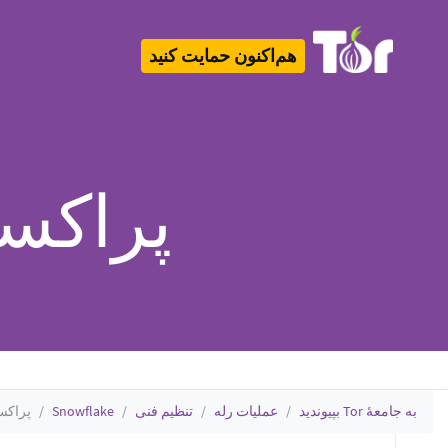
هم‌اکنون حمایت کنید
Tor Logo
پراکسی Snowflake
به جامعهٔ Tor بپیوندید
عملیات رله
تنظیم فنی
Snowflake
پراکسی nowflake