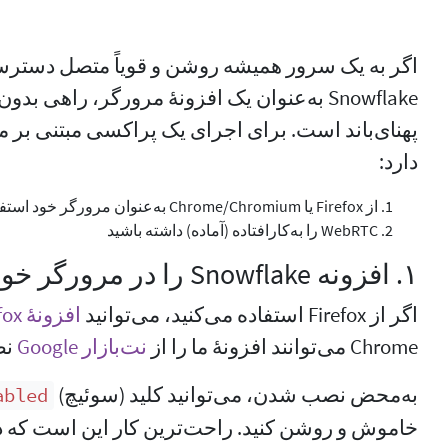
اگر به یک سرور همیشه روشن و قویاً متصل دسترس
Snowflake به‌عنوان یک افزونهٔ مرورگر، راهی
پهنای‌باند است. برای اجرای یک پراکسی مبتنی بر 
دارد:
از Firefox یا Chromium/‏Chrome به‌عنوان مرورگر خود استفاده کنید
WebRTC را به‌کارافتاده (آماده) داشته باشید
۱. افزونه Snowflake را در مرورگر خود نصب کنید
اگر از Firefox استفاده می‌کنید، می‌توانید
افزونهٔ Firefox ما
Chrome می‌توانند افزونهٔ ما را از
نت‌بازار Google
نص
به‌محض نصب شدن، می‌توانید کلید (سوئیچ)
abled
خاموش و روشن کنید. راحت‌ترین کار این است که در