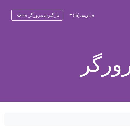
ﻑﺍﺮﺴﯾ (fa)
بارگیری مرورگر Tor