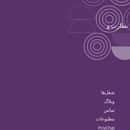
 نظارت و
شغل‌ها
وبلاگ
تماس
مطبوعات
PrivChat