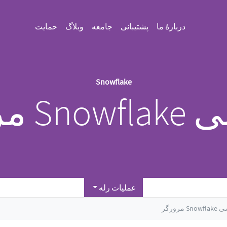
دربارهٔ ما
پشتیبانی
جامعه
وبلاگ
حمایت
Snowflake
 مرورگر
عملیات رله
S مرورگر