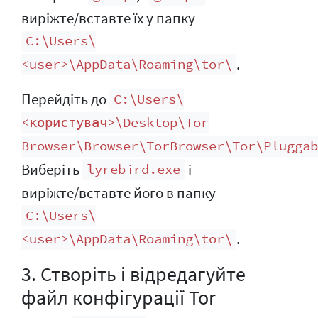
виріжте/вставте їх у папку
C:\Users\
.
<user>\AppData\Roaming\tor\
Перейдіть до
C:\Users\
<користувач>\Desktop\Tor
Browser\Browser\TorBrowser\Tor\Pluggab
Виберіть
і
lyrebird.exe
виріжте/вставте його в папку
C:\Users\
.
<user>\AppData\Roaming\tor\
3. Створіть і відредагуйте
файл конфігурації Tor