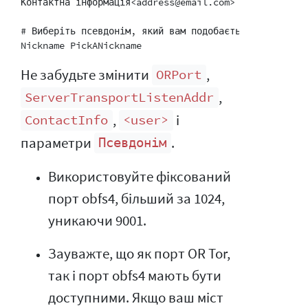
Контактна інформація<address@email.com>

# Виберіть псевдонім, який вам подобається для вашог
Не забудьте змінити
,
ORPort
,
ServerTransportListenAddr
,
і
ContactInfo
<user>
параметри
.
Псевдонім
Використовуйте фіксований
порт obfs4, більший за 1024,
уникаючи 9001.
Зауважте, що як порт OR Tor,
так і порт obfs4 мають бути
доступними. Якщо ваш міст