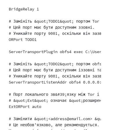
BridgeRelay 1

# Замініть &quot;TODO1&quot; портом Tor на ваш вибір.
# Цей порт має бути доступним ззовні.

# Уникайте порту 9001, оскільки він зазвичай асоціює
ORPort TODO1

ServerTransportPlugin obfs4 exec C:\Users\<user>\App
# Замініть &quot;TODO2&quot; портом obfs4 на ваш вибі
# Цей порт має бути доступним іззовні та відрізнятис
# Уникайте порту 9001, оскільки він зазвичай асоціює
ServerTransportListenAddr obfs4 0.0.0.0:TODO2

# Порт локального зв&#39;язку між Tor і obfs4. Завжд
# &quot;Ext&quot; означає &quot;розширений&quot;, а 
ExtORPort auto

# Замінити &quot;<address@email.com> &quot; з вашою 
# Це необов’язково, але рекомендується.
