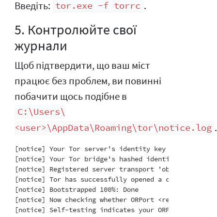
Введіть:
.
tor.exe -f torrc
5. Контролюйте свої
журнали
Щоб підтвердити, що ваш міст
працює без проблем, ви повинні
побачити щось подібне в
C:\Users\
<user>\AppData\Roaming\tor\notice.log
[notice] Your Tor server's identity key fingerprint 
[notice] Your Tor bridge's hashed identity key finge
[notice] Registered server transport 'obfs4' at '[::]
[notice] Tor has successfully opened a circuit. Look
[notice] Bootstrapped 100%: Done

[notice] Now checking whether ORPort <redacted>:3818