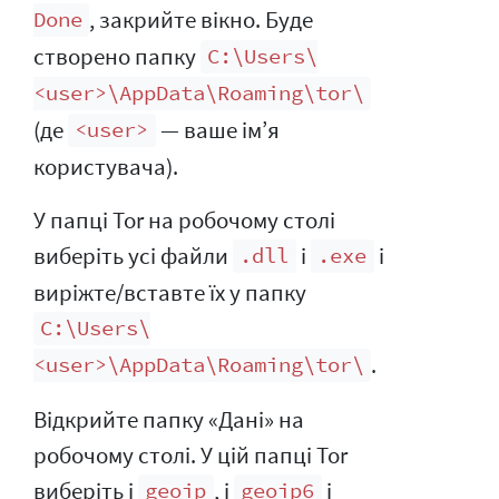
, закрийте вікно. Буде
Done
створено папку
C:\Users\
<user>\AppData\Roaming\tor\
(де
— ваше ім’я
<user>
користувача).
У папці Tor на робочому столі
виберіть усі файли
і
і
.dll
.exe
виріжте/вставте їх у папку
C:\Users\
.
<user>\AppData\Roaming\tor\
Відкрийте папку «Дані» на
робочому столі. У цій папці Tor
виберіть і
, і
і
geoip
geoip6