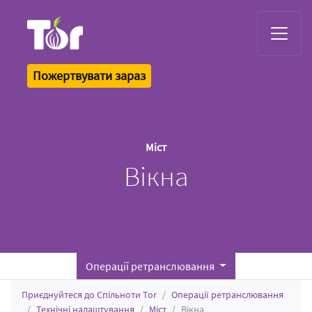
Tor Logo
Пожертвувати зараз
Міст
Вікна
Операції ретранслювання
Приєднуйтеся до Спільноти Tor
Операції ретранслювання
Технічні налаштування
Міст
Вікна