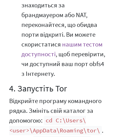
знаходиться за
брандмауером або NAT,
переконайтеся, що обидва
порти відкриті. Ви можете
скористатися
нашим тестом
доступності
, щоб перевірити,
чи доступний ваш порт obfs4
з Інтернету.
4. Запустіть Tor
Відкрийте програму командного
рядка. Змініть свій каталог за
допомогою:
cd C:\Users\
.
<user>\AppData\Roaming\tor\