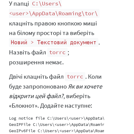
У папці
C:\Users\
<user>\AppData\Roaming\tor\
клацніть правою кнопкою миші
на білому просторі та виберіть
.
Новий > Текстовий документ
Назвіть файл
;
torrc
розширення немає.
Двічі клацніть файл
. Коли
torrc
буде запропоновано
Як ви хочете
відкрити цей файл?
, виберіть
«Блокнот». Додайте наступне:
Log notice file C:\Users\<user>\AppData\Roaming\tor\n
GeoIPFile C:\Users\<user>\AppData\Roaming\tor\geoip

GeoIPv6File C:\Users\<user>\AppData\Roaming\tor\geoip