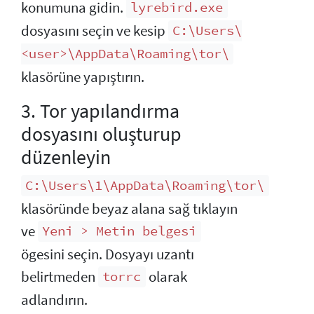
konumuna gidin.
lyrebird.exe
dosyasını seçin ve kesip
C:\Users\
<user>\AppData\Roaming\tor\
klasörüne yapıştırın.
3. Tor yapılandırma
dosyasını oluşturup
düzenleyin
C:\Users\1\AppData\Roaming\tor\
klasöründe beyaz alana sağ tıklayın
ve
Yeni > Metin belgesi
ögesini seçin. Dosyayı uzantı
belirtmeden
olarak
torrc
adlandırın.