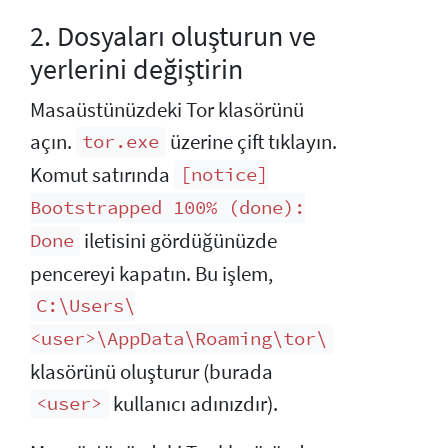
2. Dosyaları oluşturun ve
yerlerini değiştirin
Masaüstünüzdeki Tor klasörünü
açın.
üzerine çift tıklayın.
tor.exe
Komut satırında
[notice]
Bootstrapped 100% (done):
iletisini gördüğünüzde
Done
pencereyi kapatın. Bu işlem,
C:\Users\
<user>\AppData\Roaming\tor\
klasörünü oluşturur (burada
kullanıcı adınızdır).
<user>