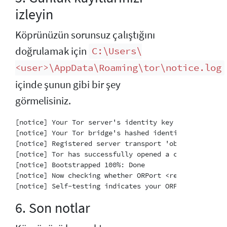
izleyin
Köprünüzün sorunsuz çalıştığını
doğrulamak için
C:\Users\
<user>\AppData\Roaming\tor\notice.log
içinde şunun gibi bir şey
görmelisiniz.
[notice] Your Tor server's identity key fingerprint 
[notice] Your Tor bridge's hashed identity key finge
[notice] Registered server transport 'obfs4' at '[::]
[notice] Tor has successfully opened a circuit. Look
[notice] Bootstrapped 100%: Done

[notice] Now checking whether ORPort <redacted>:3818
6. Son notlar