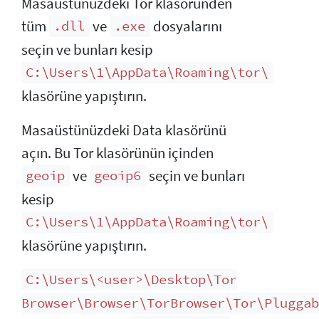
Masaüstünüzdeki Tor klasöründen
tüm
ve
dosyalarını
.dll
.exe
seçin ve bunları kesip
C:\Users\1\AppData\Roaming\tor\
klasörüne yapıştırın.
Masaüstünüzdeki Data klasörünü
açın. Bu Tor klasörünün içinden
ve
seçin ve bunları
geoip
geoip6
kesip
C:\Users\1\AppData\Roaming\tor\
klasörüne yapıştırın.
C:\Users\<user>\Desktop\Tor
Browser\Browser\TorBrowser\Tor\Pluggab