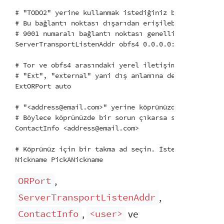
# "TODO2" yerine kullanmak istediğiniz bir obfs4 bağ
# Bu bağlantı noktası dışarıdan erişilebilir olmalı 
# 9001 numaralı bağlantı noktası genellikle Tor ile 
ServerTransportListenAddr obfs4 0.0.0.0:TODO2

# Tor ve obfs4 arasındaki yerel iletişim bağlantı no
# "Ext", "external" yani dış anlamına değil, "extend
ExtORPort auto

# "<address@email.com>" yerine köprünüzde bir sorun 
# Böylece köprünüzde bir sorun çıkarsa size ulaşabil
ContactInfo <address@email.com>

# Köprünüz için bir takma ad seçin. İsteğe bağlıdır.

,
ORPort
,
ServerTransportListenAddr
,
ve
ContactInfo
<user>