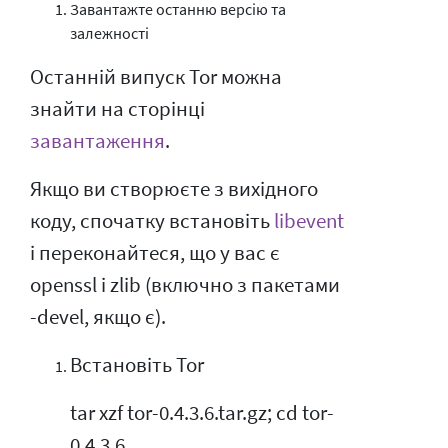
Завантажте останню версію та
залежності
Останній випуск Tor можна
знайти на сторінці
завантаження
.
Якщо ви створюєте з вихідного
коду, спочатку встановіть
libevent
і переконайтеся, що у вас є
openssl і zlib (включно з пакетами
-devel, якщо є).
Встановіть Tor
tar xzf tor-0.4.3.6.tar.gz; cd tor-
0.4.3.6