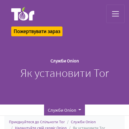
Tor Logo
Пожертвувати зараз
Служби Onion
Як установити Tor
Служби Onion
Приєднуйтеся до Спільноти Tor
Служби Onion
Налаштуйте свій сервіс Onion
Як установити Tor