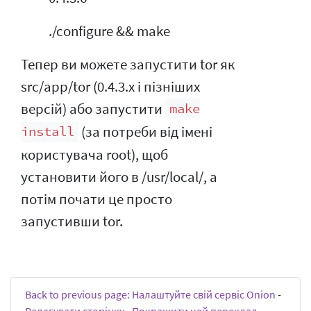
./configure && make
Тепер ви можете запустити tor як
src/app/tor (0.4.3.x і пізніших
версій) або запустити
make
(за потреби від імені
install
користувача root), щоб
установити його в /usr/local/, а
потім почати це просто
запустивши tor.
Back to previous page: Налаштуйте свій сервіс Onion
-
Редагувати сторінку
-
Покращити цей переклад