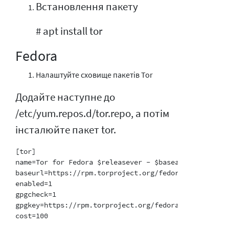
Встановлення пакету
# apt install tor
Fedora
Налаштуйте сховище пакетів Tor
Додайте наступне до
/etc/yum.repos.d/tor.repo, а потім
інсталюйте пакет tor.
[tor]

name=Tor for Fedora $releasever - $basearch

baseurl=https://rpm.torproject.org/fedora/$releasever
enabled=1

gpgcheck=1

gpgkey=https://rpm.torproject.org/fedora/public_gpg.k