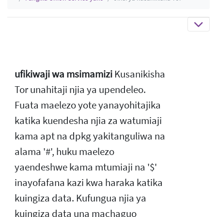
ufikiwaji wa msimamizi
Kusanikisha
Tor unahitaji njia ya upendeleo.
Fuata maelezo yote yanayohitajika
katika kuendesha njia za watumiaji
kama apt na dpkg yakitanguliwa na
alama '#', huku maelezo
yaendeshwe kama mtumiaji na '$'
inayofafana kazi kwa haraka katika
kuingiza data. Kufungua njia ya
kuingiza data una machaguo