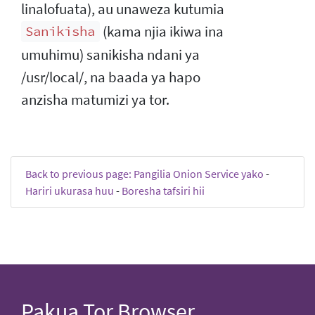
linalofuata), au unaweza kutumia
(kama njia ikiwa ina
Sanikisha
umuhimu) sanikisha ndani ya
/usr/local/, na baada ya hapo
anzisha matumizi ya tor.
Back to previous page: Pangilia Onion Service yako
-
Hariri ukurasa huu
-
Boresha tafsiri hii
Pakua Tor Browser