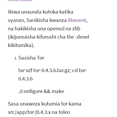
Ikiwa unaunda kutoka katika
vyanzo, Sanikisha kwanza
libevent
,
na hakikisha una openssl na zlib
(ikijumuisha kifurushi cha the -devel
kikitumika).
Sasisha Tor
tar xzf tor-0.4.3.6.tar.gz; cd tor-
0.4.3.6
./configure && make
Sasa unaweza kutumia tor kama
src/app/tor (0.4.3.x na toleo