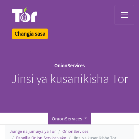
Tor Logo
Changia sasa
OnionServices
Jinsi ya kusanikisha Tor
OnionServices
Jiunge na jumuiya ya Tor
OnionServices
Pangilia Onion Service yako
Jinsi ya kusanikisha Tor