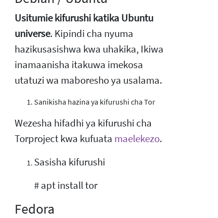
Usitumie kifurushi katika Ubuntu
universe
. Kipindi cha nyuma
hazikusasishwa kwa uhakika, Ikiwa
inamaanisha itakuwa imekosa
utatuzi wa maboresho ya usalama.
Sanikisha hazina ya kifurushi cha Tor
Wezesha hifadhi ya kifurushi cha
Torproject kwa kufuata
maelekezo
.
Sasisha kifurushi
# apt install tor
Fedora