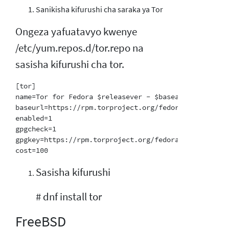
Sanikisha kifurushi cha saraka ya Tor
Ongeza yafuatavyo kwenye
/etc/yum.repos.d/tor.repo na
sasisha kifurushi cha tor.
[tor]

name=Tor for Fedora $releasever - $basearch

baseurl=https://rpm.torproject.org/fedora/$releasever
enabled=1

gpgcheck=1

gpgkey=https://rpm.torproject.org/fedora/public_gpg.k
Sasisha kifurushi
# dnf install tor
FreeBSD