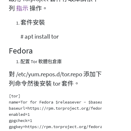
列
指示
操作。
套件安裝
# apt install tor
Fedora
配置 Tor 軟體包倉庫
對 /etc/yum.repos.d/tor.repo 添加下
列命令然後安裝 tor 套件。
[tor]

name=Tor for Fedora $releasever - $basearch

baseurl=https://rpm.torproject.org/fedora/$releasever
enabled=1

gpgcheck=1

gpgkey=https://rpm.torproject.org/fedora/public_gpg.k