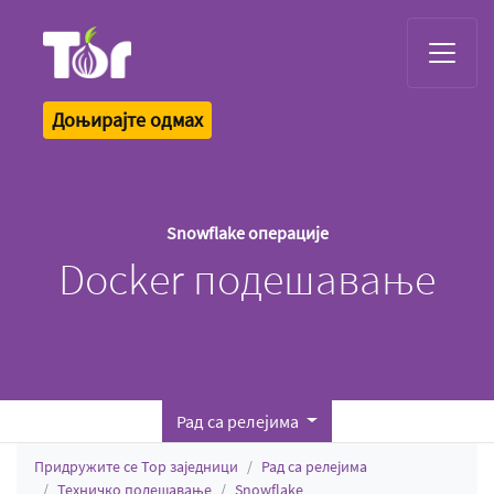
Tor Logo
Доњирајте одмах
Snowflake операције
Docker подешавање
Рад са релејима
Придружите се Тор заједници
Рад са релејима
Техничко подешавање
Snowflake