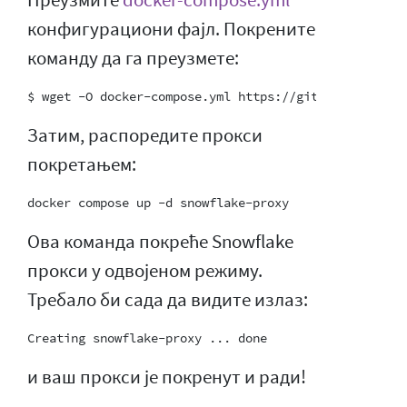
конфигурациони фајл. Покрените
команду да га преузмете:
Затим, распоредите прокси
покретањем:
Ова команда покреће Snowflake
прокси у одвојеном режиму.
Требало би сада да видите излаз:
и ваш прокси је покренут и ради!