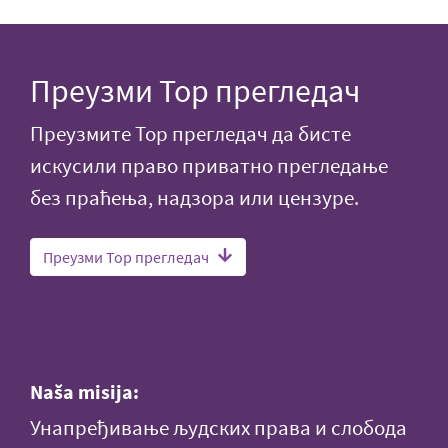
Преузми Тор прегледач
Преузмите Тор прегледач да бисте
искусили право приватно прегледање
без праћења, надзора или цензуре.
Преузми Тор прегледач
Naša misija:
Унапређивање људских права и слобода