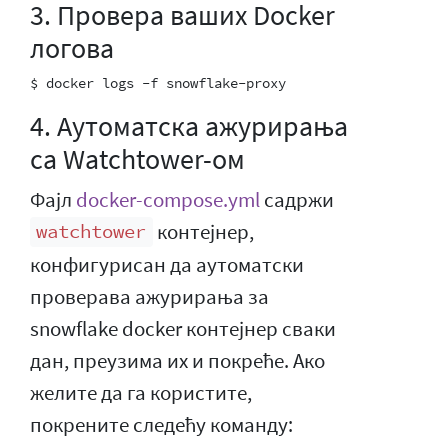
3. Провера ваших Docker
логова
4. Аутоматска ажурирања
са Watchtower-ом
Фајл
docker-compose.yml
садржи
контејнер,
watchtower
конфигурисан да аутоматски
проверава ажурирања за
snowflake docker контејнер сваки
дан, преузима их и покреће. Ако
желите да га користите,
покрените следећу команду: