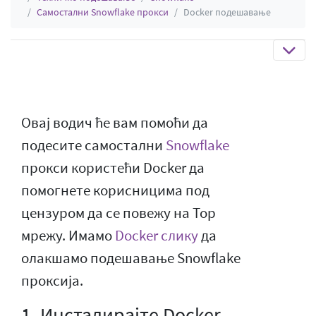
Самостални Snowflake прокси
Docker подешавање
Овај водич ће вам помоћи да
подесите самостални
Snowflake
прокси користећи Docker да
помогнете корисницима под
цензуром да се повежу на Тор
мрежу. Имамо
Docker слику
да
олакшамо подешавање Snowflake
проксија.
1. Инсталирајте Docker