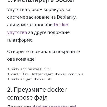
Упутства у овом кораку су за
системе засноване на Debian-у,
али можете пронаћи
Docker
упутства
за друге подржане
платформе.
Отворите терминал и покрените
ове команде:
$ sudo apt install curl

$ curl -fsSL https://get.docker.com -o get-docker.sh

2. Преузмите docker
compose фајл
Преузмите
docker-compose.yml