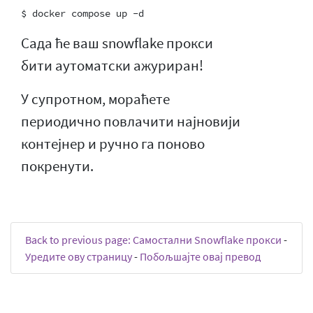
Сада ће ваш snowflake прокси
бити аутоматски ажуриран!
У супротном, мораћете
периодично повлачити најновији
контејнер и ручно га поново
покренути.
Back to previous page: Самостални Snowflake прокси
-
Уредите ову страницу
-
Побољшајте овај превод