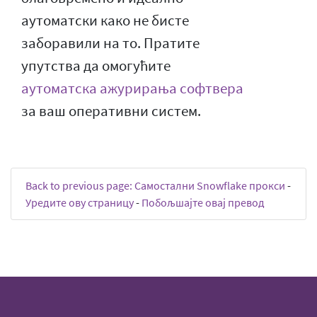
аутоматски како не бисте
заборавили на то. Пратите
упутства да омогућите
аутоматска ажурирања софтвера
за ваш оперативни систем.
Back to previous page: Самостални Snowflake прокси
-
Уредите ову страницу
-
Побољшајте овај превод