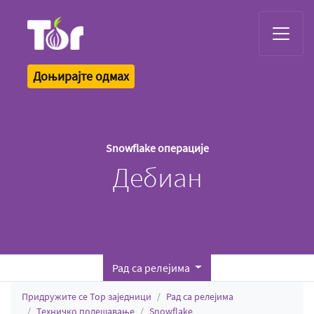
Tor Logo
Доњирајте одмах
Snowflake операције
Дебиан
Рад са релејима
Придружите се Тор заједници
Рад са релејима
Техничко подешавање
Snowflake