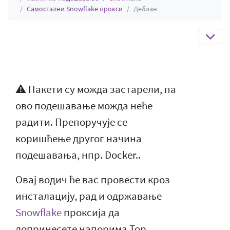
Самостални Snowflake прокси
Дебиан
⚠️ Пакети су можда застарели, па
ово подешавање можда неће
радити. Препоручује се
коришћење другог начина
подешавања, нпр. Docker..
Овај водич ће вас провести кроз
инсталацију, рад и одржавање
Snowflake
проксија да
допринесете напорима Тор