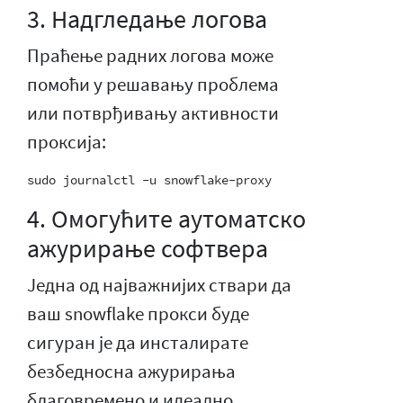
3. Надгледање логова
Праћење радних логова може
помоћи у решавању проблема
или потврђивању активности
проксија:
4. Омогућите аутоматско
ажурирање софтвера
Једна од најважнијих ствари да
ваш snowflake прокси буде
сигуран је да инсталирате
безбедносна ажурирања
благовремено и идеално