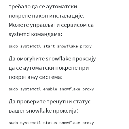
требало да се аутоматски
покрене након инсталације.
Можете управљати сервисом са
systemd командама:
Да омогућите snowflake проксију
да се аутоматски покрене при
покретању система:
Да проверите тренутни статус
вашег snowflake проксија: