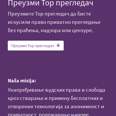
Преузми Тор прегледач
Преузмите Тор прегледач да бисте
искусили право приватно прегледање
без праћења, надзора или цензуре.
Преузми Тор прегледач
Naša misija:
Унапређивање људских права и слобода
кроз стварање и примену бесплатних и
отворених технологија за анонимност и
приватност, подржавање њихове