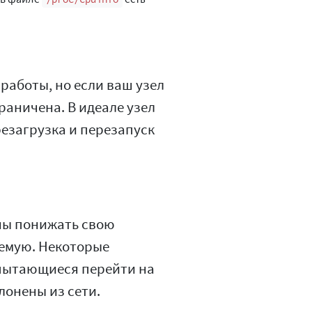
работы, но если ваш узел
граничена. В идеале узел
резагрузка и перезапуск
ны понижать свою
емую. Некоторые
пытающиеся перейти на
лонены из сети.