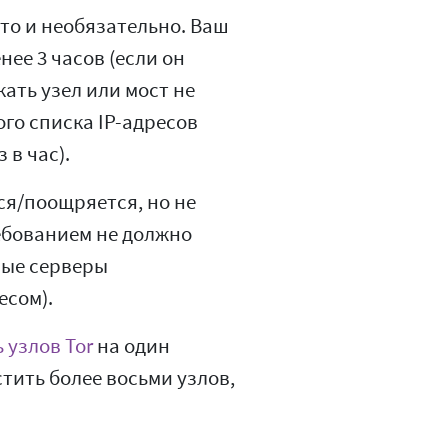
это и необязательно. Ваш
ее 3 часов (если он
ать узел или мост не
го списка IP-адресов
 в час).
я/поощряется, но не
ебованием не должно
ные серверы
есом).
 узлов Tor
на один
тить более восьми узлов,