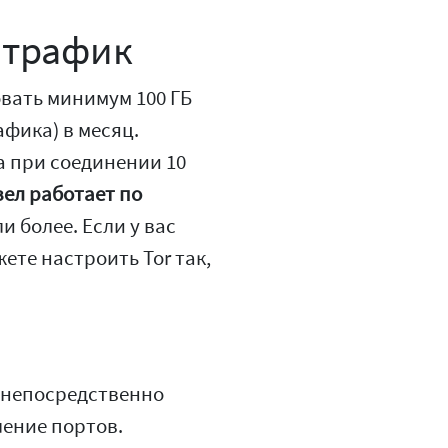
 трафик
овать минимум 100 ГБ
афика) в месяц.
а при соединении 10
зел работает по
и более. Если у вас
те настроить Tor так,
и непосредственно
ление портов.