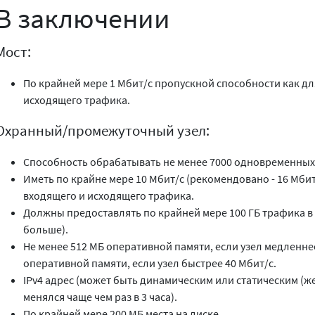
В заключении
Мост:
По крайней мере 1 Мбит/с пропускной способности как для
исходящего трафика.
Охранный/промежуточный узел:
Способность обрабатывать не менее 7000 одновременны
Иметь по крайне мере 10 Мбит/с (рекомендовано - 16 Мби
входящего и исходящего трафика.
Должны предоставлять по крайней мере 100 ГБ трафика в 
больше).
Не менее 512 МБ оперативной памяти, если узел медленнее
оперативной памяти, если узел быстрее 40 Мбит/с.
IPv4 адрес (может быть динамическим или статическим (ж
менялся чаще чем раз в 3 часа).
По крайней мере 200 МБ места на диске.