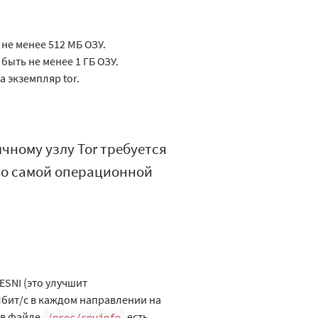
не менее 512 МБ ОЗУ.
быть не менее 1 ГБ ОЗУ.
а экземпляр tor.
ычному узлу Tor требуется
имо самой операционной
SNI (это улучшит
Мбит/с в каждом направлении на
 в файле
есть
/proc/cpuinfo