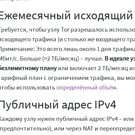
Ежемесячный исходящий
Требуется, чтобы узлу Tor разрешалось использ
исходящего трафика (и столько же входящего тр
Примечание: Это всего лишь около 1 дня трафик
Мбит/с. Больше (>2 ТБ/месяц) – лучше.
В идеале у
безлимитному плану
или включает 2 ТБ/месяц ил
тарифный план с ограничением трафика, вы може
чтобы использовать
определённый объём
.
Публичный адрес IPv4
Каждому узлу нужен публичный адрес IPv4 – ил
(предпочтительно), или через NAT и переопреде