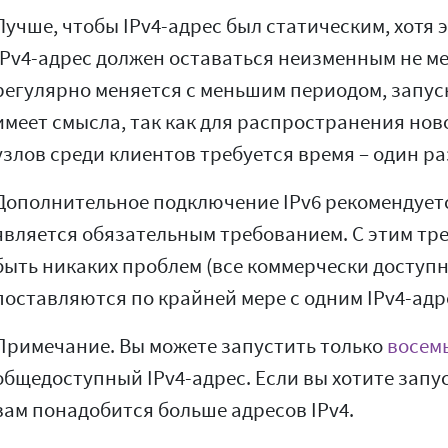
Лучше, чтобы IPv4-адрес был статическим, хотя 
IPv4-адрес должен оставаться неизменным не мен
регулярно меняется с меньшим периодом, запуск
имеет смысла, так как для распространения ново
узлов среди клиентов требуется время – один раз
Дополнительное подключение IPv6 рекомендуетс
является обязательным требованием. С этим тр
быть никаких проблем (все коммерчески доступ
поставляются по крайней мере с одним IPv4-адр
Примечание. Вы можете запустить только
восемь
общедоступный IPv4-адрес. Если вы хотите запус
вам понадобится больше адресов IPv4.