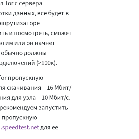
л Tor с сервера
тки данных, все будет в
аршрутизаторе
ть и посмотреть, сможет
этим или он начнет
с) обычно должны
дключений (>100к).
Tor пропускную
ля скачивания – 16 Мбит/
ия для узла – 10 Мбит/с.
с, рекомендуем запустить
ою пропускную
a.speedtest.net
для ее