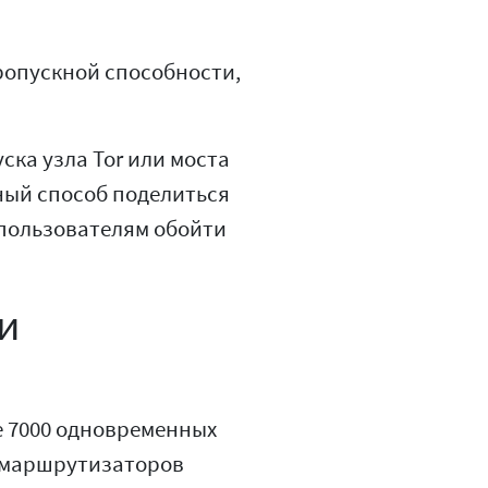
пропускной способности,
ска узла Tor или моста
чный способ поделиться
 пользователям обойти
и
е 7000 одновременных
е маршрутизаторов