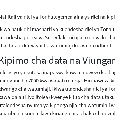
Mahitaji ya rilei ya Tor hutegemea aina ya rilei na 
Ikiwa haukidhi masharti ya kuendesha rilei ya Tor au
kuendesha proksi ya Snowflake ni njia nzuri ya kuc
cha data ili kuwasaidia watumiaji kukwepa udhibiti.
Kipimo cha data na Viunga
Rilei isiyo ya kutoka inapaswa kuwa na uwezo kushu
miunganisho 7000 kwa wakati mmoja. Hii inaweza ku
kiwango cha watumiaji. Ikiwa utaendesha rilei ya To
kawaida au iliyojitolea) kwenye kituo cha data utak
utaiendesha nyuma ya kipanga njia cha watumiaji w
kujaribu na kuona ikiwa kipanga njia chako cha ny