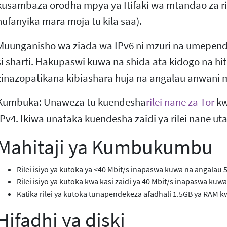
kusambaza orodha mpya ya Itifaki wa mtandao za ri
hufanyika mara moja tu kila saa).
Muunganisho wa ziada wa IPv6 ni mzuri na umepen
si sharti. Hakupaswi kuwa na shida ata kidogo na hitaj
zinazopatikana kibiashara huja na angalau anwani m
Kumbuka: Unaweza tu kuendesha
rilei nane za Tor
kw
IPv4. Ikiwa unataka kuendesha zaidi ya rilei nane uta
Mahitaji ya Kumbukumbu
Rilei isiyo ya kutoka ya <40 Mbit/s inapaswa kuwa na angalau
Rilei isiyo ya kutoka kwa kasi zaidi ya 40 Mbit/s inapaswa ku
Katika rilei ya kutoka tunapendekeza afadhali 1.5GB ya RAM kwa
Hifadhi ya diski