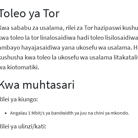
Toleo ya Tor
Kwa sababu za usalama, rilei za Tor hazipaswi kushus
kwa toleo la tor linalosaidiwa hadi toleo lisilosaidiw
ambayo hayajasaidiwa yana ukosefu wa usalama. Hu
kushusha kwa toleo la ukosefu wa usalama litakata
wa kiotomatiki.
Kwa muhtasari
Rilei ya kiungo:
Angalau 1 Mbit/s ya bandwidth ya juu na chini ya mkondo.
Rilei ya ulinzi/kati: