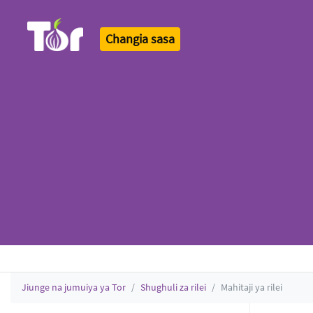
Changia sasa
Tor Logo
Jiunge na jumuiya ya Tor
Shughuli za rilei
Mahitaji ya rilei