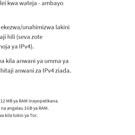
lei kwa wateja - ambayo
dekezwa/unahimizwa lakini
i hili (seva zote
oja ya IPv4).
a kila anwani ya umma ya
hitaji anwani za IPv4 ziada.
 512 MB ya RAM inayopatikana.
wa na angalau 1GB ya RAM.
 kila tukio ya Tor.