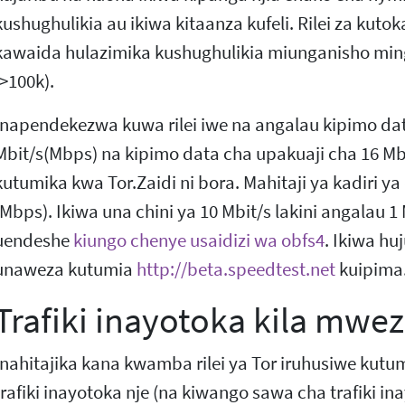
kushughulikia au ikiwa kitaanza kufeli. Rilei za kuto
kawaida hulazimika kushughulikia miunganisho ming
(>100k).
Inapendekezwa kuwa rilei iwe na angalau kipimo dat
Mbit/s(Mbps) na kipimo data cha upakuaji cha 16 Mb
kutumika kwa Tor.Zaidi ni bora. Mahitaji ya kadiri ya c
(Mbps). Ikiwa una chini ya 10 Mbit/s lakini angalau 
uendeshe
kiungo chenye usaidizi wa obfs4
. Ikiwa hu
unaweza kutumia
http://beta.speedtest.net
kuipima
Trafiki inayotoka kila mwez
Inahitajika kana kwamba rilei ya Tor iruhusiwe kutu
trafiki inayotoka nje (na kiwango sawa cha trafiki i