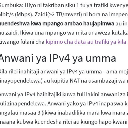
Kumbuka: Hiyo ni takriban siku 1 tu ya trafiki kwen
Mbit/s (Mbps). Zaidi(>2 TB/mwezi) ni bora na imep
huendeshwa kwa mpango ambao haujapimwa
au i
au zaidi. Ikiwa una mpango wa mita unaweza kutaka 
kiwango fulani cha
kipimo cha data au trafiki ya kil
Anwani ya IPv4 ya umma
Kila rilei inahitaji anwani ya IPv4 ya umma - ama 
(inayopendelewa) au kupitia NAT na usambazaji wa
Anwani ya IPv4 haihitajiki kuwa tuli lakini anwani za 
tuli zinapendelewa. Anwani yako ya IPv4 inapaswa ku
angalau masaa 3 (ikiwa inabadilika mara kwa mara za
maana kubwa kuendesha rilei au kiungo hapo kwan