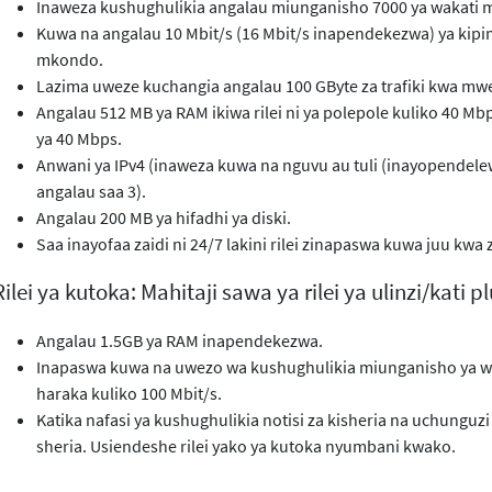
Inaweza kushughulikia angalau miunganisho 7000 ya wakati 
Kuwa na angalau 10 Mbit/s (16 Mbit/s inapendekezwa) ya kipim
mkondo.
Lazima uweze kuchangia angalau 100 GByte za trafiki kwa mwez
Angalau 512 MB ya RAM ikiwa rilei ni ya polepole kuliko 40 Mbp
ya 40 Mbps.
Anwani ya IPv4 (inaweza kuwa na nguvu au tuli (inayopendele
angalau saa 3).
Angalau 200 MB ya hifadhi ya diski.
Saa inayofaa zaidi ni 24/7 lakini rilei zinapaswa kuwa juu kwa z
Rilei ya kutoka: Mahitaji sawa ya rilei ya ulinzi/kati p
Angalau 1.5GB ya RAM inapendekezwa.
Inapaswa kuwa na uwezo wa kushughulikia miunganisho ya wa
haraka kuliko 100 Mbit/s.
Katika nafasi ya kushughulikia notisi za kisheria na uchungu
sheria. Usiendeshe rilei yako ya kutoka nyumbani kwako.