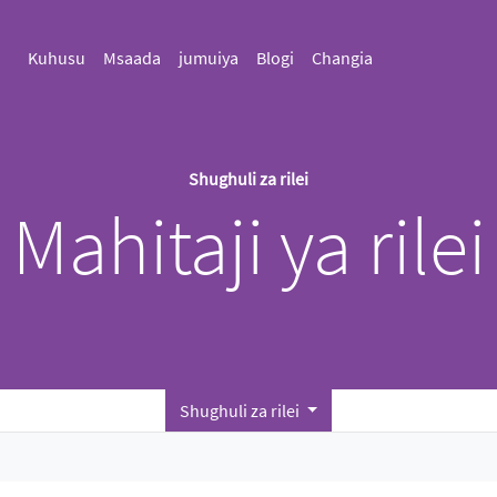
Kuhusu
Msaada
jumuiya
Blogi
Changia
Shughuli za rilei
Mahitaji ya rilei
Shughuli za rilei