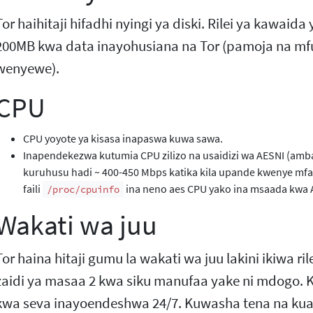
Tor haihitaji hifadhi nyingi ya diski. Rilei ya kawaida 
200MB kwa data inayohusiana na Tor (pamoja na m
wenyewe).
CPU
CPU yoyote ya kisasa inapaswa kuwa sawa.
Inapendekezwa kutumia CPU zilizo na usaidizi wa AESNI (amb
kuruhusu hadi ~ 400-450 Mbps katika kila upande kwenye mfa
faili
ina neno aes CPU yako ina msaada kwa 
/proc/cpuinfo
Wakati wa juu
Tor haina hitaji gumu la wakati wa juu lakini ikiwa ri
zaidi ya masaa 2 kwa siku manufaa yake ni mdogo. K
kwa seva inayoendeshwa 24/7. Kuwasha tena na kuanzi