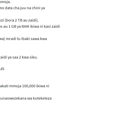
mmoja.
o data cha juu na chini ya
i (bora 2 TB au zaidi).
s au 1 GB ya RAM ikiwa ni kasi zaidi
wa) mradi tu ibaki sawa kwa
aidi ya saa 2 kwa siku.
lus
kati mmoja 100,000 ikiwa ni
zi unaowezekana wa kutekeleza