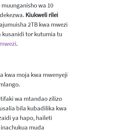
ye muunganisho wa 10
endekezwa.
Kiukweli rilei
najumuisha 2TB kwa mwezi
kusanidi tor kutumia tu
a mwezi
.
moja kwa moja kwa mwenyeji
 mlango.
itifaki wa mtandao zilizo
salia bila kubadilika kwa
idi ya hapo, haileti
i inachukua muda