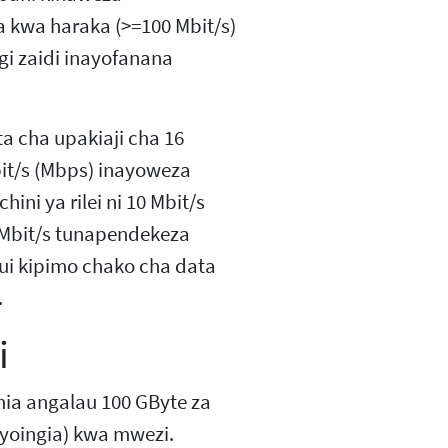
ka kwa haraka (>=100 Mbit/s)
i zaidi inayofanana
a cha upakiaji cha 16
it/s (Mbps) inayoweza
hini ya rilei ni 10 Mbit/s
1 Mbit/s tunapendekeza
jui kipimo chako cha data
.
i
mia angalau 100 GByte za
nayoingia) kwa mwezi.