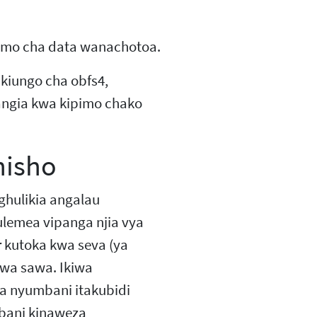
kipimo cha data wanachotoa.
 kiungo cha obfs4,
hangia kwa kipimo chako
nisho
ghulikia angalau
lemea vipanga njia vya
r kutoka kwa seva (ya
uwa sawa. Ikiwa
a nyumbani itakubidi
mbani kinaweza