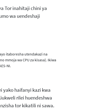
ya Tor inahitaji chini ya
fumo wa uendeshaji
ayo itaboresha utendakazi na
no mmoja wa CPU za kisasa). Ikiwa
AES-NI.
lei yako haifanyi kazi kwa
iukweli rilei huendeshwa
sha tor kikatili ni sawa.