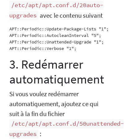
/etc/apt/apt.conf.d/20auto-
avec le contenu suivant
upgrades
APT::Periodic::Update-Package-Lists "1";

APT::Periodic::AutocleanInterval "5";

APT::Periodic::Unattended-Upgrade "1";

3. Redémarrer
automatiquement
Si vous voulez redémarrer
automatiquement, ajoutez ce qui
suit à la fin du fichier
/etc/apt/apt.conf.d/50unattended-
:
upgrades