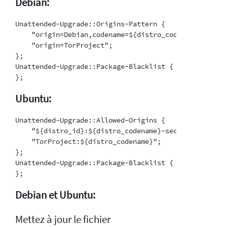
Debian:
Unattended-Upgrade::Origins-Pattern {

    "origin=Debian,codename=${distro_codename},label
    "origin=TorProject";

};

Unattended-Upgrade::Package-Blacklist {

Ubuntu:
Unattended-Upgrade::Allowed-Origins {

    "${distro_id}:${distro_codename}-security";

    "TorProject:${distro_codename}";

};

Unattended-Upgrade::Package-Blacklist {

Debian et Ubuntu:
Mettez à jour le fichier