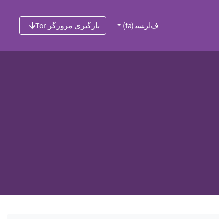
ﻑﺍﺮﺴﯾ (fa)
بارگیری مرورگر Tor