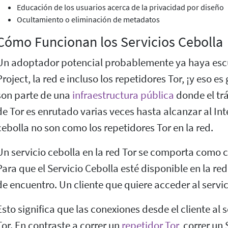
Educación de los usuarios acerca de la privacidad por diseño
Ocultamiento o eliminación de metadatos
Cómo Funcionan los Servicios Cebolla
Un adoptador potencial probablemente ya haya esc
Project, la red e incluso los repetidores Tor, ¡y eso es
son parte de una
infraestructura pública
donde el trá
de Tor es enrutado varias veces hasta alcanzar al Inte
cebolla no son como los repetidores Tor en la red.
Un servicio cebolla en la red Tor se comporta como cu
Para que el Servicio Cebolla esté disponible en la r
de encuentro. Un cliente que quiere acceder al servi
Esto significa que las conexiones desde el cliente al 
Tor. En contraste a correr un
repetidor Tor
, correr un