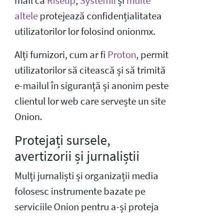
mail ca
Riseup
,
Systemli
și
multe
altele
protejează confidențialitatea
utilizatorilor lor folosind onionmx.
Alți furnizori, cum ar fi
Proton
, permit
utilizatorilor să citească și să trimită
e-mailul în siguranță și anonim peste
clientul lor web care servește un site
Onion.
Protejați sursele,
avertizorii și jurnaliștii
Mulți jurnaliști și organizații media
folosesc instrumente bazate pe
serviciile Onion pentru a-și proteja