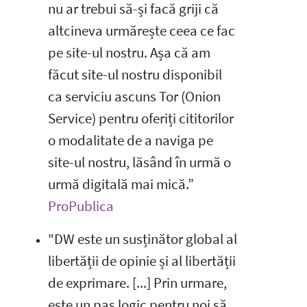
nu ar trebui să-și facă griji că
altcineva urmărește ceea ce fac
pe site-ul nostru. Așa că am
făcut site-ul nostru disponibil
ca serviciu ascuns Tor (Onion
Service) pentru oferiți cititorilor
o modalitate de a naviga pe
site-ul nostru, lăsând în urmă o
urmă digitală mai mică.”
ProPublica
"DW este un susținător global al
libertății de opinie și al libertății
de exprimare. [...] Prin urmare,
este un pas logic pentru noi să