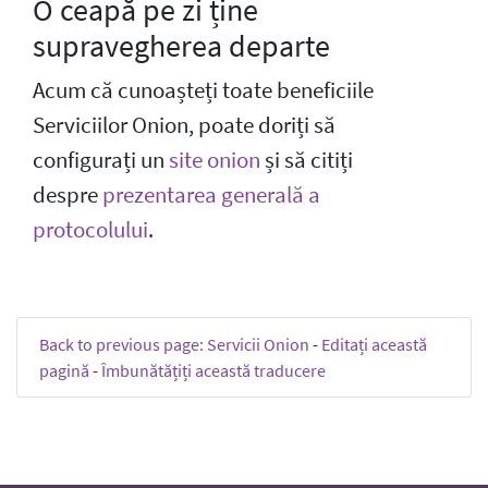
O ceapă pe zi ține
supravegherea departe
Acum că cunoașteți toate beneficiile
Serviciilor Onion, poate doriți să
configurați un
site onion
și să citiți
despre
prezentarea generală a
protocolului
.
Back to previous page: Servicii Onion
-
Editați această
pagină
-
Îmbunătățiți această traducere