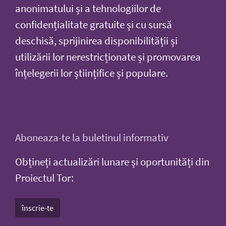
anonimatului și a tehnologiilor de
confidențialitate gratuite și cu sursă
deschisă, sprijinirea disponibilității și
utilizării lor nerestricționate și promovarea
înțelegerii lor științifice și populare.
Aboneaza-te la buletinul informativ
Obțineți actualizări lunare și oportunități din
Proiectul Tor:
înscrie-te