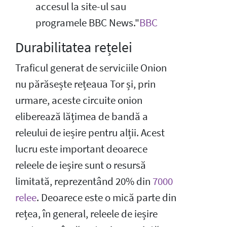
accesul la site-ul sau
programele BBC News."
BBC
Durabilitatea rețelei
Traficul generat de serviciile Onion
nu părăsește rețeaua Tor și, prin
urmare, aceste circuite onion
eliberează lățimea de bandă a
releului de ieșire pentru alții. Acest
lucru este important deoarece
releele de ieșire sunt o resursă
limitată, reprezentând 20% din
7000
relee
. Deoarece este o mică parte din
rețea, în general, releele de ieșire