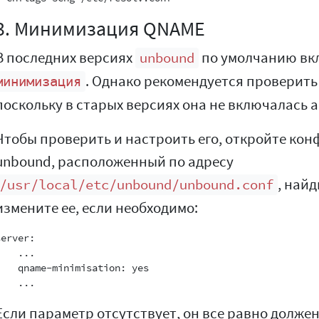
3. Минимизация QNAME
В последних версиях
по умолчанию вк
unbound
. Однако рекомендуется проверить 
минимизация
поскольку в старых версиях она не включалась 
Чтобы проверить и настроить его, откройте к
unbound, расположенный по адресу
, най
/usr/local/etc/unbound/unbound.conf
измените ее, если необходимо:
erver:

   ...

    qname-minimisation: yes

Если параметр отсутствует, он все равно долже