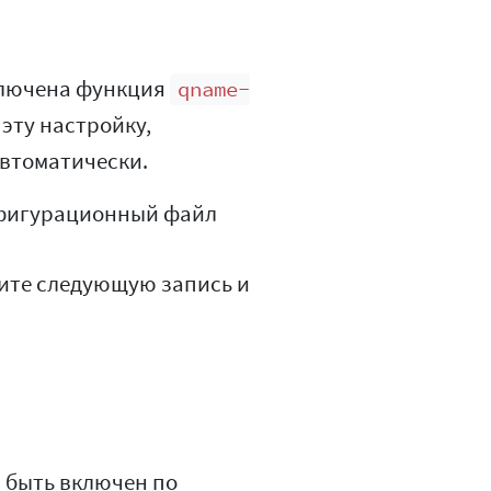
лючена функция
qname-
эту настройку,
автоматически.
онфигурационный файл
дите следующую запись и
н быть включен по