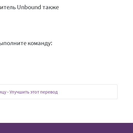
витель Unbound также
выполните команду:
ицу
-
Улучшить этот перевод