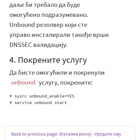
даље би требало да буде
омогућено подразумевано.
Unbound резолвер који сте
управо инсталирали такође врши
DNSSEC валидацију.
4. Покрените услугу
Да бисте омогућили и покренули
услугу, покрените:
unbound
# sysrc unbound_enable=YES

Back to previous page: Излазни релеј
-
Уредите ову