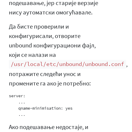
подешавање, јер старије верзије
нису аутоматски омогућавале.
Да бисте проверили и
конфигурисали, отворите
unbound конфигурациони фајл,
који се налази на
,
/usr/local/etc/unbound/unbound.conf
потражите следећи унос и
промените га ако је потребно:
server:

    ...

    qname-minimisation: yes

Ако подешавање недостаје, и