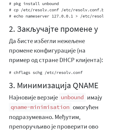
# pkg install unbound

# cp /etc/resolv.conf /etc/resolv.conf.backup

2. Закључајте промене у
Да бисте избегли нежељене
промене конфигурације (на
пример од стране DHCP клијента):
3. Минимизација QNAME
Најновије верзије
имају
unbound
омогућен
qname-minimisation
подразумевано. Међутим,
препоручљиво је проверити ово