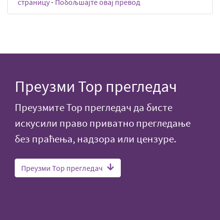
страницу
-
Побољшајте овај превод
Преузми Тор прегледач
Преузмите Тор прегледач да бисте
искусили право приватно прегледање
без праћења, надзора или цензуре.
Преузми Тор прегледач