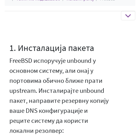
1. Инсталација пакета
FreeBSD испоручује unbound у
основном систему, али онај у
портовима обично ближе прати
upstream. Инсталирајте unbound
пакет, направите резервну копију
ваше DNS конфигурације и
реците систему да користи
локални резолвер: