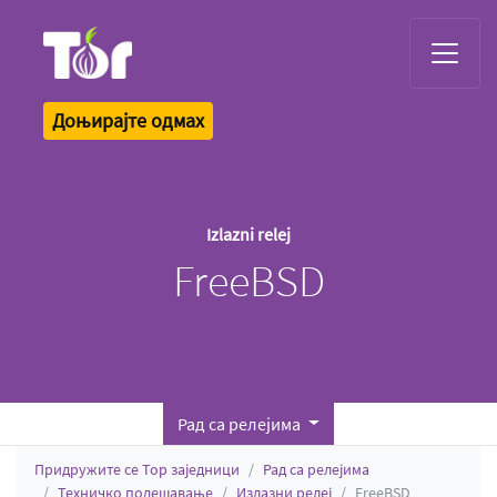
Tor Logo
Доњирајте одмах
Izlazni relej
FreeBSD
Рад са релејима
Придружите се Тор заједници
Рад са релејима
Техничко подешавање
Излазни релеј
FreeBSD