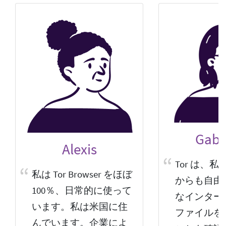
Gabri
Alexis
Tor は、
私は Tor Browser をほぼ
からも自由
100％、日常的に使って
なインター
います。私は米国に住
ファイルを
んでいます。企業によ