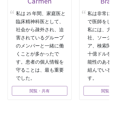
Carmen
Bra
私は 25 年間、家庭医と
私は非常に
臨床精神科医として、
で医師をし
社会から疎外され、迫
私には、大
害されているグループ
社、ソーシ
のメンバーと一緒に働
ア、検索関
くことが多かったで
十億ドルを
す。患者の個人情報を
能性のある
守ることは、最も重要
組んでいる
でした。
す。
閲覧・共有
閲覧