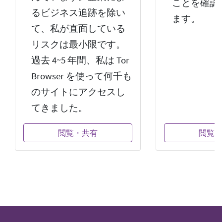
ことを確認
るビジネス追跡を除い
ます。
て、私が直面している
リスクは最小限です。
過去 4~5 年間、私は Tor
Browser を使って何千も
のサイトにアクセスし
てきました。
閲覧・共有
閲覧