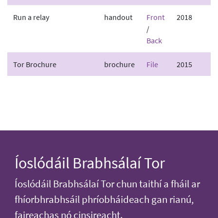
Run a relay
handout
Front
2018
/
Back
Tor Brochure
brochure
File
2015
Íoslódáil Brabhsálaí Tor
Íoslódáil Brabhsálaí Tor chun taithí a fháil ar
fhíorbhrabhsáil phríobháideach gan rianú,
faireachas nó cinsireacht.