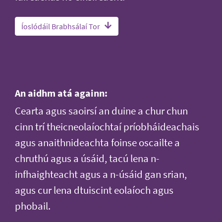
Íoslódáil Brabhsálaí Tor
An aidhm atá againn:
Cearta agus saoirsí an duine a chur chun
cinn trí theicneolaíochtaí príobháideachais
agus anaithnideachta foinse oscailte a
chruthú agus a úsáid, tacú lena n-
infhaighteacht agus a n-úsáid gan srian,
agus cur lena dtuiscint eolaíoch agus
phobail.