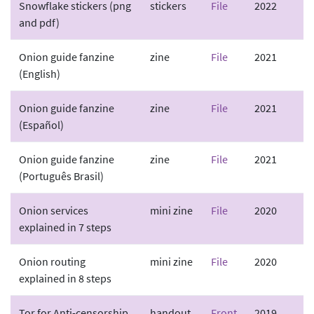
Snowflake stickers (png
stickers
File
2022
and pdf)
Onion guide fanzine
zine
File
2021
(English)
Onion guide fanzine
zine
File
2021
(Español)
Onion guide fanzine
zine
File
2021
(Português Brasil)
Onion services
mini zine
File
2020
explained in 7 steps
Onion routing
mini zine
File
2020
explained in 8 steps
Tor for Anti-censorship
handout
Front
2019