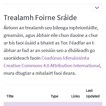
Trealamh Foirne Sráide
Áiríonn an trealamh seo bileoga inphriontáilte,
greamáin, agus ábhair eile chun daoine a chur
ar bís faoi úsáid a bhaint as Tor. Féadfar an t-
ábhar ar fad ar an seisiún seo a dháileadh go
saoráideach faoin
Ceadúnas Idirnáisiúnta
Creative Commons 4.0 Attribution International
,
mura dtugtar a mhalairt faoi deara.
Last
Title
Type
Links
Updated