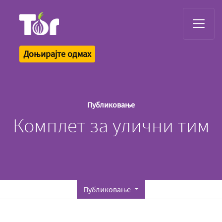
Tor Logo
Доњирајте одмах
Публиковање
Комплет за улични тим
Публиковање