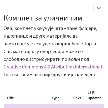
Комплет за улични тим
Овај комплет укључује штампане флајере,
налепнице и друге материјале да
заинтересујете људе за коришћење Тор-а.
Сав материјал у овој сесији може се
слободно дистрибуирати по вољи под
Creative Commons 4.0 Attribution International
License
, осим ако није другачије наведено.
Last
Title
Type
Links
Updated