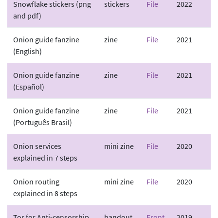
Snowflake stickers (png
stickers
File
2022
and pdf)
Onion guide fanzine
zine
File
2021
(English)
Onion guide fanzine
zine
File
2021
(Español)
Onion guide fanzine
zine
File
2021
(Português Brasil)
Onion services
mini zine
File
2020
explained in 7 steps
Onion routing
mini zine
File
2020
explained in 8 steps
Tor for Anti-censorship
handout
Front
2019