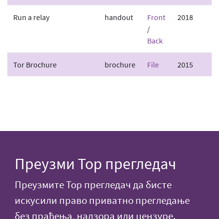
Run a relay
handout
Front
2018
/
Back
Tor Brochure
brochure
File
2015
Преузми Тор прегледач
Преузмите Тор прегледач да бисте
искусили право приватно прегледање
без праћења, надзора или цензуре.