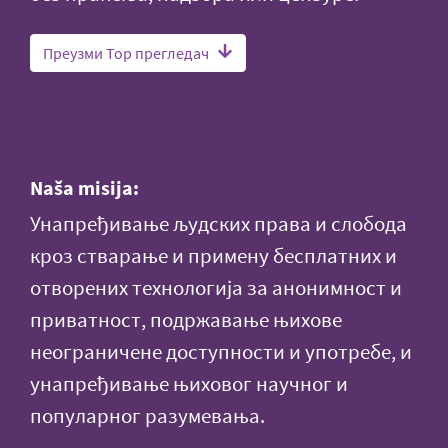
Преузми Тор прегледач
Naša misija:
Унапређивање људских права и слобода
кроз стварање и примену бесплатних и
отворених технологија за анонимност и
приватност, подржавање њихове
неограничене доступности и употребе, и
унапређивање њиховог научног и
популарног разумевања.