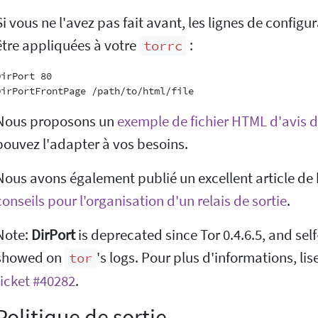
Si vous ne l'avez pas fait avant, les lignes de config
être appliquées à votre
:
torrc
irPort 80

Nous proposons un
exemple de fichier HTML d'avis de
pouvez l'adapter à vos besoins.
Nous avons également publié un excellent article de
conseils pour l'organisation d'un relais de sortie
.
Note:
DirPort
is deprecated since Tor 0.4.6.5, and self
showed on
's logs. Pour plus d'informations, lis
tor
ticket #40282
.
Politique de sortie