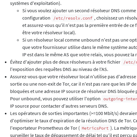
systèmes d'exploitation).
Si vous voulez ajouter un second résolveur DNS comme s
configuration
, choisissez un réso
/etc/resolv.conf
et assurez-vous qu'il n'est pas la première entrée de ce f
être votre résolveur local).
Si un résolveur local comme unbound n'est pas une opti
que votre fournisseur utilise dans le même système aut
IP est dans le même AS que votre relais, vous pouvez la 
Évitez d'ajouter plus de deux résolveurs à votre fichier
/etc/
l'exposition des requêtes DNS au niveau de l'AS.
Assurez-vous que votre résolveur local n'utilise pas d'adresse 
sortie ou une non-exit de Tor, car il n'est pas rare que les IP 
bloquées et une adresse IP source de résolveur DNS bloquée p
Pour unbound, vous pouvez utiliser l'option
outgoing-inte
IP source pour contacter d'autres serveurs DNS.
Les opérateurs de sorties importantes (>=100 Mbit/s) devraient 
d'optimiser le taux d'expiration de la résolution DNS de Tor. Ce
l'exportateur Prometheus de Tor (
). La métriqu
MetricsPort
surveiller le taux de dépassement de délai tel qu'il est perçu pa