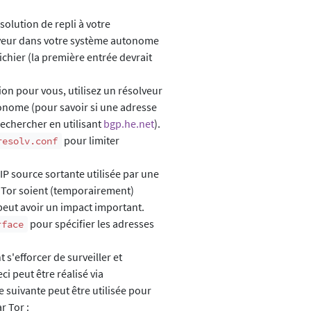
olution de repli à votre
lveur dans votre système autonome
ichier (la première entrée devrait
on pour vous, utilisez un résolveur
onome (pour savoir si une adresse
rechercher en utilisant
bgp.he.net
).
pour limiter
resolv.conf
IP source sortante utilisée par une
de Tor soient (temporairement)
eut avoir un impact important.
pour spécifier les adresses
rface
s'efforcer de surveiller et
ci peut être réalisé via
e suivante peut être utilisée pour
r Tor :