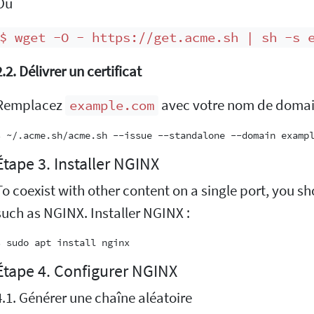
Ou
$ wget -O - https://get.acme.sh | sh -s 
2.2. Délivrer un certificat
Remplacez
avec votre nom de domai
example.com
Étape 3. Installer NGINX
To coexist with other content on a single port, you sho
such as NGINX. Installer NGINX :
Étape 4. Configurer NGINX
4.1. Générer une chaîne aléatoire