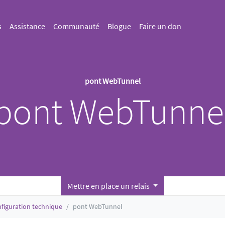
s
Assistance
Communauté
Blogue
Faire un don
pont WebTunnel
pont WebTunne
Mettre en place un relais
figuration technique
pont WebTunnel