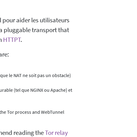
pour aider les utilisateurs
 a pluggable transport that
on
HTTPT
.
are:
e que le NAT ne soit pas un obstacle)
rable (tel que NGINX ou Apache) et
 the Tor process and WebTunnel
mend reading the
Tor relay