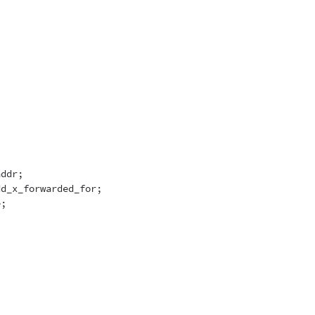
ddr;

d_x_forwarded_for;

;
