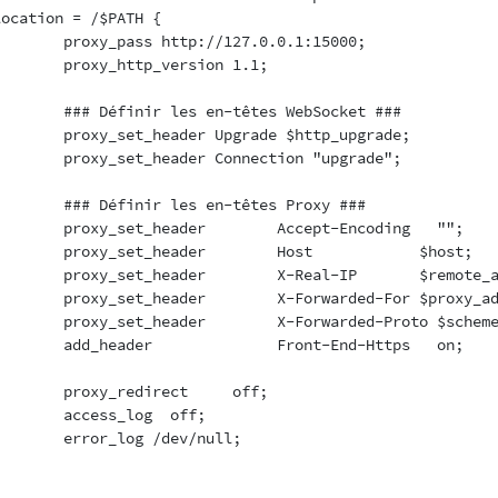
location = /$PATH {

        proxy_pass http://127.0.0.1:15000;

        proxy_http_version 1.1;

        ### Définir les en-têtes WebSocket ###

        proxy_set_header Upgrade $http_upgrade;

        proxy_set_header Connection "upgrade";

        ### Définir les en-têtes Proxy ###

        proxy_set_header        Accept-Encoding   "";

        proxy_set_header        Host            $host;

        proxy_set_header        X-Real-IP       $remote_a
        proxy_set_header        X-Forwarded-For $proxy_ad
        proxy_set_header        X-Forwarded-Proto $scheme
        add_header              Front-End-Https   on;

        proxy_redirect     off;

        access_log  off;

        error_log /dev/null;
