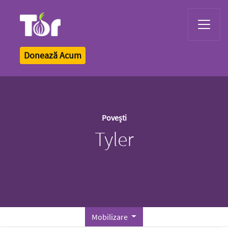
Tor Logo
Donează Acum
Povești
Tyler
Mobilizare